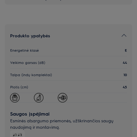
Produkto ypatybės
Energetinė klasė
E
Veikimo garsas (dB)
44
Talpa (indų komplektai)
10
Plotis (cm)
45
Saugos įspėjimai
Esminės atsargumo priemonės, užtikrinančios saugų
naudojimą ir montavimą.