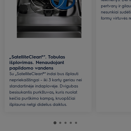
pertvarų ir gila
nesunkiai sudėti 
formų virtuvės r
„SatelliteClean®“. Tobulas
išplovimas. Nenaudojant
papildomo vandens
Su „SatelliteClean®“ indai bus išplauti
nepriekaištingai – iki 3 kartų geriau nei
standartinėje indaplovėje. Dvigubas
besisukantis purkštuvas, kuris nuolat
keičia purškimo kampą, kruopščiai
išplauna netgi didelius daiktus.