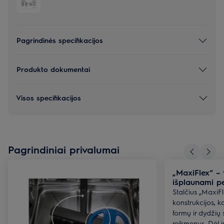
Pagrindinės specifikacijos
Produkto dokumentai
Visos specifikacijos
Pagrindiniai privalumai
„MaxiFlex“ – v
išplaunami pe
Stalčius „MaxiFl
konstrukcijos, ka
formų ir dydžių s
reikmenys. Dėl i