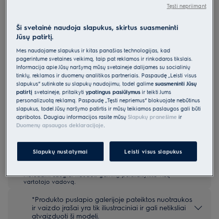
Tęsti nepriimant
EEM43200L
Montuojama indaplovė 45 cm 600
Ši svetainė naudoja slapukus, skirtus suasmeninti
serija „SatelliteClean“
Jūsų patirtį.
4.9 (733)
Mes naudojame slapukus ir kitas panašias technologijas, kad
pagerintume svetainės veikimą, taip pat reklamos ir rinkodaros tikslais.
Informacija apie Jūsų naršymą mūsų svetainėje dalijamės su socialinių
Gaminio informacijos lapas
Pagrindiniai privalumai
tinklų, reklamos ir duomenų analitikos partneriais. Paspaudę „Leisti visus
slapukus“ sutinkate su slapukų naudojimu, todėl galime
suasmeninti Jūsų
Indaplovėje „600 SatelliteClean®“ indai geriau apipurškiami
patirtį
svetainėje, pritaikyti
ypatingus pasiūlymus
ir teikti Jums
vandeniu.
personalizuotą reklamą. Paspaudę „Tęsti nepriėmus“ blokuojate nebūtinus
Su „SatelliteClean®“ vanduo purškiamas 3 kartus racionaliau.
Su „MaxiFlex“ stalčiumi galima lengvai išplauti beveik visų formų ir
slapukus, todėl Jūsų naršymo patirtis ir mūsų teikiamos paslaugos gali būti
dydžių stalo įrankius.
apribotos. Daugiau informacijos rasite mūsų
Slapukų pranešime
ir
Duomenų apsaugos deklaracijoje
.
Slapukų nustatymai
Leisti visus slapukus
Saugos instrukcijos ir saugos įspėjimai pagal ES reglamentą
2023/988 yra pateikiami vartotojo vadovo I ir II skyriuose.
Norėdami saugiai naudoti gaminį, perskaitykite visą
vartotojo vadovą.
*Produkto puslapio galerijoje pateiktos nuotraukos
ir vaizdo įrašai yra tik iliustraciniai ir gali netiksliai
atvaizduoti šį modelį.