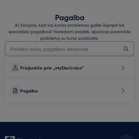
Pagalba
Ar žinojote, kad kai kurias problemas galite išspręsti be
specialisto pagalbos? Norėdami pradėti, apačioje pasirinkite
problemą su kuria susidūrėte.
Įveskite tekstą, jei norite ieškoti pagalbinių straipsnių
Prisijunkite prie „MyElectrolux“
Pagalba