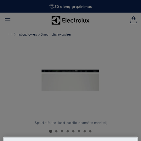
30 dienų grąžinimas
Indaplovės
Small dishwasher
Spustelėkite, kad padidintumėte mastelį