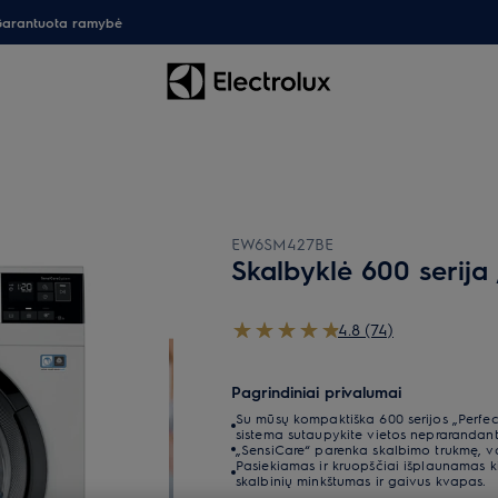
arantuota ramybė
EW6SM427BE
Skalbyklė 600 serija
4.8 (74)
Pagrindiniai privalumai
Su mūsų kompaktiška 600 serijos „Perfec
sistema sutaupykite vietos neprarandant
„SensiCare“ parenka skalbimo trukmę, v
Pasiekiamas ir kruopščiai išplaunamas ki
skalbinių minkštumas ir gaivus kvapas.