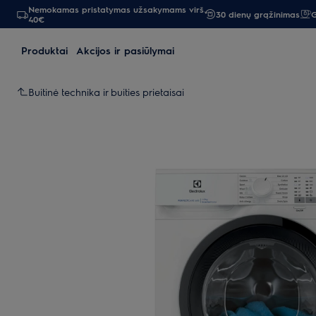
Nemokamas pristatymas užsakymams virš
30 dienų grąžinimas
G
40€
Produktai
Akcijos ir pasiūlymai
Buitinė technika ir buities prietaisai