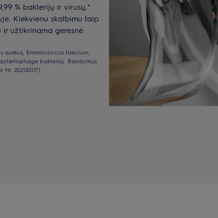
,99 % bakterijų ir virusų,*
je. Kiekvienu skalbimu taip
ir užtikrinama geresnė
s aureus, Enterococcus faecium,
acteriophage bakterijų. Bandymus
a Nr. 202120117)