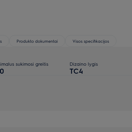
s
Produkto dokumentai
Visos specifikacijos
malus sukimosi greitis
Dizaino lygis
00
TC4