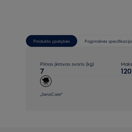
Produkto ypatybės
Pagrindinės specifikacijo
Pilnos įkrovos svoris (kg)
Maksi
7
12
„SensiCare“