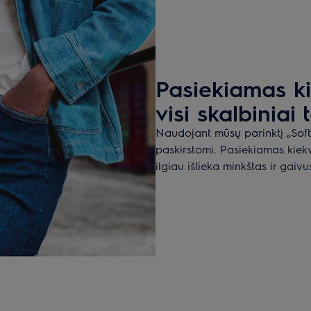
Pasiekiamas ki
visi skalbiniai
Naudojant mūsų parinktį „Soft
paskirstomi. Pasiekiamas kiekv
ilgiau išlieka minkštas ir gaivu