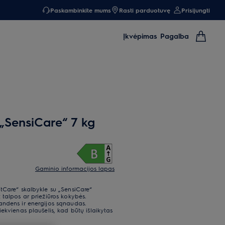
Paskambinkite mums
Rasti parduotuvę
Prisijungti
Įkvėpimas
Pagalba
 „SensiCare“ 7 kg
Gaminio informacijos lapas
tCare“ skalbykle su „SensiCare“
 talpos ar priežiūros kokybės.
andens ir energijos sąnaudas.
ekvienas plaušelis, kad būtų išlaikytas