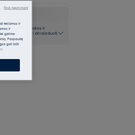
Tęsti nepriimant
at reklamos ir
 pateiktos nuotraukos ir
lamos ir
iai ir gali netiksliai atvaizduoti
dėl galime
klamą. Paspaudę
gos gali būti
je
.