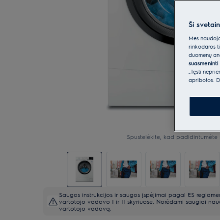
Ši svetai
Mes naudojam
rinkodaros t
duomenų anal
suasmeninti 
„Tęsti nepri
apribotos. D
Spustelėkite, kad padidintumėte 
Saugos instrukcijos ir saugos įspėjimai pagal ES reglam
vartotojo vadovo I ir II skyriuose. Norėdami saugiai naud
vartotojo vadovą.