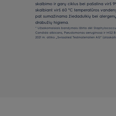
skalbimo ir garų ciklus bei pašalina virš 99
skalbiant virš 60 °C temperatūros vandeny
pat sumažinama žiedadulkių bei alergenų 
drabužių higiena.
* Užsakomaisiais bandymais ištirta dėl Staphylococcu
Candida albicans, Pseudomonas aeruginosa ir MS2 B
2021 m. atliko „Swissatest Testmaterialien AG“ (ataskait