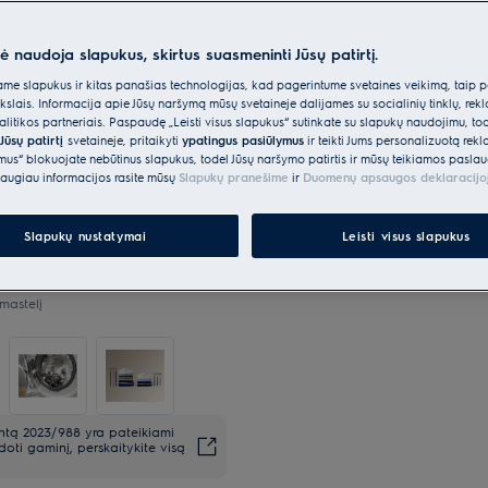
nė naudoja slapukus, skirtus suasmeninti Jūsų patirtį.
e slapukus ir kitas panašias technologijas, kad pagerintume svetainės veikimą, taip p
*Produkto puslapio galerijoje
ikslais. Informacija apie Jūsų naršymą mūsų svetainėje dalijamės su socialinių tinklų, rek
vaizdo įrašai yra tik iliustracin
itikos partneriais. Paspaudę „Leisti visus slapukus“ sutinkate su slapukų naudojimu, to
šį modelį.
Jūsų patirtį
svetainėje, pritaikyti
ypatingus pasiūlymus
ir teikti Jums personalizuotą re
ėmus“ blokuojate nebūtinus slapukus, todėl Jūsų naršymo patirtis ir mūsų teikiamos paslau
augiau informacijos rasite mūsų
Slapukų pranešime
ir
Duomenų apsaugos deklaracijo
Slapukų nustatymai
Leisti visus slapukus
mastelį
entą 2023/988 yra pateikiami
oti gaminį, perskaitykite visą