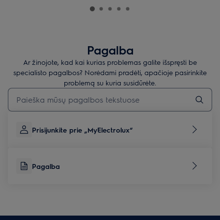
Pagalba
Ar žinojote, kad kai kurias problemas galite išspręsti be
specialisto pagalbos? Norėdami pradėti, apačioje pasirinkite
problemą su kuria susidūrėte.
Įveskite tekstą, jei norite ieškoti pagalbinių straipsnių
Prisijunkite prie „MyElectrolux“
Pagalba