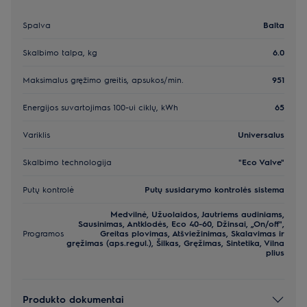
Spalva
Balta
Skalbimo talpa, kg
6.0
Maksimalus gręžimo greitis, apsukos/min.
951
Energijos suvartojimas 100-ui ciklų, kWh
65
Variklis
Universalus
Skalbimo technologija
"Eco Valve"
Putų kontrolė
Putų susidarymo kontrolės sistema
Medvilnė, Užuolaidos, Jautriems audiniams,
Sausinimas, Antklodės, Eco 40-60, Džinsai, „On/off",
Programos
Greitas plovimas, Atšviežinimas, Skalavimas ir
gręžimas (aps.regul.), Šilkas, Gręžimas, Sintetika, Vilna
plius
Produkto dokumentai