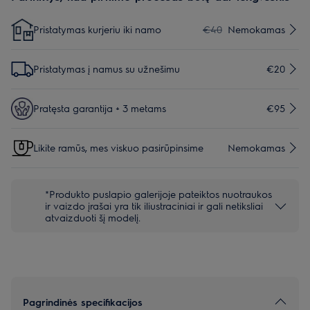
Pristatymas kurjeriu iki namo
€40
Nemokamas
Pristatymas į namus su užnešimu
€20
Pratęsta garantija + 3 metams
€95
Likite ramūs, mes viskuo pasirūpinsime
Nemokamas
*Produkto puslapio galerijoje pateiktos nuotraukos
ir vaizdo įrašai yra tik iliustraciniai ir gali netiksliai
atvaizduoti šį modelį.
Pagrindinės specifikacijos