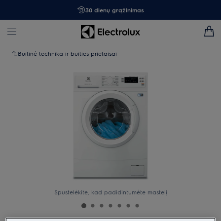
30 dienų grąžinimas
Buitinė technika ir buities prietaisai
Spustelėkite, kad padidintumėte mastelį