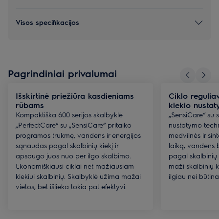
Visos specifikacijos
Pagrindiniai privalumai
Išskirtinė priežiūra kasdieniams
Ciklo regulia
rūbams
kiekio nustat
Kompaktiška 600 serijos skalbyklė
„SensiCare“ su s
„PerfectCare“ su „SensiCare“ pritaiko
nustatymo techn
programos trukmę, vandens ir energijos
medvilnės ir sin
sąnaudas pagal skalbinių kiekį ir
laiką, vandens 
apsaugo juos nuo per ilgo skalbimo.
pagal skalbinių k
Ekonomiškiausi ciklai net mažiausiam
maži skalbinių k
kiekiui skalbinių. Skalbyklė užima mažai
ilgiau nei būtina
vietos, bet išlieka tokia pat efektyvi.