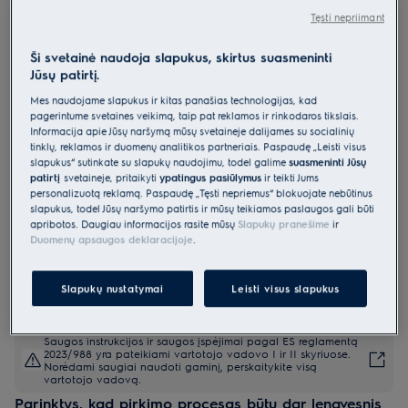
Tęsti nepriimant
EW6SN506W
Skalbyklė 600 serija „SensiCare“ 6
Ši svetainė naudoja slapukus, skirtus suasmeninti
kg
Jūsų patirtį.
4.5 (25)
Mes naudojame slapukus ir kitas panašias technologijas, kad
pagerintume svetainės veikimą, taip pat reklamos ir rinkodaros tikslais.
Gaminio informacijos lapas
Informacija apie Jūsų naršymą mūsų svetainėje dalijamės su socialinių
Pagrindiniai privalumai
tinklų, reklamos ir duomenų analitikos partneriais. Paspaudę „Leisti visus
slapukus“ sutinkate su slapukų naudojimu, todėl galime
suasmeninti Jūsų
Su mūsų kompaktiška 600 serijos „PerfectCare“ skalbykle su
„SensiCare“ sistema sutaupykite vietos neprarandant talpos ar
patirtį
svetainėje, pritaikyti
ypatingus pasiūlymus
ir teikti Jums
priežiūros kokybės.
personalizuotą reklamą. Paspaudę „Tęsti nepriėmus“ blokuojate nebūtinus
„SensiCare“ parenka skalbimo trukmę, vandens ir energijos sąnaudas.
slapukus, todėl Jūsų naršymo patirtis ir mūsų teikiamos paslaugos gali būti
Minimali programa mėgstamiems rūbams išskalbti – vos 14 minučių
apribotos. Daugiau informacijos rasite mūsų
Slapukų pranešime
ir
Duomenų apsaugos deklaracijoje
.
Slapukų nustatymai
Leisti visus slapukus
Saugos instrukcijos ir saugos įspėjimai pagal ES reglamentą
2023/988 yra pateikiami vartotojo vadovo I ir II skyriuose.
Norėdami saugiai naudoti gaminį, perskaitykite visą
vartotojo vadovą.
Parinktys, kad pirkimo procesas būtų dar lengvesnis