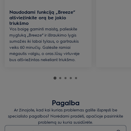
Naudodami funkciją „Breeze“
atšviežinkite orą be jokio
triukšmo
Vos baigę gaminti maistą, palieskite
mygtuką „Breeze“ ir ištraukimo lygis
sumažės iki labai tylaus, o gartraukis
veiks 60 minučių. Galėsite ramiai
mėgautis valgiu, o oras Jūsų virtuvėje
bus atšviežintas nekeliant triukšmo.
Pagalba
Ar žinojote, kad kai kurias problemas galite išspręsti be
specialisto pagalbos? Norėdami pradėti, apačioje pasirinkite
problemą su kuria susidūrėte.
Įveskite tekstą, jei norite ieškoti pagalbinių straipsnių