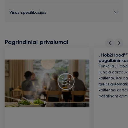
Visos specifikacijos
Pagrindiniai privalumai
„Hob2Hood®“.
pagalbininka
Funkcija „Hob2
įjungia gartrauk
kaitlentę. Kai g
greitis automat
kaitlentės karšč
pašalinant gam