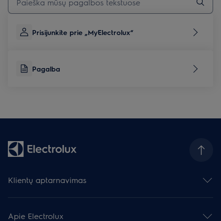
Prisijunkite prie „MyElectrolux“
Pagalba
Klientų aptarnavimas
Susisiekite su mumis
Palikite atsiliepimą
Apie Electrolux