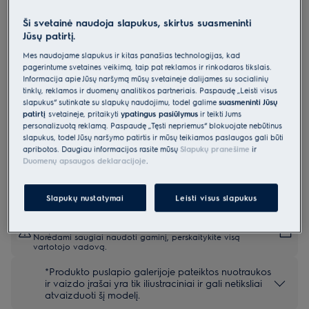
EFF90560OX
Ši svetainė naudoja slapukus, skirtus suasmeninti
Kamino tipo garų rinktuvas 90 cm
Jūsų patirtį.
700 serija „Hob2Hood®“
Mes naudojame slapukus ir kitas panašias technologijas, kad
pagerintume svetainės veikimą, taip pat reklamos ir rinkodaros tikslais.
0 (0)
Informacija apie Jūsų naršymą mūsų svetainėje dalijamės su socialinių
tinklų, reklamos ir duomenų analitikos partneriais. Paspaudę „Leisti visus
Gaminio informacijos lapas
slapukus“ sutinkate su slapukų naudojimu, todėl galime
suasmeninti Jūsų
Pagrindiniai privalumai
patirtį
svetainėje, pritaikyti
ypatingus pasiūlymus
ir teikti Jums
Tylus oro ištraukimas, kad po maisto gaminimo virtuvėje liktų gaivu.
personalizuotą reklamą. Paspaudę „Tęsti nepriėmus“ blokuojate nebūtinus
Baigus gaminti maistą, funkcija „Breeze“ be jokio triukšmo atšviežina
slapukus, todėl Jūsų naršymo patirtis ir mūsų teikiamos paslaugos gali būti
orą.
apribotos. Daugiau informacijos rasite mūsų
Slapukų pranešime
ir
„Hob2Hood®“ reguliuoja viryklės gartraukį pagal kaitlentės nuostatas.
Duomenų apsaugos deklaracijoje
.
Slapukų nustatymai
Leisti visus slapukus
Saugos instrukcijos ir saugos įspėjimai pagal ES reglamentą
2023/988 yra pateikiami vartotojo vadovo I ir II skyriuose.
Norėdami saugiai naudoti gaminį, perskaitykite visą
vartotojo vadovą.
*Produkto puslapio galerijoje pateiktos nuotraukos
ir vaizdo įrašai yra tik iliustraciniai ir gali netiksliai
atvaizduoti šį modelį.