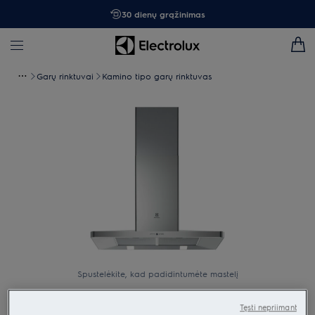
30 dienų grąžinimas
Garų rinktuvai
Kamino tipo garų rinktuvas
Spustelėkite, kad padidintumėte mastelį
Tęsti nepriimant