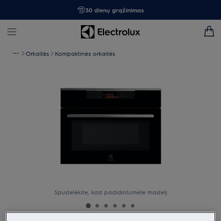
30 dienų grąžinimas
Orkaitės
Kompaktinės orkaitės
Spustelėkite, kad padidintumėte mastelį