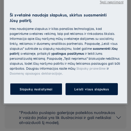
Tęsti nepriimant
KVLBE08X
Kompaktinė orkaitė 800 serija
Ši svetainė naudoja slapukus, skirtus suasmeninti
„MealAssist“
Jūsų patirtį.
5 (945)
Mes naudojame slapukus ir kitas panašias technologijas, kad
pagerintume svetainės veikimą, taip pat reklamos ir rinkodaros tikslais.
Pagrindiniai privalumai
Informacija apie Jūsų naršymą mūsų svetainėje dalijamės su socialinių
800 serijos orkaitė „MealAssist Combiquick®“ – kombinuotas
tinklų, reklamos ir duomenų analitikos partneriais. Paspaudę „Leisti visus
kaitinimas ir greitesnis kepimas.
slapukus“ sutinkate su slapukų naudojimu, todėl galime
suasmeninti Jūsų
Grilinkite, skrudinkite ir kepkite greičiau konvekcinėje orkaitėje su
patirtį
svetainėje, pritaikyti
ypatingus pasiūlymus
ir teikti Jums
mikrobangomis.
Maistą bus lengva gaminti valdant jautriu jutikliniu valdymo skydeliu
personalizuotą reklamą. Paspaudę „Tęsti nepriėmus“ blokuojate nebūtinus
„EXCite“.
slapukus, todėl Jūsų naršymo patirtis ir mūsų teikiamos paslaugos gali būti
apribotos. Daugiau informacijos rasite mūsų
Slapukų pranešime
ir
Duomenų apsaugos deklaracijoje
.
Slapukų nustatymai
Leisti visus slapukus
Saugos instrukcijos ir saugos įspėjimai pagal ES reglamentą
2023/988 yra pateikiami vartotojo vadovo I ir II skyriuose.
Norėdami saugiai naudoti gaminį, perskaitykite visą
vartotojo vadovą.
*Produkto puslapio galerijoje pateiktos nuotraukos
ir vaizdo įrašai yra tik iliustraciniai ir gali netiksliai
atvaizduoti šį modelį.