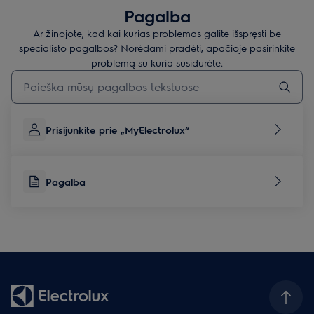
Pagalba
Ar žinojote, kad kai kurias problemas galite išspręsti be
specialisto pagalbos? Norėdami pradėti, apačioje pasirinkite
problemą su kuria susidūrėte.
Įveskite tekstą, jei norite ieškoti pagalbinių straipsnių
Prisijunkite prie „MyElectrolux“
Pagalba