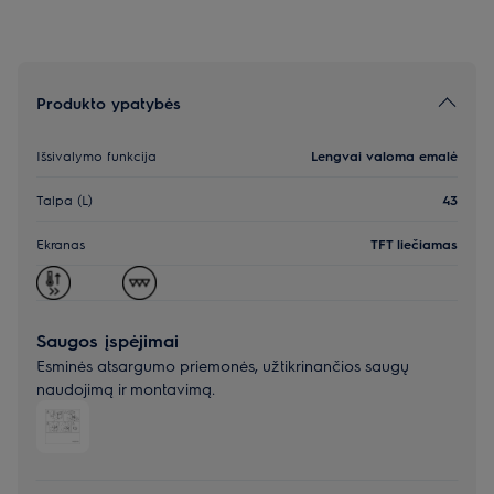
Produkto ypatybės
Išsivalymo funkcija
Lengvai valoma emalė
Talpa (L)
43
Ekranas
TFT liečiamas
Saugos įspėjimai
Esminės atsargumo priemonės, užtikrinančios saugų
naudojimą ir montavimą.