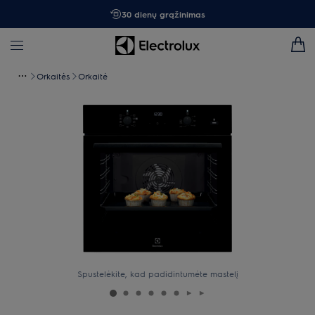
30 dienų grąžinimas
Orkaitės
Orkaitė
Spustelėkite, kad padidintumėte mastelį