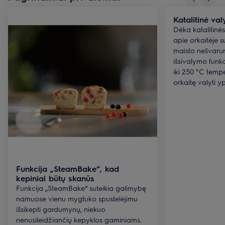
Katalitinė va
Dėka katalitinės
apie orkaitėje s
maisto nešvarum
išsivalymo funkci
iki 250 °C temp
orkaitę valyti y
Funkcija „SteamBake“, kad
kepiniai būtų skanūs
Funkcija „SteamBake“ suteikia galimybę
namuose vienu mygtuko spustelėjimu
išsikepti gardumynų, niekuo
nenusileidžiančių kepyklos gaminiams.