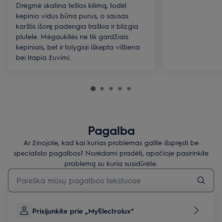
Drėgmė skatina tešlos kilimą, todėl
kepinio vidus būna purus, o sausas
karštis išorę padengia traškia ir blizgia
plutele. Mėgaukitės ne tik gardžiais
kepiniais, bet ir tolygiai iškepta vištiena
bei trapia žuvimi.
Pagalba
Ar žinojote, kad kai kurias problemas galite išspręsti be
specialisto pagalbos? Norėdami pradėti, apačioje pasirinkite
problemą su kuria susidūrėte.
Įveskite tekstą, jei norite ieškoti pagalbinių straipsnių
Prisijunkite prie „MyElectrolux“