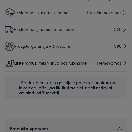
Pristatymas kurjeriu iki namo
€40
Nemokamas
Pristatymas į namus su užnešimu
€20
Pratęsta garantija + 3 metams
€80
Likite ramūs, mes viskuo pasirūpinsime
Nemokamas
*Produkto puslapio galerijoje pateiktos nuotraukos
ir vaizdo įrašai yra tik iliustraciniai ir gali netiksliai
atvaizduoti šį modelį.
Produkto ypatybės