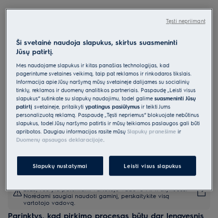
EOD3C70TK
Orkaitė 600 serija „SteamBake“
Tęsti nepriimant
Ši svetainė naudoja slapukus, skirtus suasmeninti
0 (0)
Jūsų patirtį.
Mes naudojame slapukus ir kitas panašias technologijas, kad
Gaminio informacijos lapas
pagerintume svetainės veikimą, taip pat reklamos ir rinkodaros tikslais.
Pagrindiniai privalumai
Informacija apie Jūsų naršymą mūsų svetainėje dalijamės su socialinių
Orkaitė „600 SteamBake“ padeda pasiekti geresnių kepimo rezultatų.
tinklų, reklamos ir duomenų analitikos partneriais. Paspaudę „Leisti visus
Funkcija „SteamBake“ įleidžia garo, kad būtų galima paruošti
slapukus“ sutinkate su slapukų naudojimu, todėl galime
suasmeninti Jūsų
prabangius kepinius.
patirtį
svetainėje, pritaikyti
ypatingus pasiūlymus
ir teikti Jums
Katalizinio valymo metu sugeriami riebalai ir atliekamas savaiminis
išvalymas esant 250 °C temperatūrai.
personalizuotą reklamą. Paspaudę „Tęsti nepriėmus“ blokuojate nebūtinus
slapukus, todėl Jūsų naršymo patirtis ir mūsų teikiamos paslaugos gali būti
apribotos. Daugiau informacijos rasite mūsų
Slapukų pranešime
ir
Duomenų apsaugos deklaracijoje
.
Slapukų nustatymai
Leisti visus slapukus
Saugos instrukcijos ir saugos įspėjimai pagal ES reglamentą
2023/988 yra pateikiami vartotojo vadovo I ir II skyriuose.
Norėdami saugiai naudoti gaminį, perskaitykite visą
vartotojo vadovą.
Parinktys, kad pirkimo procesas būtų dar lengvesnis