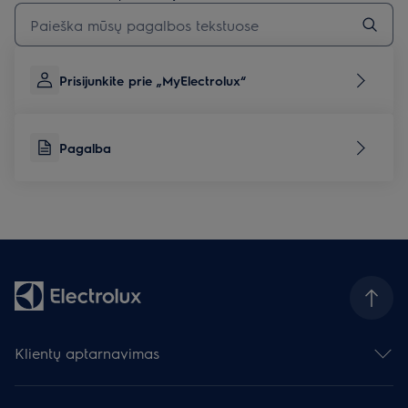
Įveskite tekstą, jei norite ieškoti pagalbinių straipsnių
Prisijunkite prie „MyElectrolux“
Pagalba
Klientų aptarnavimas
Susisiekite su mumis