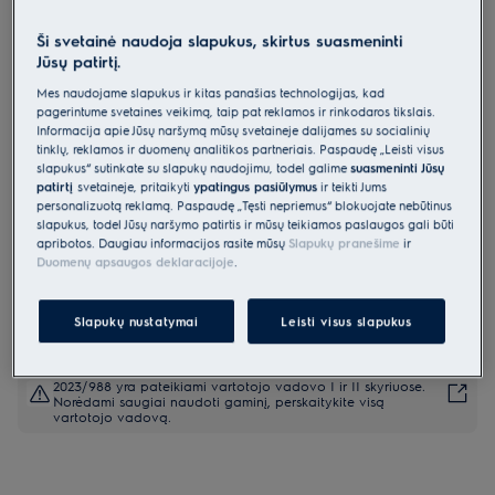
EVL9E2DGT3
Ši svetainė naudoja slapukus, skirtus suasmeninti
Kompaktinė orkaitė 900 serija
Jūsų patirtį.
ProAssist CombiQuick su maisto
Mes naudojame slapukus ir kitas panašias technologijas, kad
termometru
pagerintume svetainės veikimą, taip pat reklamos ir rinkodaros tikslais.
Informacija apie Jūsų naršymą mūsų svetainėje dalijamės su socialinių
0 (0)
tinklų, reklamos ir duomenų analitikos partneriais. Paspaudę „Leisti visus
Pagrindiniai privalumai
slapukus“ sutinkate su slapukų naudojimu, todėl galime
suasmeninti Jūsų
patirtį
svetainėje, pritaikyti
ypatingus pasiūlymus
ir teikti Jums
900 serijos orkaitė „ProAssist CombiQuick®“ puikiems rezultatams per
trumpesnį laiką.
personalizuotą reklamą. Paspaudę „Tęsti nepriėmus“ blokuojate nebūtinus
Grilinkite, skrudinkite ir kepkite greičiau konvekcinėje orkaitėje su
slapukus, todėl Jūsų naršymo patirtis ir mūsų teikiamos paslaugos gali būti
mikrobangomis.
apribotos. Daugiau informacijos rasite mūsų
Slapukų pranešime
ir
„CookSmart Touch Pro“ pateikia aiškius ir išsamius gaminimo
Duomenų apsaugos deklaracijoje
.
nurodymus.
Slapukų nustatymai
Leisti visus slapukus
Saugos instrukcijos ir saugos įspėjimai pagal ES reglamentą
2023/988 yra pateikiami vartotojo vadovo I ir II skyriuose.
Norėdami saugiai naudoti gaminį, perskaitykite visą
vartotojo vadovą.