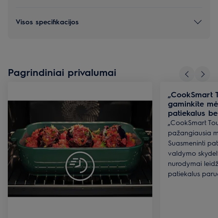
Visos specifikacijos
Pagrindiniai privalumai
„CookSmart T
gaminkite mė
patiekalus b
„CookSmart Touc
pažangiausia mū
Suasmeninti pat
valdymo skydely
nurodymai leid
patiekalus paruo