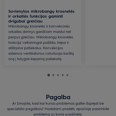
Suvienytos mikrobangų krosnelės
ir orkaitės funkcijos gaminti
dvigubai greičiau
Mikrobangų krosnelės ir konvekcinės
orkaitės derinys gardžiam maistui net
perpus greičiau. Mikrobangų krosnelės
funkcija veiksmingai pašildo, kepa ir
atitirpina patiekalus. Konvekcijos
sistemos ventiliatorius cirkuliuoja karštą
orą į tolygiai kepamą patiekalą.
Pagalba
Ar žinojote, kad kai kurias problemas galite išspręsti be
specialisto pagalbos? Norėdami pradėti, apačioje pasirinkite
problemą su kuria susidūrėte.