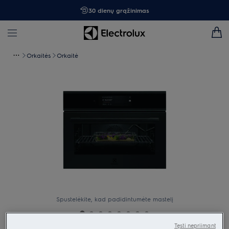
30 dienų grąžinimas
Orkaitės
Orkaitė
Spustelėkite, kad padidintumėte mastelį
Tęsti nepriimant