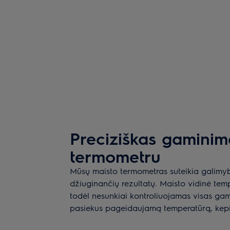
Preciziškas gaminim
termometru
Mūsų maisto termometras suteikia galimyb
džiuginančių rezultatų. Maisto vidinė tem
todėl nesunkiai kontroliuojamas visas ga
pasiekus pageidaujamą temperatūrą, ke