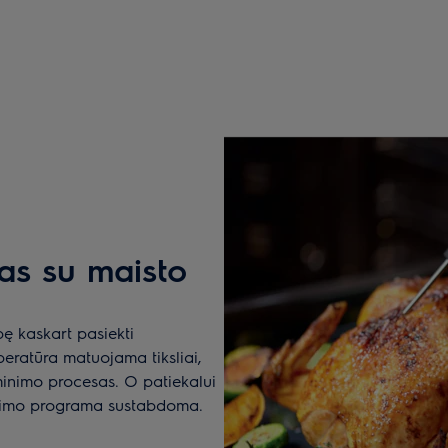
as su maisto
ę kaskart pasiekti
peratūra matuojama tiksliai,
minimo procesas. O patiekalui
pimo programa sustabdoma.