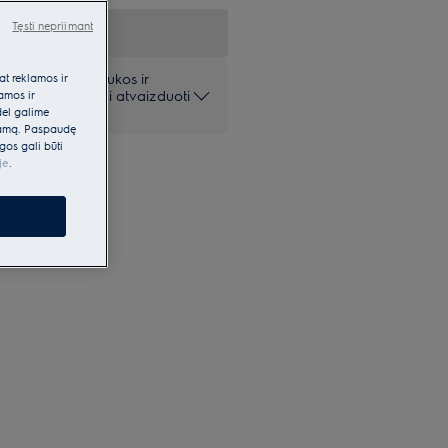
Tęsti nepriimant
 pateiktos nuotraukos ir
at reklamos ir
iai ir gali netiksliai atvaizduoti
lamos ir
dėl galime
klamą. Paspaudę
gos gali būti
je
.