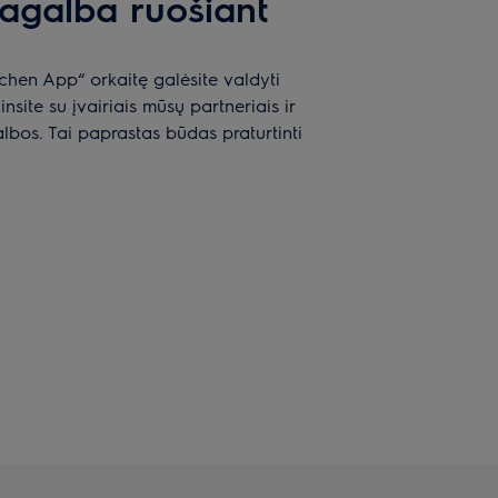
agalba ruošiant
chen App“ orkaitę galėsite valdyti
nsite su įvairiais mūsų partneriais ir
lbos. Tai paprastas būdas praturtinti