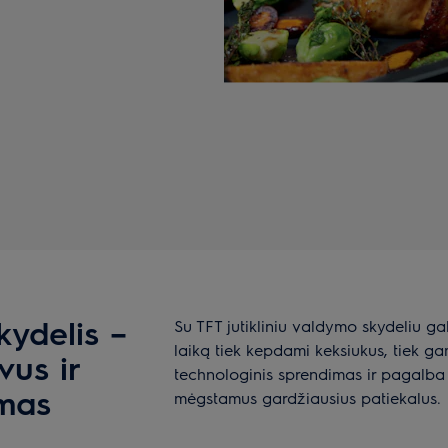
kydelis –
Su TFT jutikliniu valdymo skydeliu gal
laiką tiek kepdami keksiukus, tiek ga
vus ir
technologinis sprendimas ir pagalb
ymas
mėgstamus gardžiausius patiekalus.