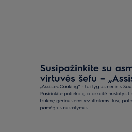
Susipažinkite su as
virtuvės šefu – „Ass
„AssistedCooking“ – tai lyg asmeninis Sous
Pasirinkite patiekalą, o orkaitė nustatys
trukmę geriausiems rezultatams. Jūsų pato
pamėgtus nustatymus.