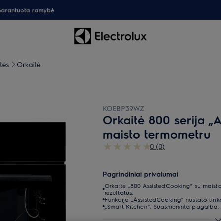
arantuota ramybė
tės
Orkaitė
KOEBP39WZ
Orkaitė 800 serija „
maisto termometru
0 (0)
Pagrindiniai privalumai
Orkaitė „800 AssistedCooking“ su maist
rezultatus.
Funkcija „AssistedCooking“ nustato tin
„Smart Kitchen“. Suasmeninta pagalba. 