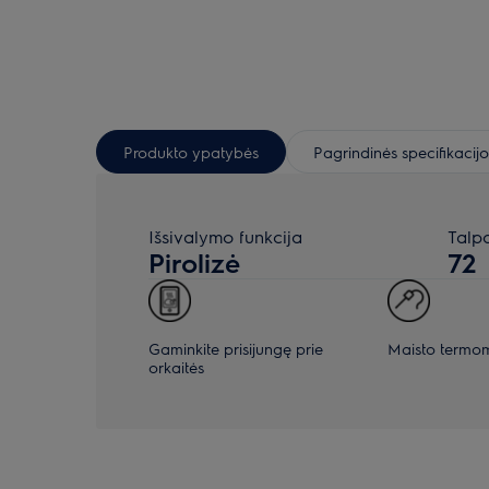
Produkto ypatybės
Pagrindinės specifikacijo
Išsivalymo funkcija
Talpa
Pirolizė
72
Gaminkite prisijungę prie
Maisto termo
orkaitės