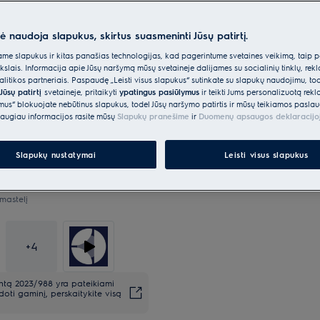
nė naudoja slapukus, skirtus suasmeninti Jūsų patirtį.
*Produkto puslapio galerijoje
e slapukus ir kitas panašias technologijas, kad pagerintume svetainės veikimą, taip p
vaizdo įrašai yra tik iliustracin
ikslais. Informacija apie Jūsų naršymą mūsų svetainėje dalijamės su socialinių tinklų, rek
šį modelį.
itikos partneriais. Paspaudę „Leisti visus slapukus“ sutinkate su slapukų naudojimu, to
Jūsų patirtį
svetainėje, pritaikyti
ypatingus pasiūlymus
ir teikti Jums personalizuotą re
ėmus“ blokuojate nebūtinus slapukus, todėl Jūsų naršymo patirtis ir mūsų teikiamos paslau
augiau informacijos rasite mūsų
Slapukų pranešime
ir
Duomenų apsaugos deklaracijo
Slapukų nustatymai
Leisti visus slapukus
mastelį
+
4
entą 2023/988 yra pateikiami
oti gaminį, perskaitykite visą