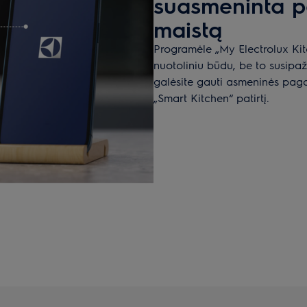
suasmeninta p
maistą
Programėle „My Electrolux Kit
nuotoliniu būdu, be to susipaži
galėsite gauti asmeninės paga
„Smart Kitchen“ patirtį.