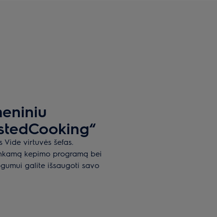
meniniu
istedCooking“
 Vide virtuvės šefas.
 tinkamą kepimo programą bei
gumui galite išsaugoti savo