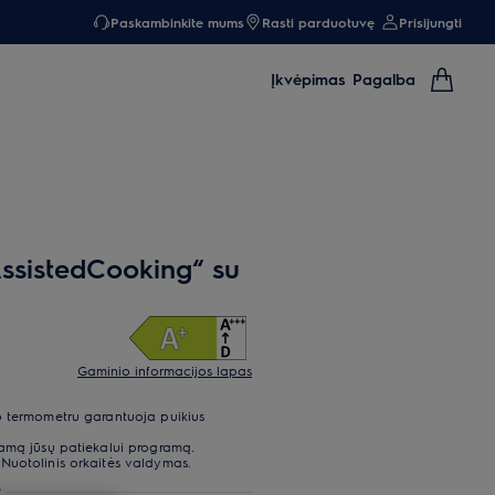
Paskambinkite mums
Rasti parduotuvę
Prisijungti
Įkvėpimas
Pagalba
AssistedCooking“ su
Gaminio informacijos lapas
o termometru garantuoja puikius
kamą jūsų patiekalui programą.
Nuotolinis orkaitės valdymas.