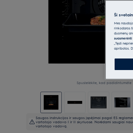
Ši svetai
Mes naudojam
rinkodaros t
duomenų anal
suasmeninti 
„Tęsti nepri
apribotos. D
Spustelėkite, kad padidintumėte 
Saugos instrukcijos ir saugos įspėjimai pagal ES reglam
vartotojo vadovo I ir II skyriuose. Norėdami saugiai naud
vartotojo vadovą.