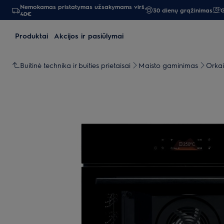
Nemokamas pristatymas užsakymams virš
30 dienų grąžinimas
G
40€
Produktai
Akcijos ir pasiūlymai
Buitinė technika ir buities prietaisai
Maisto gaminimas
Orkai