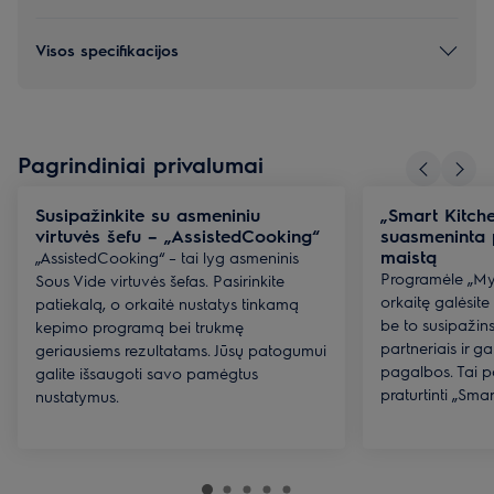
Visos specifikacijos
Pagrindiniai privalumai
Susipažinkite su asmeniniu
„Smart Kitche
virtuvės šefu – „AssistedCooking“
suasmeninta 
maistą
„AssistedCooking“ – tai lyg asmeninis
Programėle „My 
Sous Vide virtuvės šefas. Pasirinkite
orkaitę galėsite
patiekalą, o orkaitė nustatys tinkamą
be to susipažins
kepimo programą bei trukmę
partneriais ir g
geriausiems rezultatams. Jūsų patogumui
pagalbos. Tai 
galite išsaugoti savo pamėgtus
praturtinti „Smar
nustatymus.