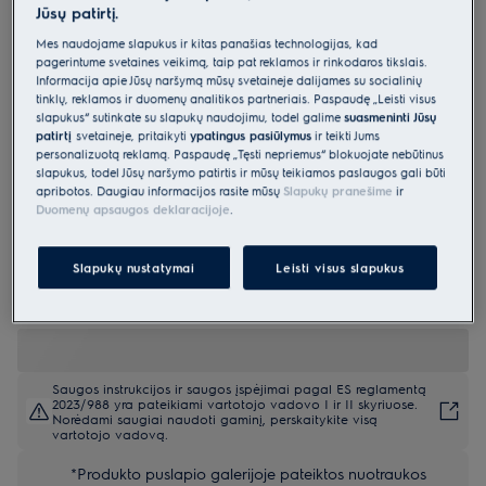
Jūsų patirtį.
KOEBP39WX
Orkaitė 800 serija
Mes naudojame slapukus ir kitas panašias technologijas, kad
pagerintume svetainės veikimą, taip pat reklamos ir rinkodaros tikslais.
„AssistedCooking“ su maisto
Informacija apie Jūsų naršymą mūsų svetainėje dalijamės su socialinių
tinklų, reklamos ir duomenų analitikos partneriais. Paspaudę „Leisti visus
termometru
slapukus“ sutinkate su slapukų naudojimu, todėl galime
suasmeninti Jūsų
patirtį
svetainėje, pritaikyti
ypatingus pasiūlymus
ir teikti Jums
0 (0)
personalizuotą reklamą. Paspaudę „Tęsti nepriėmus“ blokuojate nebūtinus
slapukus, todėl Jūsų naršymo patirtis ir mūsų teikiamos paslaugos gali būti
Gaminio informacijos lapas
apribotos. Daugiau informacijos rasite mūsų
Slapukų pranešime
ir
Pagrindiniai privalumai
Duomenų apsaugos deklaracijoje
.
Orkaitė „800 AssistedCooking“ su maisto termometru garantuoja
puikius rezultatus.
Funkcija „AssistedCooking“ nustato tinkamą jūsų patiekalui
Slapukų nustatymai
Leisti visus slapukus
programą.
„Smart Kitchen“. Suasmeninta pagalba. Nuotolinis orkaitės valdymas.
Saugos instrukcijos ir saugos įspėjimai pagal ES reglamentą
2023/988 yra pateikiami vartotojo vadovo I ir II skyriuose.
Norėdami saugiai naudoti gaminį, perskaitykite visą
vartotojo vadovą.
*Produkto puslapio galerijoje pateiktos nuotraukos