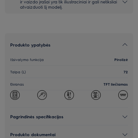
ir vaizdo įrašai yra tik iliustraciniai ir gali netiksliai
atvaizduoti šį modelį.
Produkto ypatybės
Išsivalymo funkcija
Pirolizė
Talpa (L)
72
Ekranas
TFT liečiamas
Pagrindinės specifikacijos
Produkto dokumentai