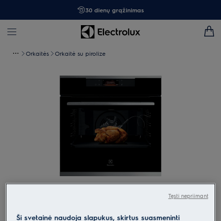
30 dienų grąžinimas
Orkaitės
Orkaitė su pirolize
Spustelėkite, kad padidintumėte mastelį
Tęsti nepriimant
Ši svetainė naudoja slapukus, skirtus suasmeninti