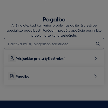
Pagalba
Ar žinojote, kad kai kurias problemas galite išspręsti be
specialisto pagalbos? Norėdami pradėti, apačioje pasirinkite
problemą su kuria susidūrėte.
Įveskite tekstą, jei norite ieškoti pagalbinių straipsnių
Prisijunkite prie „MyElectrolux“
Pagalba