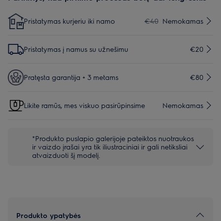
Pristatymas kurjeriu iki namo
€40
Nemokamas
Pristatymas į namus su užnešimu
€20
Pratęsta garantija + 3 metams
€80
Likite ramūs, mes viskuo pasirūpinsime
Nemokamas
*Produkto puslapio galerijoje pateiktos nuotraukos
ir vaizdo įrašai yra tik iliustraciniai ir gali netiksliai
atvaizduoti šį modelį.
Produkto ypatybės