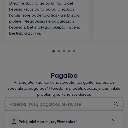
Drėgmė skatina tešlos kilimą, todėl
kepinio vidus būna purus, o sausas
karštis išorę padengia traškia ir blizgia
plutele. Mėgaukitės ne tik gardžiais
kepiniais, bet ir tolygiai iškepta vištiena
bei trapia žuvimi.
Pagalba
Ar žinojote, kad kai kurias problemas galite išspręsti be
specialisto pagalbos? Norėdami pradėti, apačioje pasirinkite
problemą su kuria susidūrėte.
Įveskite tekstą, jei norite ieškoti pagalbinių straipsnių
Prisijunkite prie „MyElectrolux“