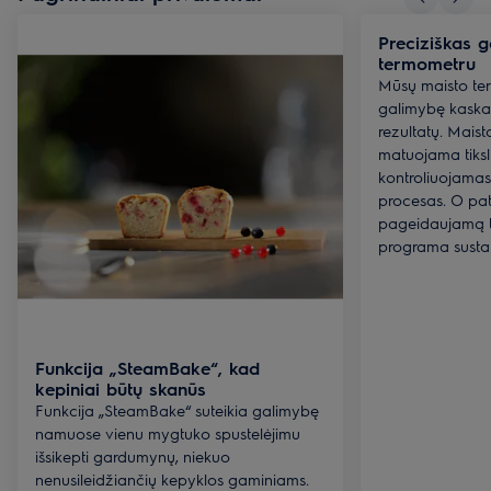
Preciziškas 
termometru
Mūsų maisto ter
galimybę kaskar
rezultatų. Mais
matuojama tiksli
kontroliuojama
procesas. O pat
pageidaujamą 
programa sust
Funkcija „SteamBake“, kad
kepiniai būtų skanūs
Funkcija „SteamBake“ suteikia galimybę
namuose vienu mygtuko spustelėjimu
išsikepti gardumynų, niekuo
nenusileidžiančių kepyklos gaminiams.