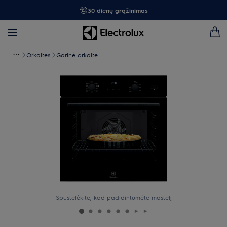
30 dienų grąžinimas
Orkaitės
Garinė orkaitė
Spustelėkite, kad padidintumėte mastelį