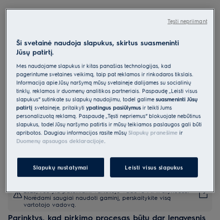
EOD5F71Z
Orkaitė 600 serija „SteamBake“ su
Tęsti nepriimant
maisto termometru
Ši svetainė naudoja slapukus, skirtus suasmeninti
0 (0)
Jūsų patirtį.
Mes naudojame slapukus ir kitas panašias technologijas, kad
Gaminio informacijos lapas
pagerintume svetainės veikimą, taip pat reklamos ir rinkodaros tikslais.
Pagrindiniai privalumai
Informacija apie Jūsų naršymą mūsų svetainėje dalijamės su socialinių
Orkaitė „600 SteamBake“ padeda pasiekti geresnių kepimo rezultatų.
tinklų, reklamos ir duomenų analitikos partneriais. Paspaudę „Leisti visus
Funkcija „SteamBake“ įleidžia garo, kad būtų galima paruošti
slapukus“ sutinkate su slapukų naudojimu, todėl galime
suasmeninti Jūsų
prabangius kepinius.
patirtį
svetainėje, pritaikyti
ypatingus pasiūlymus
ir teikti Jums
Mūsų maisto termometras išmatuoja temperatūrą patiekalo viduje,
kad rezultatai būtų patikimi.
personalizuotą reklamą. Paspaudę „Tęsti nepriėmus“ blokuojate nebūtinus
slapukus, todėl Jūsų naršymo patirtis ir mūsų teikiamos paslaugos gali būti
apribotos. Daugiau informacijos rasite mūsų
Slapukų pranešime
ir
Duomenų apsaugos deklaracijoje
.
Slapukų nustatymai
Leisti visus slapukus
Saugos instrukcijos ir saugos įspėjimai pagal ES reglamentą
2023/988 yra pateikiami vartotojo vadovo I ir II skyriuose.
Norėdami saugiai naudoti gaminį, perskaitykite visą
vartotojo vadovą.
Parinktys, kad pirkimo procesas būtų dar lengvesnis