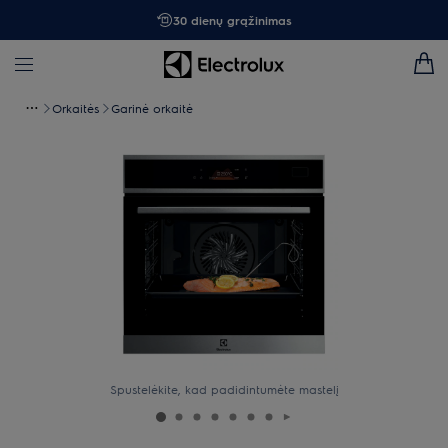
30 dienų grąžinimas
Orkaitės
Garinė orkaitė
Spustelėkite, kad padidintumėte mastelį