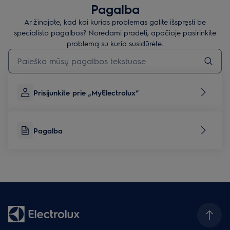
Pagalba
Ar žinojote, kad kai kurias problemas galite išspręsti be
specialisto pagalbos? Norėdami pradėti, apačioje pasirinkite
problemą su kuria susidūrėte.
Įveskite tekstą, jei norite ieškoti pagalbinių straipsnių
Prisijunkite prie „MyElectrolux“
Pagalba