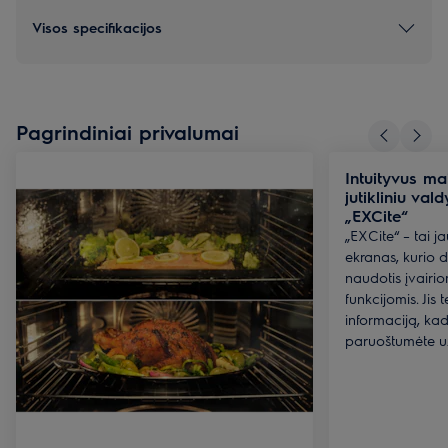
Visos specifikacijos
Pagrindiniai privalumai
Intuityvus m
jutikliniu va
„EXCite“
„EXCite“ – tai jau
ekranas, kurio d
naudotis įvairio
funkcijomis. Jis t
informaciją, ka
paruoštumėte užt