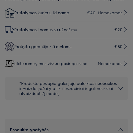
Pristatymas kurjeriu iki namo
€40
Nemokamas
Pristatymas į namus su užnešimu
€20
Pratęsta garantija + 3 metams
€80
Likite ramūs, mes viskuo pasirūpinsime
Nemokamas
*Produkto puslapio galerijoje pateiktos nuotraukos
ir vaizdo įrašai yra tik iliustraciniai ir gali netiksliai
atvaizduoti šį modelį.
Produkto ypatybės