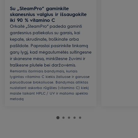
Su „SteamPro“ gaminkite
skanesnius valgius ir išsaugokite
iki 90 % vitamino C
Orkaitė „SteamPro“ padeda gaminti
gardesnius patiekalus su garais, kai
kepate, skrudinate, troškinate arba
pašildote. Paprastai pasirinkite tinkamą
garų lygį, kad mėgautumėtės sultingesne
ir skanesne mėsa, minkštesne žuvimi ir
traškesne plutele bei daržovėmis.
Remiantis išoriniais bandymais, kuriais
lygintas vitamino C kiekis žaliuose ir garuose
paruoštuose brokoliuose. Bandymas atliktas
nustatant askorbo rūgšties (vitamino C) kiekį
maiste taikant HPLC / UV ir matomo spektro
metodą