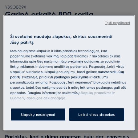
Y8SOB39X
Garinė orkaitė 800 serija
„SteamBoost“ su maisto termometru
Tęsti nepriimant
0 (0)
Ši svetainė naudoja slapukus, skirtus suasmeninti
Jūsų patirtį.
Gaminio informacijos lapas
Pagrindiniai privalumai
Mes naudojame slapukus ir kitas panašias technologijas, kad
800 serijos orkaitė „MealAssist“ su „SteamPro“ gardesniam ir
pagerintume svetainės veikimą, taip pat reklamos ir rinkodaros tikslais.
sveikesniam maistui.
Informacija apie Jūsų naršymą mūsų svetainėje dalijamės su socialinių
„SteamPro“ – švelnesnis, traškesnis, skanus ir maistingas maistas.
tinklų, reklamos ir duomenų analitikos partneriais. Paspaudę „Leisti visus
Maistą bus lengva gaminti valdant jautriu jutikliniu valdymo skydeliu
slapukus“ sutinkate su slapukų naudojimu, todėl galime
suasmeninti Jūsų
„EXCite“.
patirtį
svetainėje, pritaikyti
ypatingus pasiūlymus
ir teikti Jums
personalizuotą reklamą. Paspaudę „Tęsti nepriėmus“ blokuojate nebūtinus
slapukus, todėl Jūsų naršymo patirtis ir mūsų teikiamos paslaugos gali būti
apribotos. Daugiau informacijos rasite mūsų
Slapukų pranešime
ir
Duomenų apsaugos deklaracijoje
.
Slapukų nustatymai
Leisti visus slapukus
Saugos instrukcijos ir saugos įspėjimai pagal ES reglamentą
2023/988 yra pateikiami vartotojo vadovo I ir II skyriuose.
Norėdami saugiai naudoti gaminį, perskaitykite visą
vartotojo vadovą.
Parinktys, kad pirkimo procesas būtų dar lengvesnis