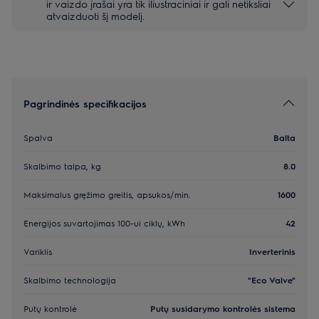
ir vaizdo įrašai yra tik iliustraciniai ir gali netiksliai
atvaizduoti šį modelį.
Pagrindinės specifikacijos
Spalva
Balta
Skalbimo talpa, kg
8.0
Maksimalus gręžimo greitis, apsukos/min.
1600
Energijos suvartojimas 100-ui ciklų, kWh
42
Variklis
Inverterinis
Skalbimo technologija
"Eco Valve"
Putų kontrolė
Putų susidarymo kontrolės sistema