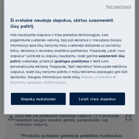
EW7F3684UE
Tęsti nepriimant
Skalbyklė 700 serija „SteamCare“
Ši svetainė naudoja slapukus, skirtus suasmeninti
su „UniversalDose“ su garų
Jūsų patirtį.
programa 8 kg
Mes naudojame slapukus ir kitas panašias technologijas, kad
4.7 (19)
pagerintume svetainės veikimą, taip pat reklamos ir rinkodaros tikslais.
Informacija apie Jūsų naršymą mūsų svetainėje dalijamės su socialinių
tinklų, reklamos ir duomenų analitikos partneriais. Paspaudę „Leisti visus
Gaminio informacijos lapas
slapukus“ sutinkate su slapukų naudojimu, todėl galime
suasmeninti Jūsų
Pagrindiniai privalumai
patirtį
svetainėje, pritaikyti
ypatingus pasiūlymus
ir teikti Jums
700 serijos „SteamCare“ skalbimo mašina atšviežina drabužius bet
personalizuotą reklamą. Paspaudę „Tęsti nepriėmus“ blokuojate nebūtinus
skalbimo
slapukus, todėl Jūsų naršymo patirtis ir mūsų teikiamos paslaugos gali būti
Jei drabužių nebūtina kruopščiai skalbti, naudokite greitąją
apribotos. Daugiau informacijos rasite mūsų
Slapukų pranešime
ir
„SteamRefresh“ programą.
„UniversalDose®“ – visiems skalbikliams, įskaitant skalbimo kapsules.
Duomenų apsaugos deklaracijoje
.
Slapukų nustatymai
Leisti visus slapukus
Saugos instrukcijos ir saugos įspėjimai pagal ES reglamentą
2023/988 yra pateikiami vartotojo vadovo I ir II skyriuose.
Norėdami saugiai naudoti gaminį, perskaitykite visą
vartotojo vadovą.
*Produkto puslapio galerijoje pateiktos nuotraukos