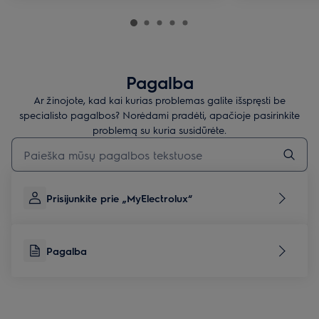
Pagalba
Ar žinojote, kad kai kurias problemas galite išspręsti be
specialisto pagalbos? Norėdami pradėti, apačioje pasirinkite
problemą su kuria susidūrėte.
Įveskite tekstą, jei norite ieškoti pagalbinių straipsnių
Prisijunkite prie „MyElectrolux“
Pagalba