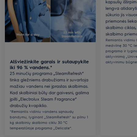
kapsulių ištirpim
lengva atidaryti
sūkurio jis vis
priemonės lieka 
skalbimo ciklas
skalbimo priemo
Remiantis vidiniu
medvilnę 30 °C t
programa ir lygin
aktyvinimą „Univer
Atšviežinkite garais ir sutaupykite
aktyvinimu būgne
iki 96 % vandens.*
25 minučių programa „SteamRefresh“
tinka gležniems drabužiams ir suvartoja
mažiau vandens nei įprastas skalbimas.
Kad skalbiniai būtų dar gaivesni, galima
įpilti „Electrolux Steam Fragrance“
drabužių kvapiklio.
*Remiantis vidiniu vandens sąnaudų
bandymu, lyginant „SteamRefresh“ su pilnu 1
kg skalbinių skalbimo ciklu 30 °C
temperatūroje programa „Delicate“.