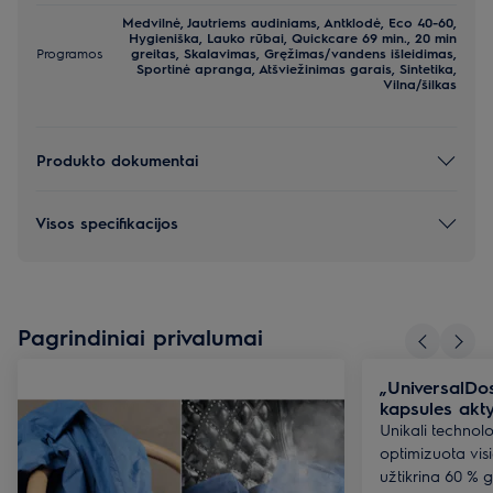
Medvilnė, Jautriems audiniams, Antklodė, Eco 40-60,
Hygieniška, Lauko rūbai, Quickcare 69 min., 20 min
Programos
greitas, Skalavimas, Gręžimas/vandens išleidimas,
Sportinė apranga, Atšviežinimas garais, Sintetika,
Vilna/šilkas
Produkto dokumentai
Visos specifikacijos
Pagrindiniai privalumai
„UniversalDo
kapsules akty
Unikali technol
optimizuota visi
užtikrina 60 % g