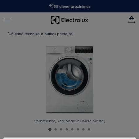
30 dienų grąžinimas
Buitinė technika ir buities prietaisai
Spustelėkite, kad padidintumėte mastelį