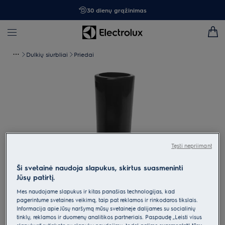
30 dienų grąžinimas
Dulkių siurbliai
Priedai
Tęsti nepriimant
Ši svetainė naudoja slapukus, skirtus suasmeninti
Jūsų patirtį.
Mes naudojame slapukus ir kitas panašias technologijas, kad
Spustelėkite, kad padidintumėte mastelį
pagerintume svetainės veikimą, taip pat reklamos ir rinkodaros tikslais.
Informacija apie Jūsų naršymą mūsų svetainėje dalijamės su socialinių
tinklų, reklamos ir duomenų analitikos partneriais. Paspaudę „Leisti visus