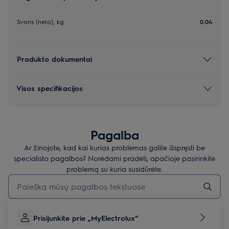
Svoris (neto), kg
0.04
Produkto dokumentai
Visos specifikacijos
Pagalba
Ar žinojote, kad kai kurias problemas galite išspręsti be
specialisto pagalbos? Norėdami pradėti, apačioje pasirinkite
problemą su kuria susidūrėte.
Įveskite tekstą, jei norite ieškoti pagalbinių straipsnių
Prisijunkite prie „MyElectrolux“