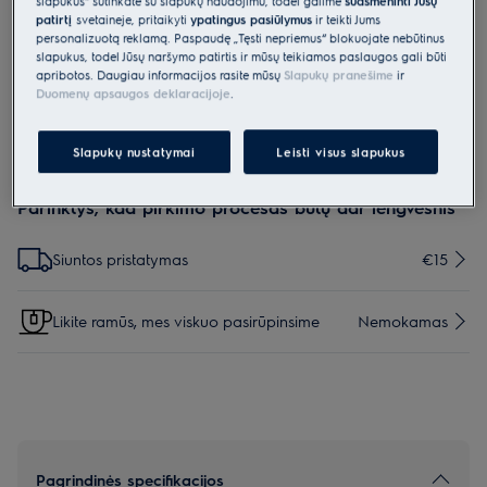
slapukus“ sutinkate su slapukų naudojimu, todėl galime
suasmeninti Jūsų
patirtį
svetainėje, pritaikyti
ypatingus pasiūlymus
ir teikti Jums
ZE126B
personalizuotą reklamą. Paspaudę „Tęsti nepriėmus“ blokuojate nebūtinus
Dulkių siurblių adapteris nuo 32 mm
slapukus, todėl Jūsų naršymo patirtis ir mūsų teikiamos paslaugos gali būti
iki 36 mm skersmens
apribotos. Daugiau informacijos rasite mūsų
Slapukų pranešime
ir
Duomenų apsaugos deklaracijoje
.
0 (0)
Slapukų nustatymai
Leisti visus slapukus
Parinktys, kad pirkimo procesas būtų dar lengvesnis
Siuntos pristatymas
€15
Likite ramūs, mes viskuo pasirūpinsime
Nemokamas
Pagrindinės specifikacijos