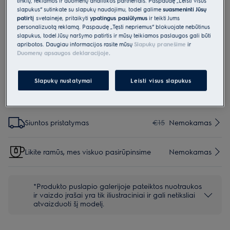
tinklų, reklamos ir duomenų analitikos partneriais. Paspaudę „Leisti visus
slapukus“ sutinkate su slapukų naudojimu, todėl galime
suasmeninti Jūsų
KIT09B
patirtį
svetainėje, pritaikyti
ypatingus pasiūlymus
ir teikti Jums
32/35 mm
personalizuotą reklamą. Paspaudę „Tęsti nepriėmus“ blokuojate nebūtinus
slapukus, todėl Jūsų naršymo patirtis ir mūsų teikiamos paslaugos gali būti
apribotos. Daugiau informacijos rasite mūsų
Slapukų pranešime
ir
0 (0)
Duomenų apsaugos deklaracijoje
.
Slapukų nustatymai
Leisti visus slapukus
Parinktys, kad pirkimo procesas būtų dar lengvesnis
Siuntos pristatymas
€15
Nemokamas
Likite ramūs, mes viskuo pasirūpinsime
Nemokamas
*Produkto puslapio galerijoje pateiktos nuotraukos
ir vaizdo įrašai yra tik iliustraciniai ir gali netiksliai
atvaizduoti šį modelį.