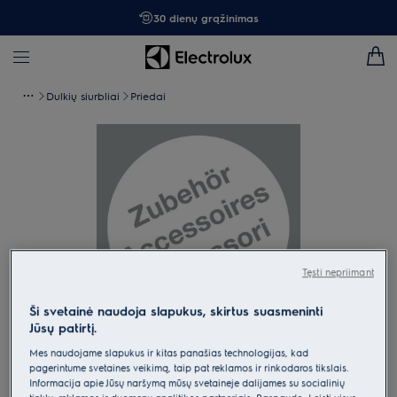
30 dienų grąžinimas
Dulkių siurbliai
Priedai
Tęsti nepriimant
Ši svetainė naudoja slapukus, skirtus suasmeninti
Jūsų patirtį.
Spustelėkite, kad padidintumėte mastelį
Mes naudojame slapukus ir kitas panašias technologijas, kad
pagerintume svetainės veikimą, taip pat reklamos ir rinkodaros tikslais.
Informacija apie Jūsų naršymą mūsų svetainėje dalijamės su socialinių