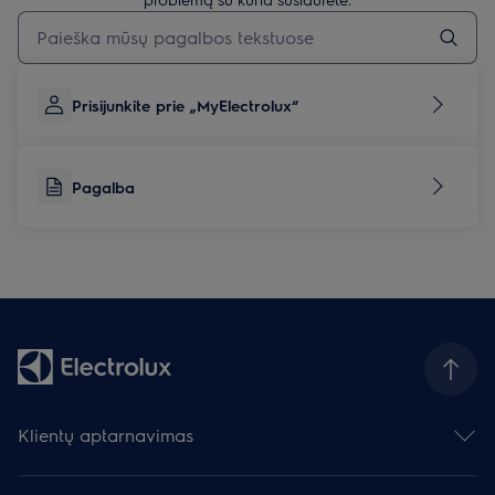
Įveskite tekstą, jei norite ieškoti pagalbinių straipsnių
Prisijunkite prie „MyElectrolux“
Pagalba
Klientų aptarnavimas
Susisiekite su mumis