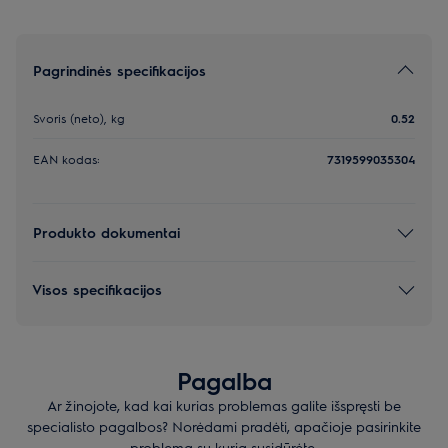
Pagrindinės specifikacijos
Svoris (neto), kg
0.52
EAN kodas:
7319599035304
Produkto dokumentai
Visos specifikacijos
Pagalba
Ar žinojote, kad kai kurias problemas galite išspręsti be
specialisto pagalbos? Norėdami pradėti, apačioje pasirinkite
problemą su kuria susidūrėte.