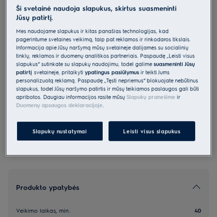
Ši svetainė naudoja slapukus, skirtus suasmeninti
EP31CB21TG
Jūsų patirtį.
300 serijos belaidis dulkių siurblys
Mes naudojame slapukus ir kitas panašias technologijas, kad
pagerintume svetainės veikimą, taip pat reklamos ir rinkodaros tikslais.
4.8 (84)
Informacija apie Jūsų naršymą mūsų svetainėje dalijamės su socialinių
tinklų, reklamos ir duomenų analitikos partneriais. Paspaudę „Leisti visus
slapukus“ sutinkate su slapukų naudojimu, todėl galime
suasmeninti Jūsų
patirtį
svetainėje, pritaikyti
ypatingus pasiūlymus
ir teikti Jums
personalizuotą reklamą. Paspaudę „Tęsti nepriėmus“ blokuojate nebūtinus
2 metų garantija, įskaitant bateriją
slapukus, todėl Jūsų naršymo patirtis ir mūsų teikiamos paslaugos gali būti
apribotos. Daugiau informacijos rasite mūsų
Slapukų pranešime
ir
Duomenų apsaugos deklaracijoje
.
*Produkto puslapio galerijoje pateiktos nuotraukos
ir vaizdo įrašai yra tik iliustraciniai ir gali netiksliai
atvaizduoti šį modelį.
Slapukų nustatymai
Leisti visus slapukus
Produkto ypatybės
Veikimo laikas, min.
40