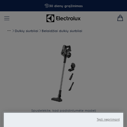
30 dienų grąžinimas
Dulkių siurbliai
Belaidžiai dulkių siurbliai
Spustelėkite, kad padidintumėte mastelį
Tęsti nepriimant