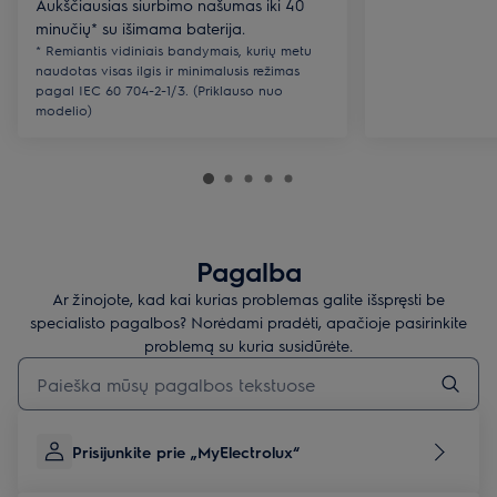
Aukščiausias siurbimo našumas iki 40
minučių* su išimama baterija.
* Remiantis vidiniais bandymais, kurių metu
naudotas visas ilgis ir minimalusis režimas
pagal IEC 60 704-2-1/3. (Priklauso nuo
modelio)
Pagalba
Ar žinojote, kad kai kurias problemas galite išspręsti be
specialisto pagalbos? Norėdami pradėti, apačioje pasirinkite
problemą su kuria susidūrėte.
Įveskite tekstą, jei norite ieškoti pagalbinių straipsnių
Prisijunkite prie „MyElectrolux“