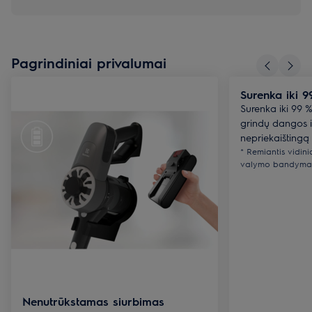
Pagrindiniai privalumai
Surenka iki 9
Surenka iki 99 %
grindų dangos ir
nepriekaištingą
* Remiantis vidin
valymo bandymais
Nenutrūkstamas siurbimas