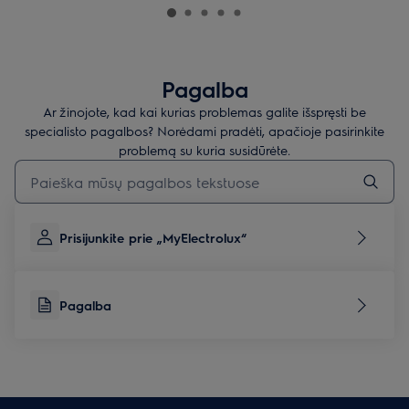
Pagalba
Ar žinojote, kad kai kurias problemas galite išspręsti be
specialisto pagalbos? Norėdami pradėti, apačioje pasirinkite
problemą su kuria susidūrėte.
Įveskite tekstą, jei norite ieškoti pagalbinių straipsnių
Prisijunkite prie „MyElectrolux“
Pagalba