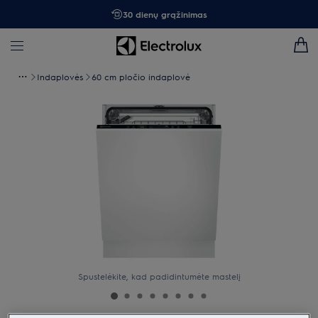
30 dienų grąžinimas
Indaplovės
60 cm pločio indaplovė
Spustelėkite, kad padidintumėte mastelį