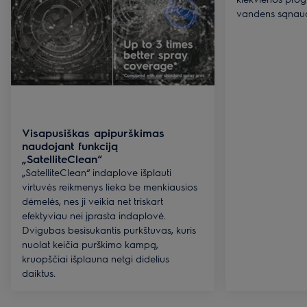
vandens sąnau
Visapusiškas apipurškimas
naudojant funkciją
„SatelliteClean“
„SatelliteClean“ indaplove išplauti
virtuvės reikmenys lieka be menkiausios
dėmelės, nes ji veikia net triskart
efektyviau nei įprasta indaplovė.
Dvigubas besisukantis purkštuvas, kuris
nuolat keičia purškimo kampą,
kruopščiai išplauna netgi didelius
daiktus.