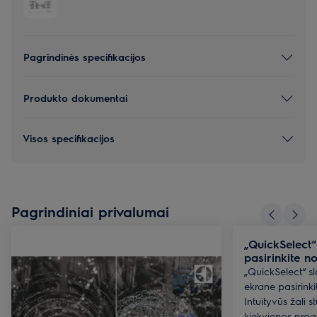
Pagrindinės specifikacijos
Produkto dokumentai
Visos specifikacijos
Pagrindiniai privalumai
„QuickSelect“
pasirinkite 
„QuickSelect“ sla
ekrane pasirinki
Intuityvūs žali s
kiekvienos prog