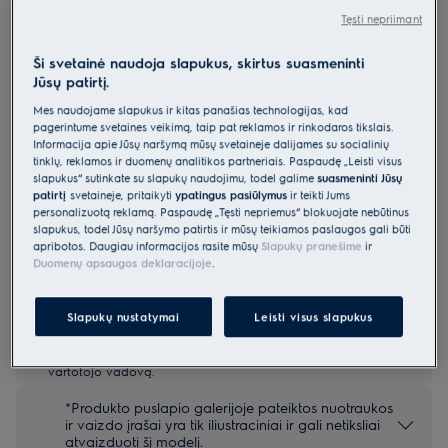
Tęsti nepriimant
EES47310L
Montuojama indaplovė 60 cm 600
Ši svetainė naudoja slapukus, skirtus suasmeninti
serija „SatelliteClean“
Jūsų patirtį.
4.8 (119)
Mes naudojame slapukus ir kitas panašias technologijas, kad
pagerintume svetainės veikimą, taip pat reklamos ir rinkodaros tikslais.
Gaminio informacijos lapas
Informacija apie Jūsų naršymą mūsų svetainėje dalijamės su socialinių
Pagrindiniai privalumai
tinklų, reklamos ir duomenų analitikos partneriais. Paspaudę „Leisti visus
slapukus“ sutinkate su slapukų naudojimu, todėl galime
suasmeninti Jūsų
Indaplovėje „600 SatelliteClean®“ virtuvės reikmenys triskart
efektyviau apipurškiami vandeniu.
patirtį
svetainėje, pritaikyti
ypatingus pasiūlymus
ir teikti Jums
Naudojant funkciją „SatelliteClean“, vanduo ant plaunamų reikmenų
personalizuotą reklamą. Paspaudę „Tęsti nepriėmus“ blokuojate nebūtinus
purškiamas net triskart efektyviau
slapukus, todėl Jūsų naršymo patirtis ir mūsų teikiamos paslaugos gali būti
„QuickSelect“ padės sutaupyti vandens ir energijos
apribotos. Daugiau informacijos rasite mūsų
Slapukų pranešime
ir
Duomenų apsaugos deklaracijoje
.
Slapukų nustatymai
Leisti visus slapukus
Saugos instrukcijos ir saugos įspėjimai pagal ES reglamentą
2023/988 yra pateikiami vartotojo vadovo I ir II skyriuose.
Norėdami saugiai naudoti gaminį, perskaitykite visą
vartotojo vadovą.
*Produkto puslapio galerijoje pateiktos nuotraukos
ir vaizdo įrašai yra tik iliustraciniai ir gali netiksliai
atvaizduoti šį modelį.