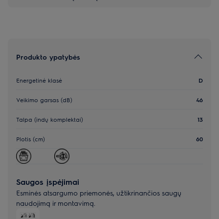
Produkto ypatybės
Energetinė klasė
D
Veikimo garsas (dB)
46
Talpa (indų komplektai)
13
Plotis (cm)
60
Saugos įspėjimai
Esminės atsargumo priemonės, užtikrinančios saugų
naudojimą ir montavimą.