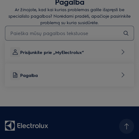
Pagalba
Ar žinojote, kad kai kurias problemas galite išspręsti be
specialisto pagalbos? Norėdami pradėti, apačioje pasirinkite
problemą su kuria susidūrėte.
Įveskite tekstą, jei norite ieškoti pagalbinių straipsnių
Prisijunkite prie „MyElectrolux“
Pagalba