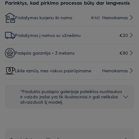
Parinktys, kad pirkimo procesas būtų dar lengvesnis
Pristatymas kurjeriu iki namo
€40
Nemokamas
Pristatymas į namus su užnešimu
€20
Pratęsta garantija + 3 metams
€80
Likite ramūs, mes viskuo pasirūpinsime
Nemokamas
*Produkto puslapio galerijoje pateiktos nuotraukos
ir vaizdo įrašai yra tik iliustraciniai ir gali netiksliai
atvaizduoti šį modelį.