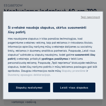
EEG88700W
Montuojama indaplovė 60 cm 700
serija „GlassCare“
Tęsti nepriimant
4.9 (47)
Ši svetainė naudoja slapukus, skirtus suasmeninti
Jūsų patirtį.
Gaminio informacijos lapas
Pagrindiniai privalumai
Mes naudojame slapukus ir kitas panašias technologijas, kad
Indaplovė „700 GlassCare“ taures apsaugo minkštais „SoftGrips“ ir
pagerintume svetainės veikimą, taip pat reklamos ir rinkodaros tikslais.
„SoftSpikes“.
Informacija apie Jūsų naršymą mūsų svetainėje dalijamės su socialinių
Įtaisai „SoftGrips“ ir „SoftSpikes“ saugiai prilaiko jūsų stiklo indus
tinklų, reklamos ir duomenų analitikos partneriais. Paspaudę „Leisti visus
vietoje
slapukus“ sutinkate su slapukų naudojimu, todėl galime
suasmeninti Jūsų
Naudojantis „MaxiFlex“ stalčiumi galima išplauti įvairių formų ir
patirtį
svetainėje, pritaikyti
ypatingus pasiūlymus
ir teikti Jums
dydžių virtuvės įrankius.
personalizuotą reklamą. Paspaudę „Tęsti nepriėmus“ blokuojate nebūtinus
slapukus, todėl Jūsų naršymo patirtis ir mūsų teikiamos paslaugos gali būti
apribotos. Daugiau informacijos rasite mūsų
Slapukų pranešime
ir
Duomenų apsaugos deklaracijoje
.
Slapukų nustatymai
Leisti visus slapukus
Saugos instrukcijos ir saugos įspėjimai pagal ES reglamentą
2023/988 yra pateikiami vartotojo vadovo I ir II skyriuose.
Norėdami saugiai naudoti gaminį, perskaitykite visą
vartotojo vadovą.