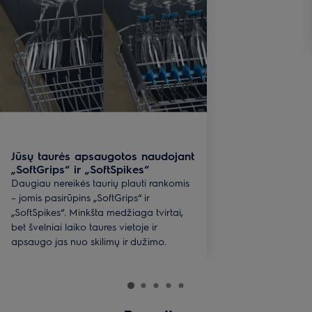
Jūsų taurės apsaugotos naudojant
„SoftGrips“ ir „SoftSpikes“
Daugiau nereikės taurių plauti rankomis
– jomis pasirūpins „SoftGrips“ ir
„SoftSpikes“. Minkšta medžiaga tvirtai,
bet švelniai laiko taures vietoje ir
apsaugo jas nuo skilimų ir dužimo.