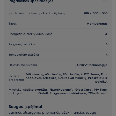
Pagrindinės specifikacijos
Montavimo matmenys A x P x G, (mm)
818 x 600 x 560
Tipas
Montuojamas
Energetinio efektyvumo klasė
A
Programų skaičius
8
Temperatūrų skaičius
4
Džiovinimo sistema
„AirDry“ technologija
160 minučių, 60 minučių, 90 minučių, AUTO Sense, Eco,
Plovimo
Indaplovės priežiūra, Greitas 30 minučių, Praskalaut ir
programos
palaikyt
Mygtukų
Atidėta pradžia, ''ExtraHygiene'', ''GlassCare'', My Time,
funkcijos
On/off, Programos pasirinkimas, ''XtraPower''
Saugos įspėjimai
Esminės atsargumo priemonės, užtikrinančios saugų