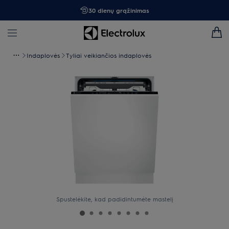
30 dienų grąžinimas
Indaplovės
Tyliai veikiančios indaplovės
Spustelėkite, kad padidintumėte mastelį