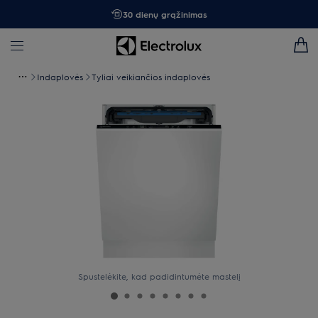
30 dienų grąžinimas
Indaplovės
Tyliai veikiančios indaplovės
Spustelėkite, kad padidintumėte mastelį