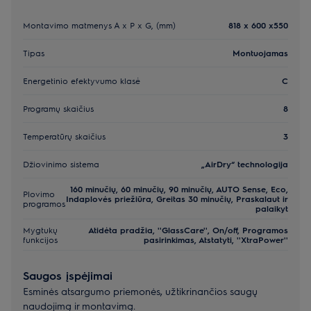
Montavimo matmenys A x P x G, (mm)
818 x 600 x550
Tipas
Montuojamas
Energetinio efektyvumo klasė
C
Programų skaičius
8
Temperatūrų skaičius
3
Džiovinimo sistema
„AirDry“ technologija
160 minučių, 60 minučių, 90 minučių, AUTO Sense, Eco,
Plovimo
Indaplovės priežiūra, Greitas 30 minučių, Praskalaut ir
programos
palaikyt
Mygtukų
Atidėta pradžia, ''GlassCare'', On/off, Programos
funkcijos
pasirinkimas, Atstatyti, ''XtraPower''
Saugos įspėjimai
Esminės atsargumo priemonės, užtikrinančios saugų
naudojimą ir montavimą.