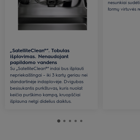
nesunkiai sudėti 
formų virtuvės r
„SatelliteClean®“. Tobulas
išplovimas. Nenaudojant
papildomo vandens
Su „SatelliteClean®“ indai bus išplauti
nepriekaištingai – iki 3 kartų geriau nei
standartinėje indaplovėje. Dvigubas
besisukantis purkštuvas, kuris nuolat
keičia purškimo kampą, kruopščiai
išplauna netgi didelius daiktus.