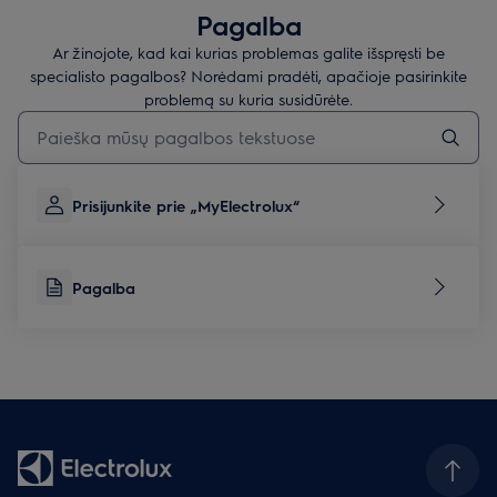
Pagalba
Ar žinojote, kad kai kurias problemas galite išspręsti be
specialisto pagalbos? Norėdami pradėti, apačioje pasirinkite
problemą su kuria susidūrėte.
Įveskite tekstą, jei norite ieškoti pagalbinių straipsnių
Prisijunkite prie „MyElectrolux“
Pagalba