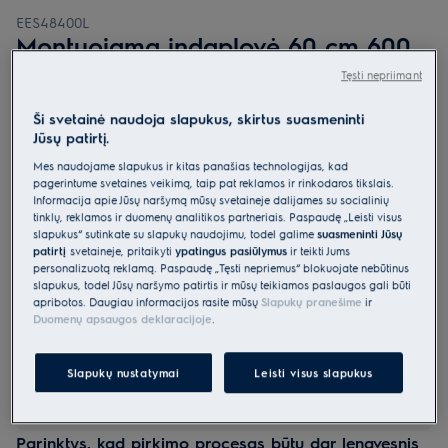
EES48400L
Montuojama indaplovė 60 cm 600
serija „SatelliteClean“
Tęsti nepriimant
4.9 (2566)
Ši svetainė naudoja slapukus, skirtus suasmeninti
Jūsų patirtį.
Gaminio informacijos lapas
Pagrindiniai privalumai
Mes naudojame slapukus ir kitas panašias technologijas, kad
Indaplovėje „600 SatelliteClean®“ indai geriau apipurškiami
pagerintume svetainės veikimą, taip pat reklamos ir rinkodaros tikslais.
vandeniu.
Informacija apie Jūsų naršymą mūsų svetainėje dalijamės su socialinių
Su „SatelliteClean®“ vanduo purškiamas 3 kartus racionaliau.
tinklų, reklamos ir duomenų analitikos partneriais. Paspaudę „Leisti visus
Su „MaxiFlex“ stalčiumi galima lengvai išplauti beveik visų formų ir
slapukus“ sutinkate su slapukų naudojimu, todėl galime
suasmeninti Jūsų
dydžių stalo įrankius.
patirtį
svetainėje, pritaikyti
ypatingus pasiūlymus
ir teikti Jums
personalizuotą reklamą. Paspaudę „Tęsti nepriėmus“ blokuojate nebūtinus
slapukus, todėl Jūsų naršymo patirtis ir mūsų teikiamos paslaugos gali būti
apribotos. Daugiau informacijos rasite mūsų
Slapukų pranešime
ir
Duomenų apsaugos deklaracijoje
.
Slapukų nustatymai
Leisti visus slapukus
Saugos instrukcijos ir saugos įspėjimai pagal ES reglamentą
2023/988 yra pateikiami vartotojo vadovo I ir II skyriuose.
Norėdami saugiai naudoti gaminį, perskaitykite visą
vartotojo vadovą.
Parinktys, kad pirkimo procesas būtų dar lengvesnis