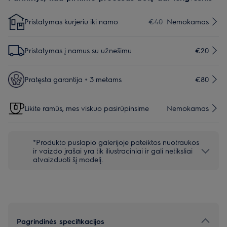
Pristatymas kurjeriu iki namo
€40
Nemokamas
Pristatymas į namus su užnešimu
€20
Pratęsta garantija + 3 metams
€80
Likite ramūs, mes viskuo pasirūpinsime
Nemokamas
*Produkto puslapio galerijoje pateiktos nuotraukos
ir vaizdo įrašai yra tik iliustraciniai ir gali netiksliai
atvaizduoti šį modelį.
Pagrindinės specifikacijos