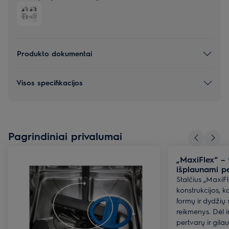
Produkto dokumentai
Visos specifikacijos
Pagrindiniai privalumai
„MaxiFlex“ – v
išplaunami pe
Stalčius „MaxiFl
konstrukcijos, ka
formų ir dydžių s
reikmenys. Dėl i
pertvarų ir gila