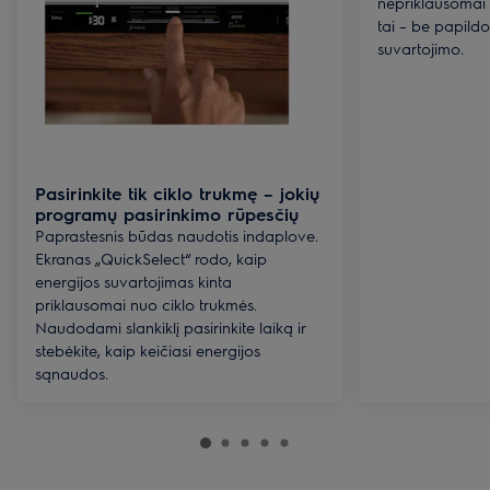
nepriklausomai n
tai – be papild
suvartojimo.
Pasirinkite tik ciklo trukmę – jokių
programų pasirinkimo rūpesčių
Paprastesnis būdas naudotis indaplove.
Ekranas „QuickSelect“ rodo, kaip
energijos suvartojimas kinta
priklausomai nuo ciklo trukmės.
Naudodami slankiklį pasirinkite laiką ir
stebėkite, kaip keičiasi energijos
sąnaudos.