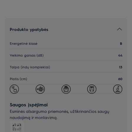
Produkto ypatybės
Energetinė klasė
B
Veikimo garsas (dB)
44
Talpa (indų komplektai)
13
Plotis (cm)
60
Saugos įspėjimai
Esminės atsargumo priemonės, užtikrinančios saugų
naudojimą ir montavimą.