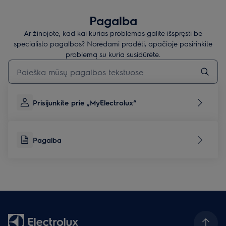
Pagalba
Ar žinojote, kad kai kurias problemas galite išspręsti be
specialisto pagalbos? Norėdami pradėti, apačioje pasirinkite
problemą su kuria susidūrėte.
Įveskite tekstą, jei norite ieškoti pagalbinių straipsnių
Prisijunkite prie „MyElectrolux“
Pagalba