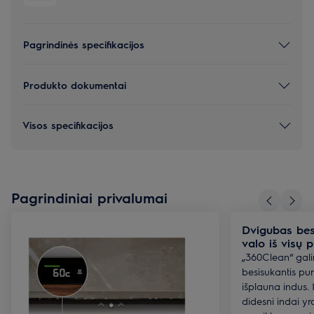
Pagrindinės specifikacijos
Produkto dokumentai
Visos specifikacijos
Pagrindiniai privalumai
Dvigubas bes
valo iš visų p
„360Clean“ gal
besisukantis pu
išplauna indus. 
didesni indai y