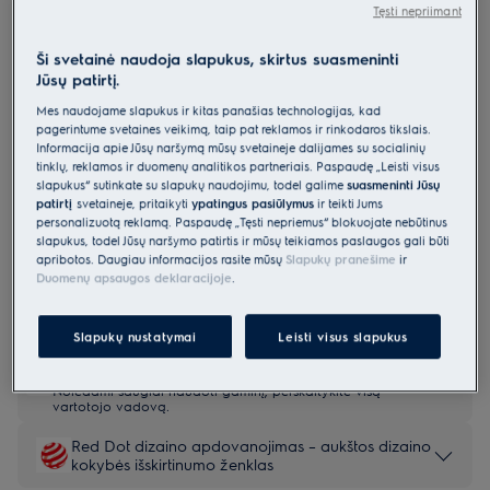
Tęsti nepriimant
E62LB100S
Montuojama indaplovė 60 cm 600
Ši svetainė naudoja slapukus, skirtus suasmeninti
serija SmartSelect
Jūsų patirtį.
4.7 (6)
Mes naudojame slapukus ir kitas panašias technologijas, kad
pagerintume svetainės veikimą, taip pat reklamos ir rinkodaros tikslais.
Informacija apie Jūsų naršymą mūsų svetainėje dalijamės su socialinių
Gaminio informacijos lapas
tinklų, reklamos ir duomenų analitikos partneriais. Paspaudę „Leisti visus
Pagrindiniai privalumai
slapukus“ sutinkate su slapukų naudojimu, todėl galime
suasmeninti Jūsų
600 serijos indaplovės siūlo didesnę purškimo aprėptį ir pakrovimo
patirtį
svetainėje, pritaikyti
ypatingus pasiūlymus
ir teikti Jums
galimybes.
personalizuotą reklamą. Paspaudę „Tęsti nepriėmus“ blokuojate nebūtinus
„QuickSelect 2.0“ parodo, kaip trukmė veikia energijos sąnaudas.
slapukus, todėl Jūsų naršymo patirtis ir mūsų teikiamos paslaugos gali būti
Galingas, dvigubas besisukantis purkštuvas su „360Clean“
nuodugniam plovimui.
apribotos. Daugiau informacijos rasite mūsų
Slapukų pranešime
ir
Duomenų apsaugos deklaracijoje
.
Slapukų nustatymai
Leisti visus slapukus
Saugos instrukcijos ir saugos įspėjimai pagal ES reglamentą
2023/988 yra pateikiami vartotojo vadovo I ir II skyriuose.
Norėdami saugiai naudoti gaminį, perskaitykite visą
vartotojo vadovą.
Red Dot dizaino apdovanojimas – aukštos dizaino
kokybės išskirtinumo ženklas