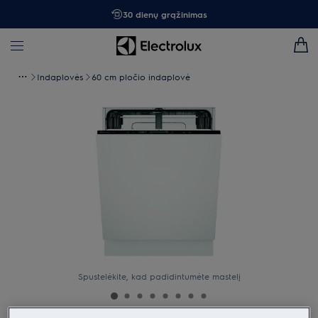
30 dienų grąžinimas
Indaplovės
60 cm pločio indaplovė
Spustelėkite, kad padidintumėte mastelį