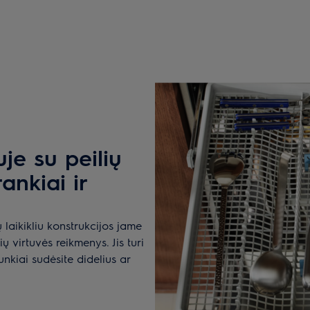
je su peilių
rankiai ir
 laikikliu konstrukcijos jame
ių virtuvės reikmenys. Jis turi
unkiai sudėsite didelius ar