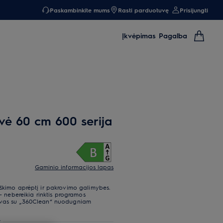
Paskambinkite mums
Rasti parduotuvę
Prisijungti
Įkvėpimas
Pagalba
ė 60 cm 600 serija
Gaminio informacijos lapas
rškimo aprėptį ir pakrovimo galimybes.
 – nebereikia rinktis programos
tuvas su „360Clean“ nuodugniam