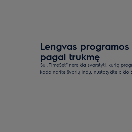
Lengvas programos 
pagal trukmę
Su „TimeSet“ nereikia svarstyti, kurią prog
kada norite švarių indų, nustatykite ciklo 