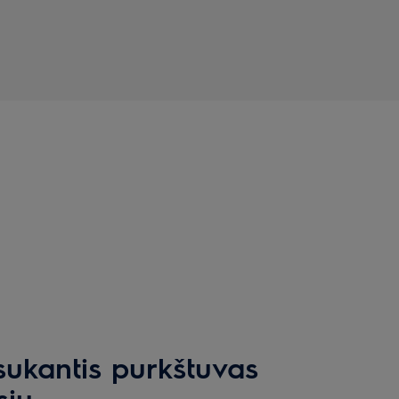
sukantis purkštuvas
sių