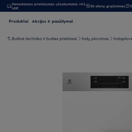
Nemokamas pristatymas užsakymams virš
30 dienų grąžinimas
G
40€
Produktai
Akcijos ir pasiūlymai
Buitinė technika ir buities prietaisai
Indų plovimas
Indaplov