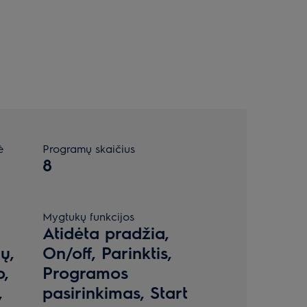
ė
Programų skaičius
8
Mygtukų funkcijos
Atidėta pradžia,
ų,
On/off, Parinktis,
o,
Programos
,
pasirinkimas, Start