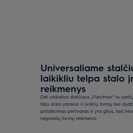
Universaliame stalčiu
laikikliu telpa stalo į
reikmenys
Dėl unikalios stalčiaus „FlexiMax“ su peilių
tilps stalo įrankiai ir įvairių formų bei dydž
pritaikomas pertvaras ir yra gilus, tad nes
neįprastų formų reikmenis.