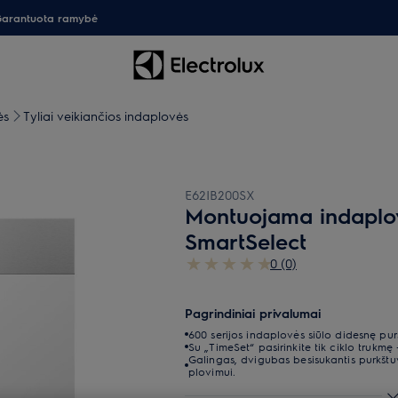
arantuota ramybė
ės
Tyliai veikiančios indaplovės
E62IB200SX
Montuojama indaplov
SmartSelect
0 (0)
Pagrindiniai privalumai
600 serijos indaplovės siūlo didesnę pu
Su „TimeSet“ pasirinkite tik ciklo trukmę
Galingas, dvigubas besisukantis purkš
plovimui.