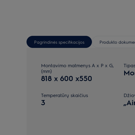
Pagrindinės specifikacijos
Produkto dokumen
Montavimo matmenys A x P x G,
Tipa
(mm)
Mo
818 x 600 x550
Temperatūrų skaičius
Džio
3
„Ai