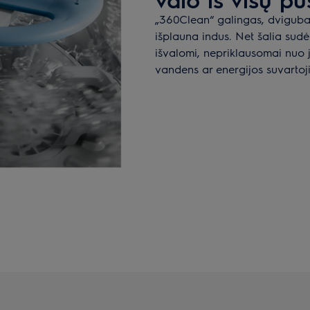
„360Clean“ galingas, dvigubas
išplauna indus. Net šalia sudė
išvalomi, nepriklausomai nuo j
vandens ar energijos suvartoj