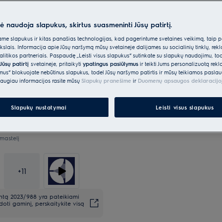
nė naudoja slapukus, skirtus suasmeninti Jūsų patirtį.
Red Dot dizaino apdovanojim
e slapukus ir kitas panašias technologijas, kad pagerintume svetainės veikimą, taip p
kokybės išskirtinumo ženklas
ikslais. Informacija apie Jūsų naršymą mūsų svetainėje dalijamės su socialinių tinklų, rek
itikos partneriais. Paspaudę „Leisti visus slapukus“ sutinkate su slapukų naudojimu, to
Jūsų patirtį
svetainėje, pritaikyti
ypatingus pasiūlymus
ir teikti Jums personalizuotą re
ėmus“ blokuojate nebūtinus slapukus, todėl Jūsų naršymo patirtis ir mūsų teikiamos paslau
augiau informacijos rasite mūsų
Slapukų pranešime
ir
Duomenų apsaugos deklaracijo
Slapukų nustatymai
Leisti visus slapukus
mastelį
+
11
entą 2023/988 yra pateikiami
oti gaminį, perskaitykite visą