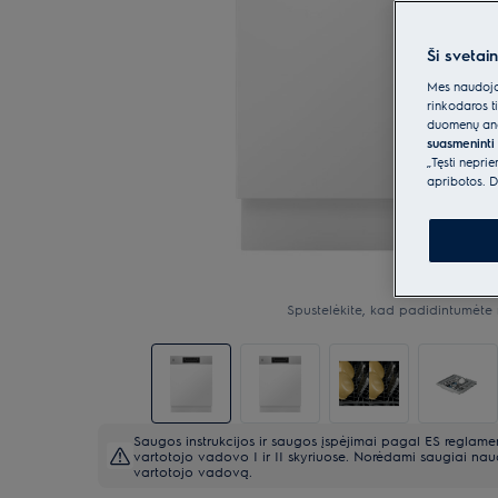
Ši svetai
Mes naudojam
rinkodaros t
duomenų anal
suasmeninti 
„Tęsti nepri
apribotos. D
Spustelėkite, kad padidintumėte 
Saugos instrukcijos ir saugos įspėjimai pagal ES reglam
vartotojo vadovo I ir II skyriuose. Norėdami saugiai naud
vartotojo vadovą.