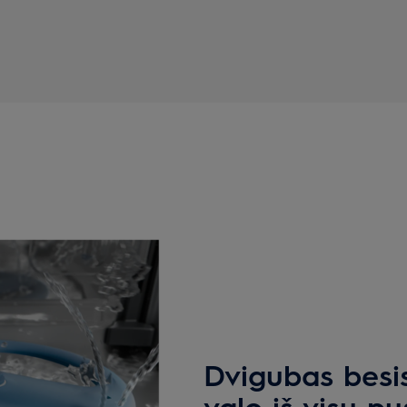
Dvigubas besi
valo iš visų pu