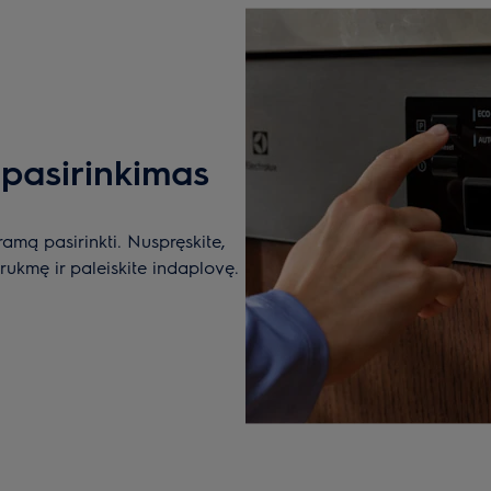
pasirinkimas
ramą pasirinkti. Nuspręskite,
trukmę ir paleiskite indaplovę.