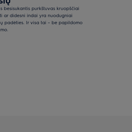
 besisukantis purkštuvas kruopščiai
ti ar didesni indai yra nuodugniai
ų padėties. Ir visa tai – be papildomo
imo.