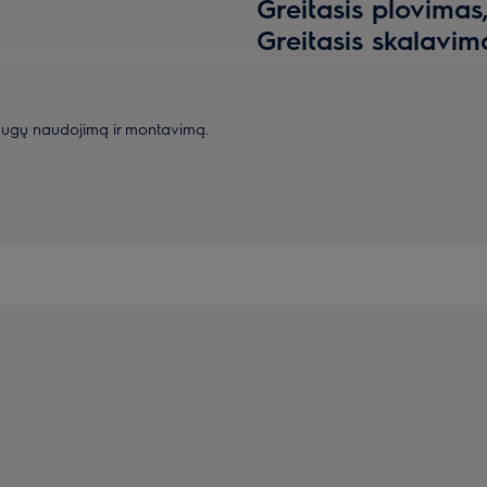
Greitasis plovimas
Greitasis skalavim
augų naudojimą ir montavimą.