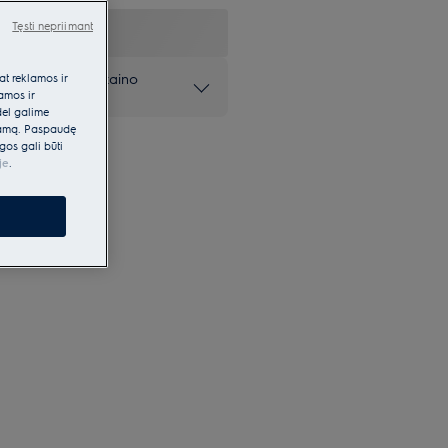
Tęsti nepriimant
as – aukštos dizaino
at reklamos ir
lamos ir
dėl galime
klamą. Paspaudę
gos gali būti
je
.