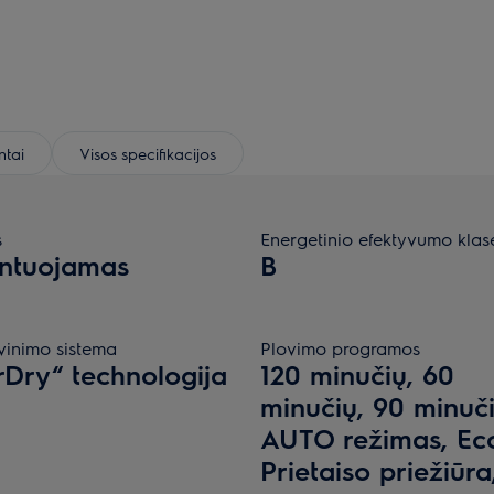
tai
Visos specifikacijos
s
Energetinio efektyvumo klas
ntuojamas
B
vinimo sistema
Plovimo programos
rDry“ technologija
120 minučių, 60
minučių, 90 minuči
AUTO režimas, Ec
Prietaiso priežiūra