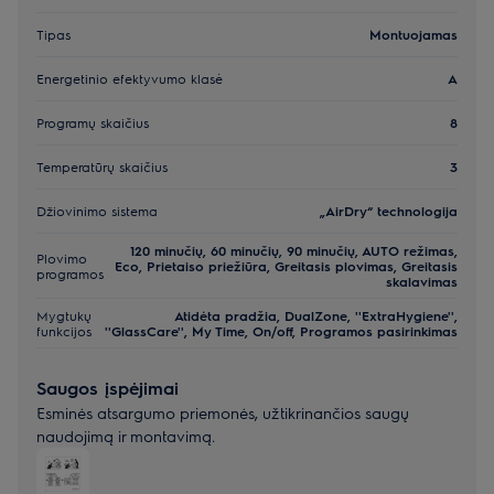
Tipas
Montuojamas
Energetinio efektyvumo klasė
A
Programų skaičius
8
Temperatūrų skaičius
3
Džiovinimo sistema
„AirDry“ technologija
120 minučių, 60 minučių, 90 minučių, AUTO režimas,
Plovimo
Eco, Prietaiso priežiūra, Greitasis plovimas, Greitasis
programos
skalavimas
Mygtukų
Atidėta pradžia, DualZone, ''ExtraHygiene'',
funkcijos
''GlassCare'', My Time, On/off, Programos pasirinkimas
Saugos įspėjimai
Esminės atsargumo priemonės, užtikrinančios saugų
naudojimą ir montavimą.