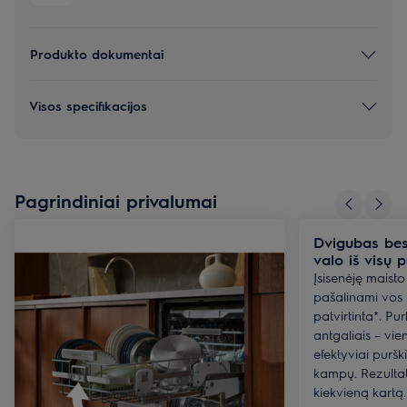
Produkto dokumentai
Visos specifikacijos
Pagrindiniai privalumai
Dvigubas bes
valo iš visų p
Įsisenėję maisto 
pašalinami vos 
patvirtinta*. Pu
antgaliais – vien
efektyviai puršk
kampų. Rezultat
kiekvieną kartą.