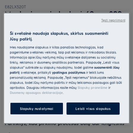
E82LX520T
Montuojama indaplovė 60 cm 800
serija „CleaningPerformance“
Tęsti nepriimant
4.9 (34)
Ši svetainė naudoja slapukus, skirtus suasmeninti
Jūsų patirtį.
Gaminio informacijos lapas
Pagrindiniai privalumai
Mes naudojame slapukus ir kitas panašias technologijas, kad
pagerintume svetainės veikimą, taip pat reklamos ir rinkodaros tikslais.
Pašalina įsisenėjusius maisto likučius. Sunaudoja vos 8,4 l vandens.
„ComfortLift®“ pakelia apatinį krepšį į viršutinio krepšio aukštį.
Informacija apie Jūsų naršymą mūsų svetainėje dalijamės su socialinių
„360Clean® Pro“ efektyviai pašalina įsisenėjusius maisto likučius.
tinklų, reklamos ir duomenų analitikos partneriais. Paspaudę „Leisti visus
slapukus“ sutinkate su slapukų naudojimu, todėl galime
suasmeninti Jūsų
patirtį
svetainėje, pritaikyti
ypatingus pasiūlymus
ir teikti Jums
personalizuotą reklamą. Paspaudę „Tęsti nepriėmus“ blokuojate nebūtinus
slapukus, todėl Jūsų naršymo patirtis ir mūsų teikiamos paslaugos gali būti
apribotos. Daugiau informacijos rasite mūsų
Slapukų pranešime
ir
Duomenų apsaugos deklaracijoje
.
Saugos instrukcijos ir saugos įspėjimai pagal ES reglamentą
2023/988 yra pateikiami vartotojo vadovo I ir II skyriuose.
Slapukų nustatymai
Leisti visus slapukus
Norėdami saugiai naudoti gaminį, perskaitykite visą
vartotojo vadovą.
Parinktys, kad pirkimo procesas būtų dar lengvesnis