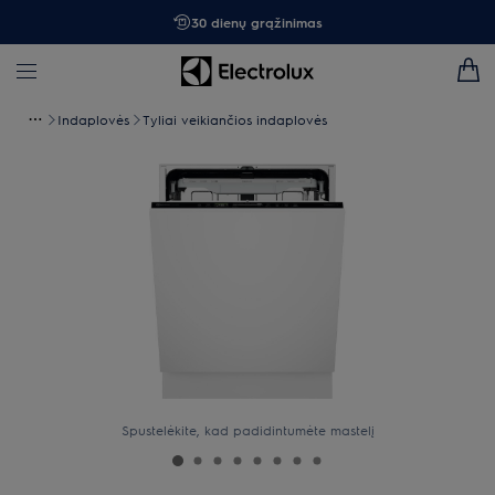
30 dienų grąžinimas
Indaplovės
Tyliai veikiančios indaplovės
Spustelėkite, kad padidintumėte mastelį