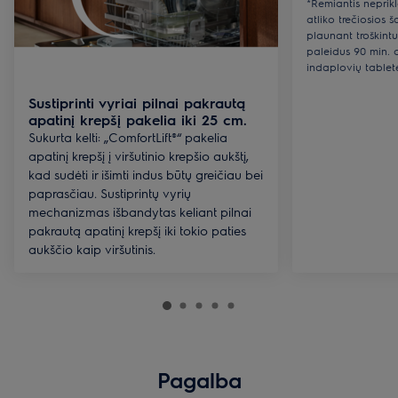
*Remiantis nepri
atliko trečiosios ša
plaunant troškintuv
paleidus 90 min. 
indaplovių tablet
Sustiprinti vyriai pilnai pakrautą
apatinį krepšį pakelia iki 25 cm.
Sukurta kelti: „ComfortLift®“ pakelia
apatinį krepšį į viršutinio krepšio aukštį,
kad sudėti ir išimti indus būtų greičiau bei
paprasčiau. Sustiprintų vyrių
mechanizmas išbandytas keliant pilnai
pakrautą apatinį krepšį iki tokio paties
aukščio kaip viršutinis.
Pagalba