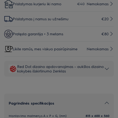
Pristatymas kurjeriu iki namo
€40
Nemokamas
Pristatymas į namus su užnešimu
€20
Pratęsta garantija + 3 metams
€80
Likite ramūs, mes viskuo pasirūpinsime
Nemokamas
Red Dot dizaino apdovanojimas – aukštos dizaino
kokybės išskirtinumo ženklas
Pagrindinės specifikacijos
Montavimo matmenys A x P x G, (mm)
815 x 600 x 560