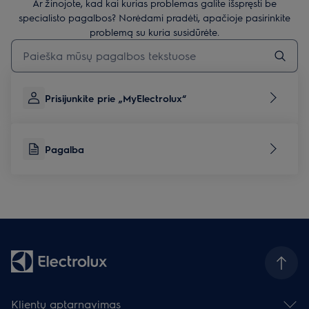
Ar žinojote, kad kai kurias problemas galite išspręsti be
specialisto pagalbos? Norėdami pradėti, apačioje pasirinkite
problemą su kuria susidūrėte.
Įveskite tekstą, jei norite ieškoti pagalbinių straipsnių
Prisijunkite prie „MyElectrolux“
Pagalba
Klientų aptarnavimas