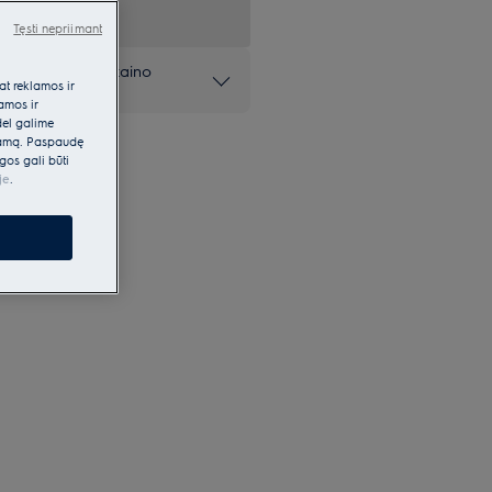
Tęsti nepriimant
as – aukštos dizaino
at reklamos ir
lamos ir
dėl galime
klamą. Paspaudę
gos gali būti
je
.