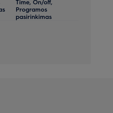
,
Time, On/off,
as
Programos
pasirinkimas