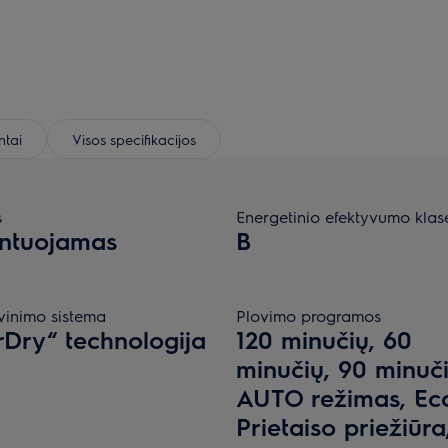
tai
Visos specifikacijos
s
Energetinio efektyvumo klas
ntuojamas
B
vinimo sistema
Plovimo programos
rDry“ technologija
120 minučių, 60
minučių, 90 minuči
AUTO režimas, Ec
Prietaiso priežiūra