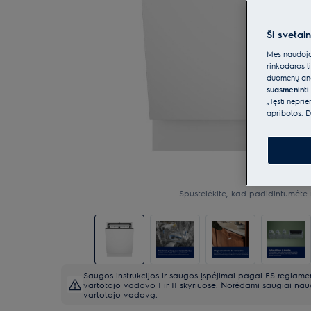
Ši svetai
Mes naudojam
rinkodaros t
duomenų anal
suasmeninti 
„Tęsti nepri
apribotos. D
Spustelėkite, kad padidintumėte 
Saugos instrukcijos ir saugos įspėjimai pagal ES reglam
vartotojo vadovo I ir II skyriuose. Norėdami saugiai naud
vartotojo vadovą.