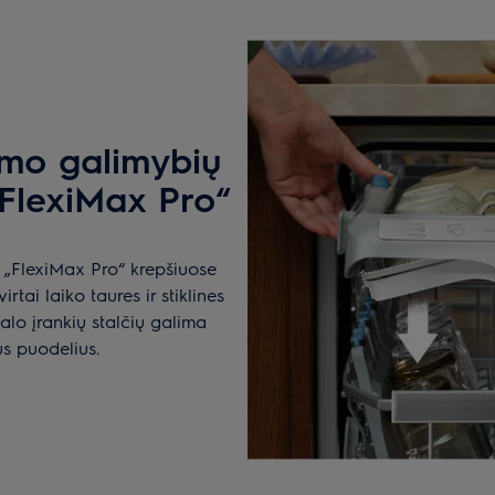
imo galimybių
„FlexiMax Pro“
e „FlexiMax Pro“ krepšiuose
tai laiko taures ir stiklines
alo įrankių stalčių galima
us puodelius.