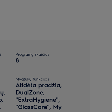
ė
Programų skaičius
8
Mygtukų funkcijos
Atidėta pradžia,
ų,
DualZone,
o,
''ExtraHygiene'',
,
''GlassCare'', My