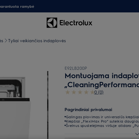
arantuota ramybė
ės
Tyliai veikiančios indaplovės
E92LB200P
Montuojama indaplov
„CleaningPerforman
0 (0)
Pagrindiniai privalumai
Galingas plovimas ir universalūs krepšiai
Krepšiai „FlexiMax Pro“ suteikia daugiau 
Švelnus spustelėjimas viršuje atidaro „P