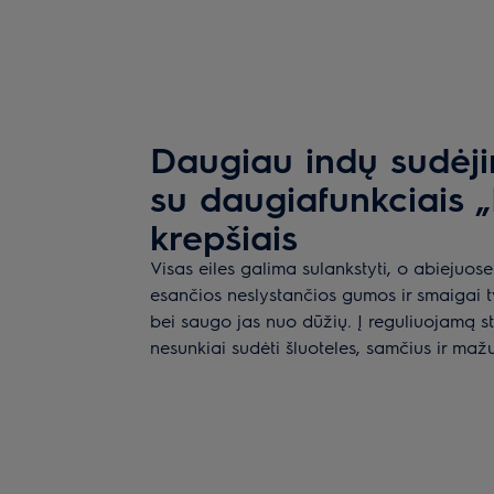
Daugiau indų sudėj
su daugiafunkciais 
krepšiais
Visas eiles galima sulankstyti, o abiejuos
esančios neslystančios gumos ir smaigai tvir
bei saugo jas nuo dūžių. Į reguliuojamą st
nesunkiai sudėti šluoteles, samčius ir maž