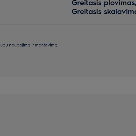
Greitasis plovimas
Greitasis skalavim
augų naudojimą ir montavimą.