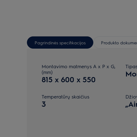
Pagrindinės specifikacijos
Produkto dokumen
Montavimo matmenys A x P x G,
Tipa
(mm)
Mo
815 x 600 x 550
Temperatūrų skaičius
Džio
3
„Ai