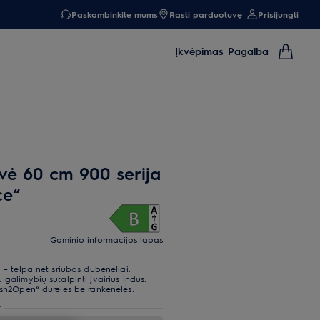
Paskambinkite mums
Rasti parduotuvę
Prisijungti
Įkvėpimas
Pagalba
ė 60 cm 900 serija
ce“
Gaminio informacijos lapas
 – telpa net sriubos dubenėliai.
galimybių sutalpinti įvairius indus.
ush2Open“ dureles be rankenėlės.