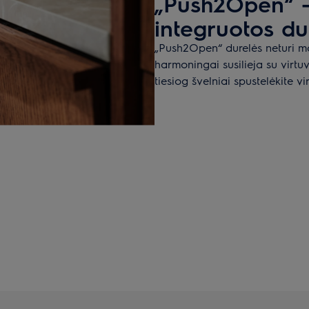
„Push2Open“ –
integruotos du
„Push2Open“ durelės neturi m
harmoningai susilieja su virtu
tiesiog švelniai spustelėkite vi