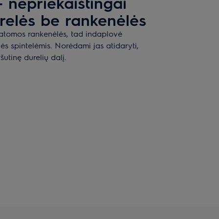
 nepriekaištingai
relės be rankenėlės
atomos rankenėlės, tad indaplovė
vės spintelėmis. Norėdami jas atidaryti,
ršutinę durelių dalį.