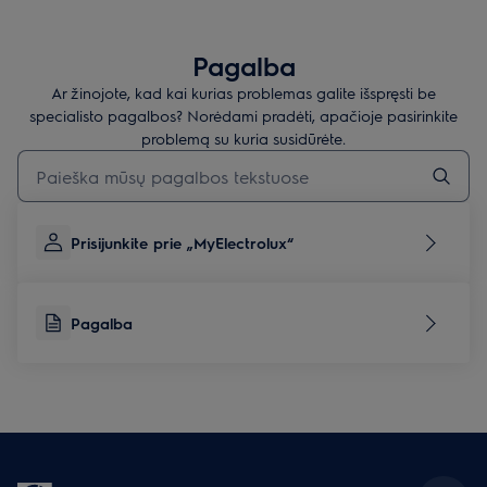
Pagalba
Ar žinojote, kad kai kurias problemas galite išspręsti be
specialisto pagalbos? Norėdami pradėti, apačioje pasirinkite
problemą su kuria susidūrėte.
Įveskite tekstą, jei norite ieškoti pagalbinių straipsnių
Prisijunkite prie „MyElectrolux“
Pagalba