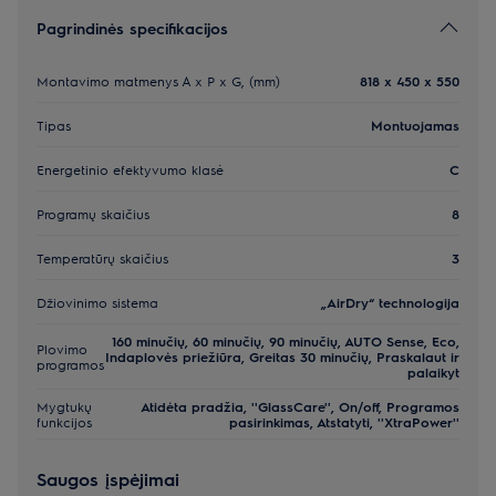
Pagrindinės specifikacijos
Montavimo matmenys A x P x G, (mm)
818 x 450 x 550
Tipas
Montuojamas
Energetinio efektyvumo klasė
C
Programų skaičius
8
Temperatūrų skaičius
3
Džiovinimo sistema
„AirDry“ technologija
160 minučių, 60 minučių, 90 minučių, AUTO Sense, Eco,
Plovimo
Indaplovės priežiūra, Greitas 30 minučių, Praskalaut ir
programos
palaikyt
Mygtukų
Atidėta pradžia, ''GlassCare'', On/off, Programos
funkcijos
pasirinkimas, Atstatyti, ''XtraPower''
Saugos įspėjimai