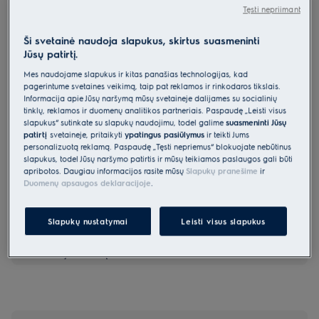
Tęsti nepriimant
EEA43400L
Montuojama indaplovė 45 cm 300
Ši svetainė naudoja slapukus, skirtus suasmeninti
serija „AirDry“
Jūsų patirtį.
0 (0)
Mes naudojame slapukus ir kitas panašias technologijas, kad
pagerintume svetainės veikimą, taip pat reklamos ir rinkodaros tikslais.
Gaminio informacijos lapas
Informacija apie Jūsų naršymą mūsų svetainėje dalijamės su socialinių
Pagrindiniai privalumai
tinklų, reklamos ir duomenų analitikos partneriais. Paspaudę „Leisti visus
slapukus“ sutinkate su slapukų naudojimu, todėl galime
suasmeninti Jūsų
AirDry funkcija padės pasiekti 3 kartus geresnius džiovinimo rezultatus
patirtį
svetainėje, pritaikyti
ypatingus pasiūlymus
ir teikti Jums
Mūsų išmanioji technologija „AirDry“ skirta nepriekaištingai išdžiovinti
personalizuotą reklamą. Paspaudę „Tęsti nepriėmus“ blokuojate nebūtinus
virtuvės reikmenis natūraliu oro srautu.
„QuickSelect“ padės sutaupyti vandens ir energijos
slapukus, todėl Jūsų naršymo patirtis ir mūsų teikiamos paslaugos gali būti
apribotos. Daugiau informacijos rasite mūsų
Slapukų pranešime
ir
Duomenų apsaugos deklaracijoje
.
Slapukų nustatymai
Leisti visus slapukus
Saugos instrukcijos ir saugos įspėjimai pagal ES reglamentą
2023/988 yra pateikiami vartotojo vadovo I ir II skyriuose.
Norėdami saugiai naudoti gaminį, perskaitykite visą
vartotojo vadovą.