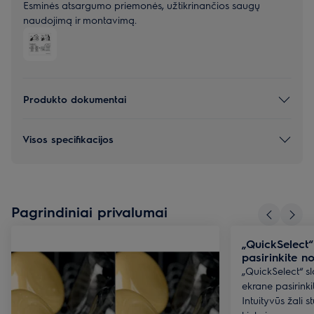
Esminės atsargumo priemonės, užtikrinančios saugų
naudojimą ir montavimą.
Produkto dokumentai
Visos specifikacijos
Pagrindiniai privalumai
„QuickSelect“
pasirinkite 
„QuickSelect“ sla
ekrane pasirinki
Intuityvūs žali s