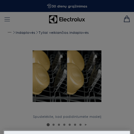
30 dienų grąžinimas
Indaplovės
Tyliai veikiančios indaplovės
Spustelėkite, kad padidintumėte mastelį