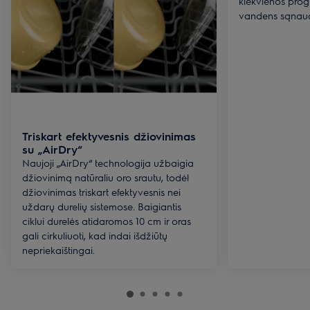
kiekvienos prog
vandens sąnau
Triskart efektyvesnis džiovinimas
su „AirDry“
Naujoji „AirDry“ technologija užbaigia
džiovinimą natūraliu oro srautu, todėl
džiovinimas triskart efektyvesnis nei
uždarų durelių sistemose. Baigiantis
ciklui durelės atidaromos 10 cm ir oras
gali cirkuliuoti, kad indai išdžiūtų
nepriekaištingai.