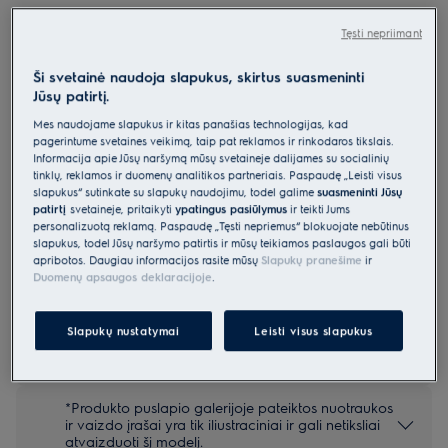
KESC2210L
Tęsti nepriimant
Montuojama indaplovė 45 cm 600
serija „SatelliteClean“
Ši svetainė naudoja slapukus, skirtus suasmeninti
Jūsų patirtį.
4.9 (459)
Mes naudojame slapukus ir kitas panašias technologijas, kad
Gaminio informacijos lapas
pagerintume svetainės veikimą, taip pat reklamos ir rinkodaros tikslais.
Pagrindiniai privalumai
Informacija apie Jūsų naršymą mūsų svetainėje dalijamės su socialinių
tinklų, reklamos ir duomenų analitikos partneriais. Paspaudę „Leisti visus
Indaplovėje „600 SatelliteClean®“ virtuvės reikmenys triskart
slapukus“ sutinkate su slapukų naudojimu, todėl galime
suasmeninti Jūsų
efektyviau apipurškiami vandeniu.
Naudojant funkciją „SatelliteClean“, vanduo ant plaunamų reikmenų
patirtį
svetainėje, pritaikyti
ypatingus pasiūlymus
ir teikti Jums
purškiamas net triskart efektyviau
personalizuotą reklamą. Paspaudę „Tęsti nepriėmus“ blokuojate nebūtinus
„QuickSelect“ padės sutaupyti vandens ir energijos
slapukus, todėl Jūsų naršymo patirtis ir mūsų teikiamos paslaugos gali būti
apribotos. Daugiau informacijos rasite mūsų
Slapukų pranešime
ir
Duomenų apsaugos deklaracijoje
.
Saugos instrukcijos ir saugos įspėjimai pagal ES reglamentą
Slapukų nustatymai
Leisti visus slapukus
2023/988 yra pateikiami vartotojo vadovo I ir II skyriuose.
Norėdami saugiai naudoti gaminį, perskaitykite visą
vartotojo vadovą.
*Produkto puslapio galerijoje pateiktos nuotraukos
ir vaizdo įrašai yra tik iliustraciniai ir gali netiksliai
atvaizduoti šį modelį.