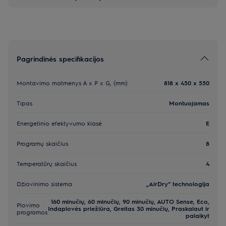
Pagrindinės specifikacijos
Montavimo matmenys A x P x G, (mm)
818 x 450 x 550
Tipas
Montuojamas
Energetinio efektyvumo klasė
E
Programų skaičius
8
Temperatūrų skaičius
4
Džiovinimo sistema
„AirDry“ technologija
160 minučių, 60 minučių, 90 minučių, AUTO Sense, Eco,
Plovimo
Indaplovės priežiūra, Greitas 30 minučių, Praskalaut ir
programos
palaikyt