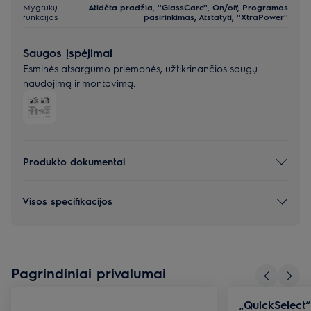
Mygtukų
Atidėta pradžia, ''GlassCare'', On/off, Programos
funkcijos
pasirinkimas, Atstatyti, ''XtraPower''
Saugos įspėjimai
Esminės atsargumo priemonės, užtikrinančios saugų
naudojimą ir montavimą.
Produkto dokumentai
Visos specifikacijos
Pagrindiniai privalumai
„QuickSelect“