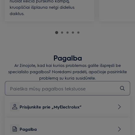
nuolat keičia purškimo kampą,
kruopščiai išplauna netgi didelius
daiktus.
Pagalba
Ar žinojote, kad kai kurias problemas galite išspręsti be
specialisto pagalbos? Norėdami pradėti, apačioje pasirinkite
problemą su kuria susidūrėte.
Įveskite tekstą, jei norite ieškoti pagalbinių straipsnių
Prisijunkite prie „MyElectrolux“
Pagalba