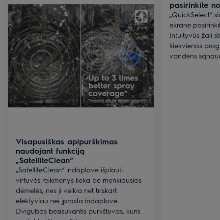
pasirinkite 
„QuickSelect“ sla
ekrane pasirinki
Intuityvūs žali s
kiekvienos prog
vandens sąnau
Visapusiškas apipurškimas
naudojant funkciją
„SatelliteClean“
„SatelliteClean“ indaplove išplauti
virtuvės reikmenys lieka be menkiausios
dėmelės, nes ji veikia net triskart
efektyviau nei įprasta indaplovė.
Dvigubas besisukantis purkštuvas, kuris