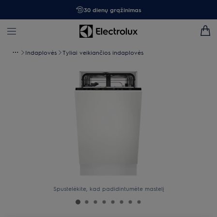
30 dienų grąžinimas
Indaplovės
Tyliai veikiančios indaplovės
Spustelėkite, kad padidintumėte mastelį