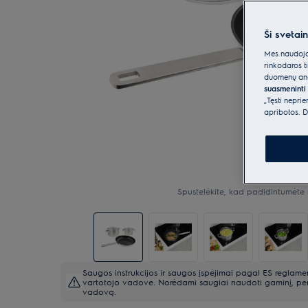
Ši svetai
Mes naudojam
rinkodaros t
duomenų anal
suasmeninti 
„Tęsti nepri
apribotos. D
Spustelėkite, kad padidintumėte 
Saugos instrukcijos ir saugos įspėjimai pagal ES reglam
vartotojo vadove. Norėdami saugiai naudoti gaminį, pers
vadovą.