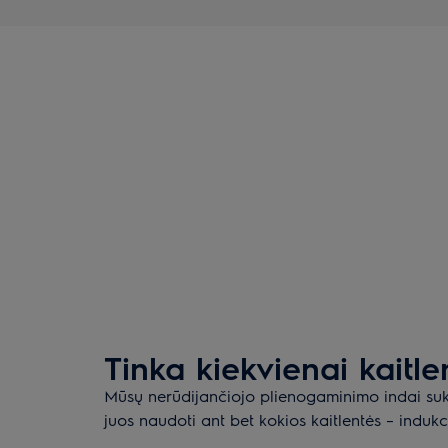
Tinka kiekvienai kaitle
Mūsų nerūdijančiojo plienogaminimo indai suk
juos naudoti ant bet kokios kaitlentės – indukci