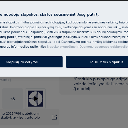
nė naudoja slapukus, skirtus suasmeninti Jūsų patirtį.
e slapukus ir kitas panašias technologijas, kad pagerintume svetainės veikimą, taip p
ikslais. Informacija apie Jūsų naršymą mūsų svetainėje dalijamės su socialinių tinklų, rek
Parinktys, kad pirkimo proc
itikos partneriais. Paspaudę „Leisti visus slapukus“ sutinkate su slapukų naudojimu, to
Jūsų patirtį
svetainėje, pritaikyti
ypatingus pasiūlymus
ir teikti Jums personalizuotą re
ėmus“ blokuojate nebūtinus slapukus, todėl Jūsų naršymo patirtis ir mūsų teikiamos paslau
Siuntos pristatymas
augiau informacijos rasite mūsų
Slapukų pranešime
ir
Duomenų apsaugos deklaracijo
Likite ramūs, mes viskuo pasirūp
Slapukų nustatymai
Leisti visus slapukus
*Produkto puslapio galerijoje
mastelį
vaizdo įrašai yra tik iliustracin
šį modelį.
+
8
entą 2023/988 pateikiami
kaitykite visą vartotojo