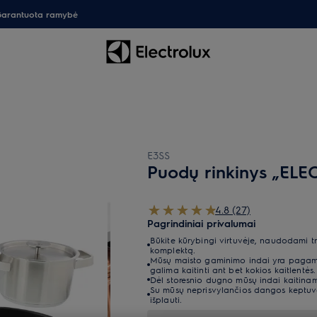
arantuota ramybė
E3SS
Puodų rinkinys „EL
4.8 (27)
Pagrindiniai privalumai
Būkite kūrybingi virtuvėje, naudodami tr
komplektą.
Mūsų maisto gaminimo indai yra pagamint
galima kaitinti ant bet kokios kaitlentės.
Dėl storesnio dugno mūsų indai kaitinam
Su mūsų neprisvylančios dangos keptuve
išplauti.