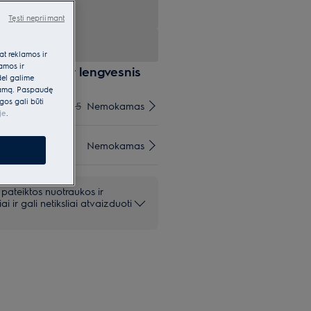
Tęsti nepriimant
at reklamos ir
lamos ir
esas būtų dar lengvesnis
dėl galime
klamą. Paspaudę
gos gali būti
€15
Nemokamas
je
.
insime
Nemokamas
 pateiktos nuotraukos ir
iai ir gali netiksliai atvaizduoti