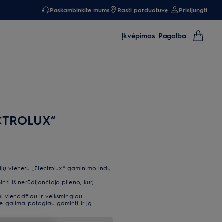
Paskambinkite mums
Rasti parduotuvę
Prisijungti
Įkvėpimas
Pagalba
ECTROLUX“
ijų vienetų „Electrolux“ gaminimo indų
i iš nerūdijančiojo plieno, kurį
i vienodžiau ir veiksmingiau.
 galima patogiau gaminti ir ją