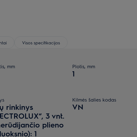
tai
Visos specifikacijos
tis, mm
Plotis, mm
1
ys
Kilmės šalies kodas
ų rinkinys
VN
ECTROLUX“, 3 vnt.
nerūdijančio plieno
sluoksnio): 1