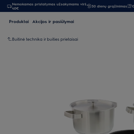
Nemokamas pristatymas užsakymams virš
30 dienų grąžinimas
G
40€
Produktai
Akcijos ir pasiūlymai
Buitinė technika ir buities prietaisai