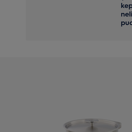
kep
nel
pu