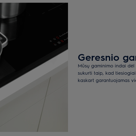
Geresnio ga
Mūsų gaminimo indai dėl st
sukurti taip, kad tiesiogia
kaskart garantuojamas vi