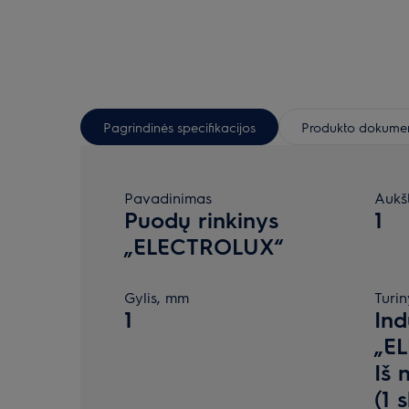
Pagrindinės specifikacijos
Produkto dokumen
Pavadinimas
Aukš
Puodų rinkinys
1
„ELECTROLUX“
Gylis, mm
Turin
1
Ind
„EL
Iš 
(1 