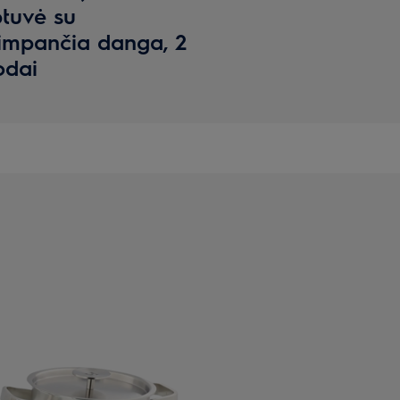
tuvė su
impančia danga, 2
odai