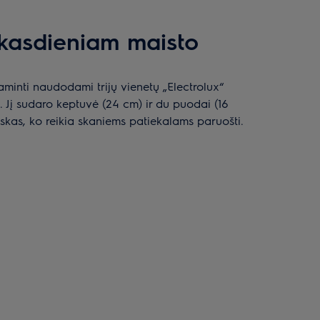
kasdieniam maisto
aminti naudodami trijų vienetų „Electrolux“
Jį sudaro keptuvė (24 cm) ir du puodai (16
iskas, ko reikia skaniems patiekalams paruošti.