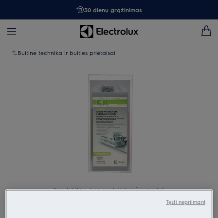
30 dienų grąžinimas
Buitinė technika ir buities prietaisai
Spustelėkite, kad padidintumėte mastelį
Tęsti nepriimant