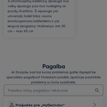
Ši įmontuojamų kaitlenčių apsauga nuo
vaikų apsaugo juos nuo nudegimų ar
puodų išvertimo. Ši apsauga yra
universali, todėl tinka visoms
įmontuojamoms kaitlentėms ir yra
lengvai įrengiama. Matmenys: min 50
cm – max 65 cm
Pagalba
Ar žinojote, kad kai kurias problemas galite išspręsti be
specialisto pagalbos? Norėdami pradėti, apačioje pasirinkite
problemą su kuria susidūrėte.
Įveskite tekstą, jei norite ieškoti pagalbinių straipsnių
Prisijunkite prie „MyElectrolux“