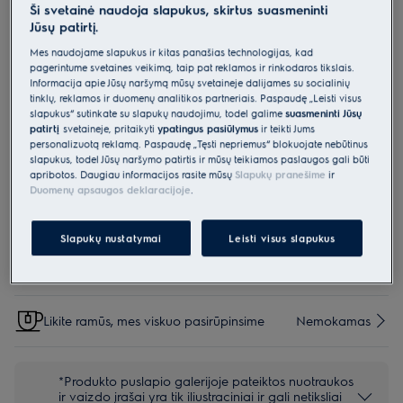
Ši svetainė naudoja slapukus, skirtus suasmeninti
E4OHPR55
Jūsų patirtį.
Apsauga nuo vaikų
Mes naudojame slapukus ir kitas panašias technologijas, kad
pagerintume svetainės veikimą, taip pat reklamos ir rinkodaros tikslais.
Informacija apie Jūsų naršymą mūsų svetainėje dalijamės su socialinių
0 (0)
tinklų, reklamos ir duomenų analitikos partneriais. Paspaudę „Leisti visus
Pagrindiniai privalumai
slapukus“ sutinkate su slapukų naudojimu, todėl galime
suasmeninti Jūsų
Universali apsauga įmontuojamoms kaitlentėms pavers jūsų virtuvę
patirtį
svetainėje, pritaikyti
ypatingus pasiūlymus
ir teikti Jums
saugia vaikams
personalizuotą reklamą. Paspaudę „Tęsti nepriėmus“ blokuojate nebūtinus
slapukus, todėl Jūsų naršymo patirtis ir mūsų teikiamos paslaugos gali būti
apribotos. Daugiau informacijos rasite mūsų
Slapukų pranešime
ir
Duomenų apsaugos deklaracijoje
.
Parinktys, kad pirkimo procesas būtų dar lengvesnis
Slapukų nustatymai
Leisti visus slapukus
Siuntos pristatymas
€15
Nemokamas
Likite ramūs, mes viskuo pasirūpinsime
Nemokamas
*Produkto puslapio galerijoje pateiktos nuotraukos
ir vaizdo įrašai yra tik iliustraciniai ir gali netiksliai