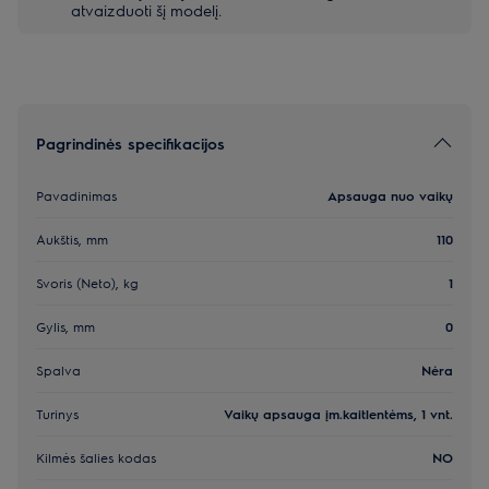
atvaizduoti šį modelį.
Pagrindinės specifikacijos
Pavadinimas
Apsauga nuo vaikų
Aukštis, mm
110
Svoris (Neto), kg
1
Gylis, mm
0
Spalva
Nėra
Turinys
Vaikų apsauga įm.kaitlentėms, 1 vnt.
Kilmės šalies kodas
NO