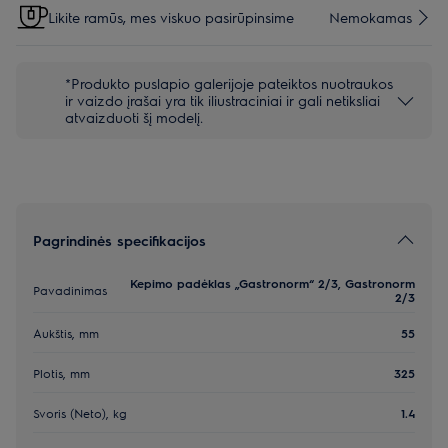
Likite ramūs, mes viskuo pasirūpinsime
Nemokamas
*Produkto puslapio galerijoje pateiktos nuotraukos
ir vaizdo įrašai yra tik iliustraciniai ir gali netiksliai
atvaizduoti šį modelį.
Pagrindinės specifikacijos
Kepimo padėklas „Gastronorm“ 2/3, Gastronorm
Pavadinimas
2/3
Aukštis, mm
55
Plotis, mm
325
Svoris (Neto), kg
1.4