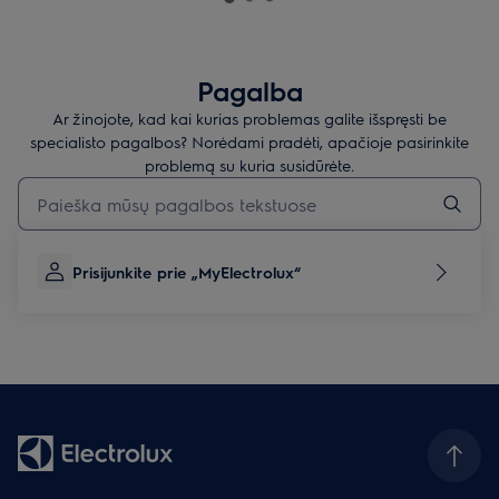
Pagalba
Ar žinojote, kad kai kurias problemas galite išspręsti be
specialisto pagalbos? Norėdami pradėti, apačioje pasirinkite
problemą su kuria susidūrėte.
Įveskite tekstą, jei norite ieškoti pagalbinių straipsnių
Prisijunkite prie „MyElectrolux“