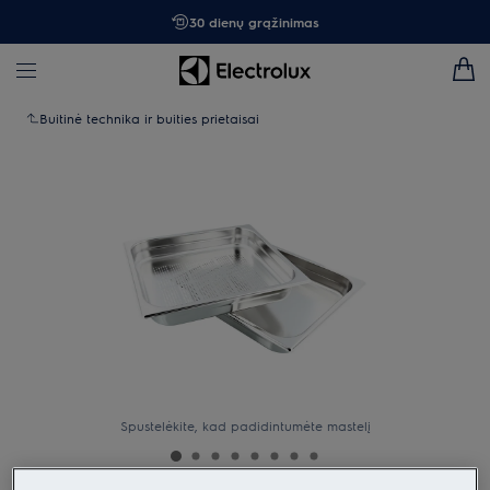
30 dienų grąžinimas
Buitinė technika ir buities prietaisai
Spustelėkite, kad padidintumėte mastelį