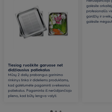
Nerūdijančiojo p
galėsite orkait
profesionalūs vi
gardžių ir sveikų
galėsite mėgaut
Tiesiog ruoškite garuose net
didžiausius patiekalus
Mūsų 2 dalių prabangus garinimo
rinkinys tinka ir dideliems produktams,
kad galėtumėte pagaminti sveikesnius
patiekalus. Pagaminta iš nerūdijančiojo
plieno, kad būtų lengva valyti.