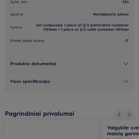
Gylis, mm
354
Spalva
Nerūdijančio plieno
Set composed: 1 piece of 2/3 perforated container
Turinys
H55mm + 1 piece of 2/3 solid container H55mm
Kilmės šalies kodas
IT
Produkto dokumentai
Visos specifikacijos
Pagrindiniai privalumai
Valgykite sv
maistą garini