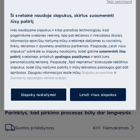
Tęsti nepriimant
E9OOGC23
Kepimo padėklas „Gastronorm“ 2/3,
Ši svetainė naudoja slapukus, skirtus suasmeninti
Jūsų patirtį.
Gastronorm 2/3
Mes naudojame slapukus ir kitas panašias technologijas, kad
0 (0)
pagerintume svetainės veikimą, taip pat reklamos ir rinkodaros tikslais.
Pagrindiniai privalumai
Informacija apie Jūsų naršymą mūsų svetainėje dalijamės su socialinių
2 dalių prabangiu garinimo rinkiniu gaminkite didelius ir mažus
tinklų, reklamos ir duomenų analitikos partneriais. Paspaudę „Leisti visus
patiekalus.
slapukus“ sutinkate su slapukų naudojimu, todėl galime
suasmeninti Jūsų
Turėdami profesionalų garinimo rinkinį galėsite maitintis sveikiau.
patirtį
svetainėje, pritaikyti
ypatingus pasiūlymus
ir teikti Jums
Aukštos kokybės nerūdijantįjį plieną galima plauti indaplovėje.
personalizuotą reklamą. Paspaudę „Tęsti nepriėmus“ blokuojate nebūtinus
slapukus, todėl Jūsų naršymo patirtis ir mūsų teikiamos paslaugos gali būti
apribotos. Daugiau informacijos rasite mūsų
Slapukų pranešime
ir
Duomenų apsaugos deklaracijoje
.
Slapukų nustatymai
Leisti visus slapukus
Saugos instrukcijos ir saugos įspėjimai pagal ES reglamentą
2023/988 pateikiami vartotojo vadove. Norėdami saugiai
naudoti gaminį, perskaitykite visą vartotojo vadovą.
Parinktys, kad pirkimo procesas būtų dar lengvesnis
Siuntos pristatymas
€15
Nemokamas