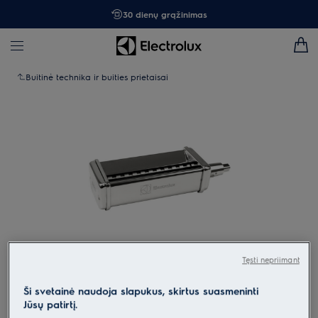
30 dienų grąžinimas
Buitinė technika ir buities prietaisai
Tęsti nepriimant
Spustelėkite, kad padidintumėte mastelį
Ši svetainė naudoja slapukus, skirtus suasmeninti
Jūsų patirtį.