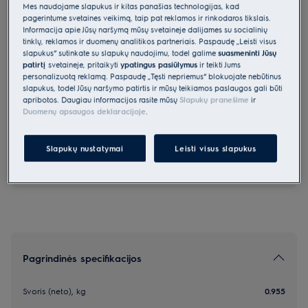
Mes naudojame slapukus ir kitas panašias technologijas, kad
ACCESSORYPTC
pagerintume svetainės veikimą, taip pat reklamos ir rinkodaros tikslais.
„Tagliatelle“ makaronų pjaustyklė
Informacija apie Jūsų naršymą mūsų svetainėje dalijamės su socialinių
tinklų, reklamos ir duomenų analitikos partneriais. Paspaudę „Leisti visus
slapukus“ sutinkate su slapukų naudojimu, todėl galime
suasmeninti Jūsų
patirtį
svetainėje, pritaikyti
ypatingus pasiūlymus
ir teikti Jums
5 (1)
personalizuotą reklamą. Paspaudę „Tęsti nepriėmus“ blokuojate nebūtinus
Pagrindiniai privalumai
slapukus, todėl Jūsų naršymo patirtis ir mūsų teikiamos paslaugos gali būti
Nepamainomas priedas visiems makaronų mėgėjams!
apribotos. Daugiau informacijos rasite mūsų
Slapukų pranešime
ir
Duomenų apsaugos deklaracijoje
.
Slapukų nustatymai
Leisti visus slapukus
*Produkto puslapio galerijoje pateiktos nuotraukos
ir vaizdo įrašai yra tik iliustraciniai ir gali netiksliai
atvaizduoti šį modelį.
Pagrindinės specifikacijos
Svoris (neto), kg
0.955