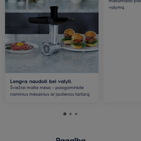
maksimaliai pale
valymą.
Lengva naudoti bei valyti.
Šviežiai malta mėsa – pasigaminkite
naminius mėsainius ar jautienos tartarą.
Pagalba