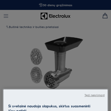
30 dienų grąžinimas
Buitinė technika ir buities prietaisai
Tęsti nepriimant
Spustelėkite, kad padidintumėte mastelį
Ši svetainė naudoja slapukus, skirtus suasmeninti
Jūsų patirtį.