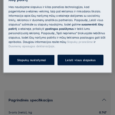
ACCESSORYMG
Mes naudojame slapukus ir kitas panašias technologijas, kad
Mėsmalė skirta virtuvės kombainui
pagerintume svetainės veikimą, taip pat reklamos ir rinkodaros tikslais.
Informacija apie Jūsų naršymą mūsų svetainėje dalijamės su socialinių
tinklų, reklamos ir duomenų analitikos partneriais. Paspaudę „Leisti visus
slapukus“ sutinkate su slapukų naudojimu, todėl galime
suasmeninti Jūsų
4.3 (3)
patirtį
svetainėje, pritaikyti
ypatingus pasiūlymus
ir teikti Jums
Pagrindiniai privalumai
personalizuotą reklamą. Paspaudę „Tęsti nepriėmus“ blokuojate nebūtinus
Šviežiai pagaminti mėsainiai arba jautienos tartarai, pagaminti
slapukus, todėl Jūsų naršymo patirtis ir mūsų teikiamos paslaugos gali būti
namuose naudojant mėsmalę.
apribotos. Daugiau informacijos rasite mūsų
Slapukų pranešime
ir
Duomenų apsaugos deklaracijoje
.
*Produkto puslapio galerijoje pateiktos nuotraukos
Slapukų nustatymai
Leisti visus slapukus
ir vaizdo įrašai yra tik iliustraciniai ir gali netiksliai
atvaizduoti šį modelį.
Pagrindinės specifikacijos
Svoris (neto), kg
0.747