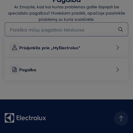
Ar žinojote, kad kai kurias problemas galite išspręsti be
specialisto pagalbos? Norėdami pradėti, apačioje pasirinkite
problemą su kuria susidūrėte.
Įveskite tekstą, jei norite ieškoti pagalbinių straipsnių
Prisijunkite prie „MyElectrolux“
Pagalba