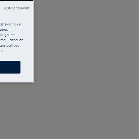
Tęsti nepriimant
at reklamos ir
lamos ir
dėl galime
klamą. Paspaudę
gos gali būti
je
.