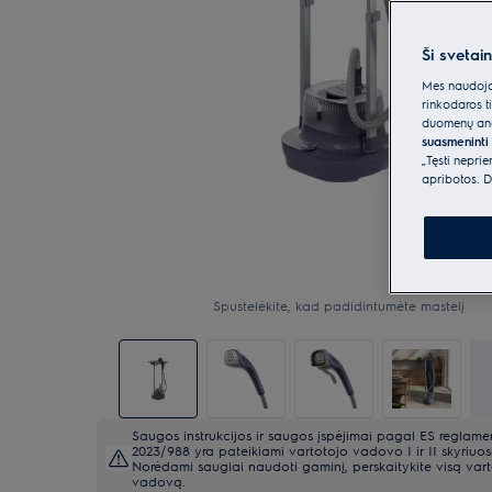
Ši svetai
Mes naudojam
rinkodaros t
duomenų anal
suasmeninti 
„Tęsti nepri
apribotos. D
Spustelėkite, kad padidintumėte mastelį
Saugos instrukcijos ir saugos įspėjimai pagal ES reglame
2023/988 yra pateikiami vartotojo vadovo I ir II skyriuos
Norėdami saugiai naudoti gaminį, perskaitykite visą var
vadovą.