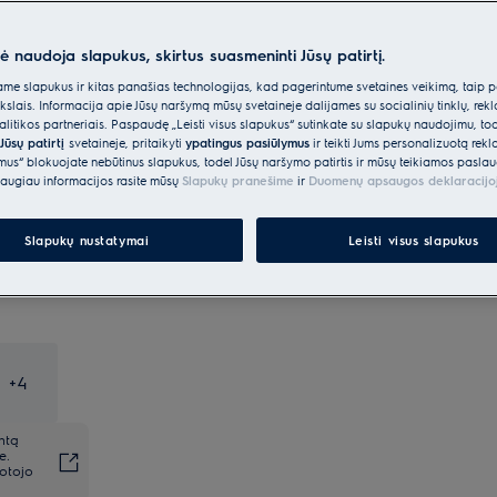
pasirūpinsime
nė naudoja slapukus, skirtus suasmeninti Jūsų patirtį.
e slapukus ir kitas panašias technologijas, kad pagerintume svetainės veikimą, taip p
ikslais. Informacija apie Jūsų naršymą mūsų svetainėje dalijamės su socialinių tinklų, rek
itikos partneriais. Paspaudę „Leisti visus slapukus“ sutinkate su slapukų naudojimu, to
Jūsų patirtį
svetainėje, pritaikyti
ypatingus pasiūlymus
ir teikti Jums personalizuotą re
ėmus“ blokuojate nebūtinus slapukus, todėl Jūsų naršymo patirtis ir mūsų teikiamos paslau
augiau informacijos rasite mūsų
Slapukų pranešime
ir
Duomenų apsaugos deklaracijo
Slapukų nustatymai
Leisti visus slapukus
+
4
ntą
e.
totojo