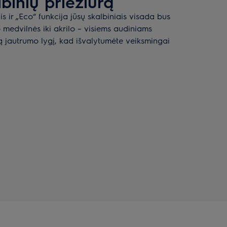
lbinių priežiūrą
s ir „Eco“ funkcija jūsų skalbiniais visada bus
 medvilnės iki akrilo – visiems audiniams
mą jautrumo lygį, kad išvalytumėte veiksmingai