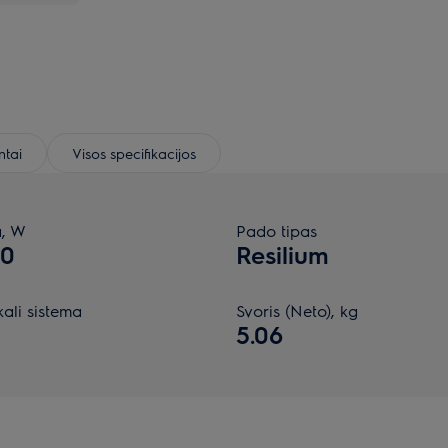
tai
Visos specifikacijos
a, W
Pado tipas
00
Resilium
kali sistema
Svoris (Neto), kg
a
5.06