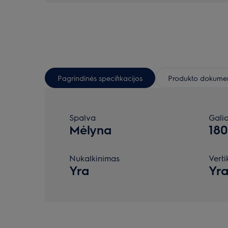
Pagrindinės specifikacijos
Produkto dokumen
Spalva
Gali
Mėlyna
18
Nukalkinimas
Verti
Yra
Yr