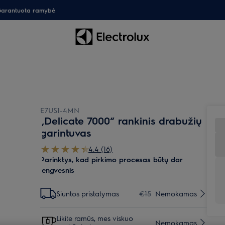
arantuota ramybė
E7US1-4MN
„Delicate 7000“ rankinis drabužių
garintuvas
4.4 (16)
Parinktys, kad pirkimo procesas būtų dar
lengvesnis
Siuntos pristatymas
€15
Nemokamas
Likite ramūs, mes viskuo
Nemokamas