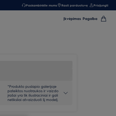
Paskambinkite mums
Rasti parduotuvę
Prisijungti
Įkvėpimas
Pagalba
*Produkto puslapio galerijoje
pateiktos nuotraukos ir vaizdo
įrašai yra tik iliustraciniai ir gali
netiksliai atvaizduoti šį modelį.