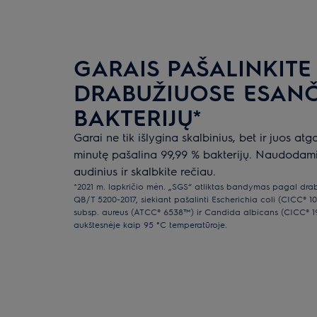
GARAIS PAŠALINKITE 
DRABUŽIUOSE ESANČ
BAKTERIJŲ*
Garai ne tik išlygina skalbinius, bet ir juos atg
minutę pašalina 99,99 % bakterijų. Naudodami
audinius ir skalbkite rečiau.
*2021 m. lapkričio mėn. „SGS“ atliktas bandymas pagal drab
QB/T 5200-2017, siekiant pašalinti Escherichia coli (CICC®
subsp. aureus (ATCC® 6538™) ir Candida albicans (CICC® 1
aukštesnėje kaip 95 °C temperatūroje.