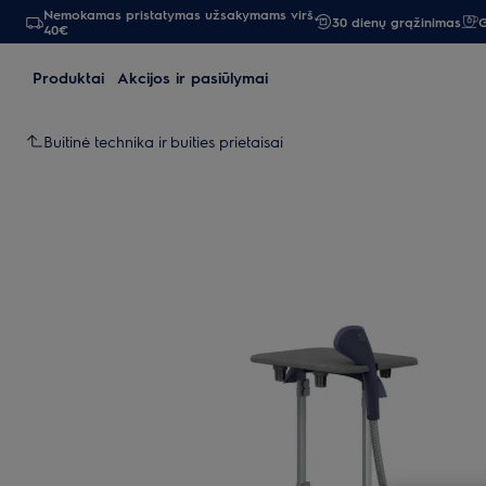
Nemokamas pristatymas užsakymams virš
30 dienų grąžinimas
G
40€
Produktai
Akcijos ir pasiūlymai
Buitinė technika ir buities prietaisai