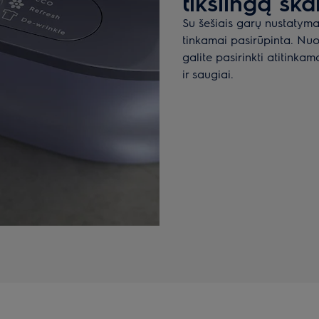
tikslingą ska
Su šešiais garų nustatymai
tinkamai pasirūpinta. Nuo
galite pasirinkti atitinka
ir saugiai.