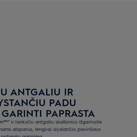
U ANTGALIU IR
YSTANČIU PADU
 GARINTI PAPRASTA
™“ ir lanksčiu antgaliu skalbinius išgarinsite
mams atsparus, lengvai slystančio paviršiaus
 optimalų garinimą.