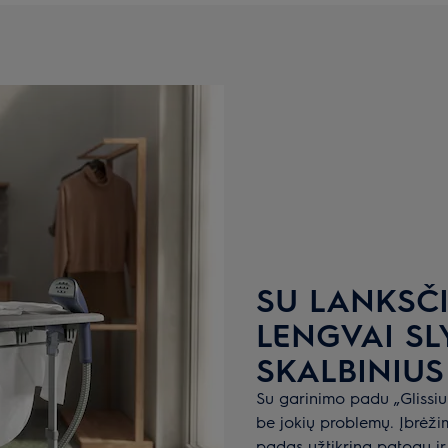
SU LANKSČI
LENGVAI SL
SKALBINIUS
Su garinimo padu „Glissium
be jokių problemų. Įbrėži
padas užtikrina patogų ir