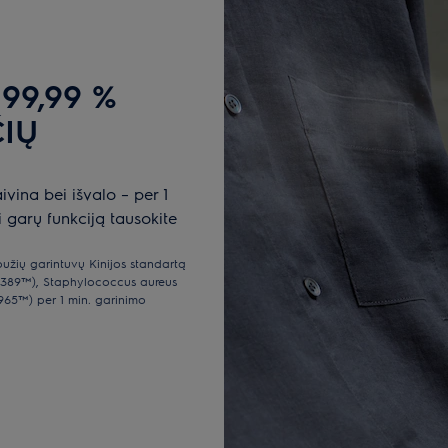
99,99 %
IŲ
aivina bei išvalo – per 1
 garų funkciją tausokite
užių garintuvų Kinijos standartą
 10389™), Staphylococcus aureus
965™) per 1 min. garinimo