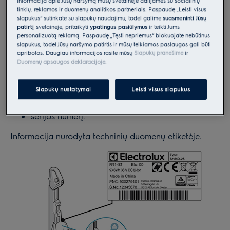
Pasitikrinkite savo prietaiso modelį, gaminio (PNC) ir
Informacija apie Jūsų naršymą mūsų svetainėje dalijamės su socialinių
tinklų, reklamos ir duomenų analitikos partneriais. Paspaudę „Leisti visus
serijos (SN) numerius. Juos rasite gaminio etiketėje, už
slapukus“ sutinkate su slapukų naudojimu, todėl galime
suasmeninti Jūsų
siurblio ciklono bloko.
patirtį
svetainėje, pritaikyti
ypatingus pasiūlymus
ir teikti Jums
personalizuotą reklamą. Paspaudę „Tęsti nepriėmus“ blokuojate nebūtinus
slapukus, todėl Jūsų naršymo patirtis ir mūsų teikiamos paslaugos gali būti
Kreipdamiesi į „Electrolux“ įgaliotąjį techninės
apribotos. Daugiau informacijos rasite mūsų
Slapukų pranešime
ir
priežiūros centrą, būkite pasiruošę pateikti šią
Duomenų apsaugos deklaracijoje
.
informaciją:
Slapukų nustatymai
Leisti visus slapukus
modelio numerį;
PNC numerį;
serijos numerį.
Informacija nurodyta techninių duomenų etiketėje.