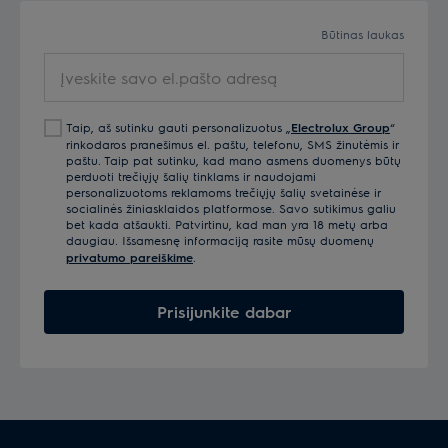
Būtinas laukas
Įveskite
savo
el.pašto
Taip, aš sutinku gauti personalizuotus „
Electrolux Group
“
adresą
rinkodaros pranešimus el. paštu, telefonu, SMS žinutėmis ir
paštu. Taip pat sutinku, kad mano asmens duomenys būtų
perduoti trečiųjų šalių tinklams ir naudojami
personalizuotoms reklamoms trečiųjų šalių svetainėse ir
socialinės žiniasklaidos platformose. Savo sutikimus galiu
bet kada atšaukti. Patvirtinu, kad man yra 18 metų arba
daugiau. Išsamesnę informaciją rasite mūsų duomenų
privatumo pareiškime
.
Prisijunkite dabar