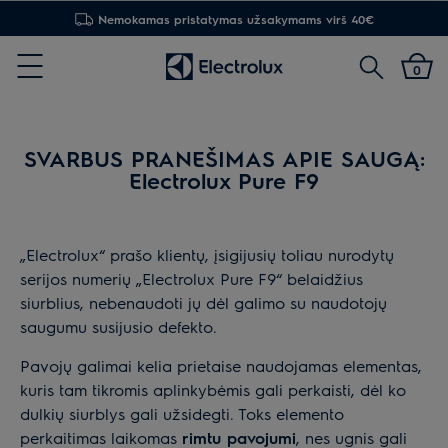
Nemokamas pristatymas užsakymams virš 40€
Paieška
0
Menu
SVARBUS PRANEŠIMAS APIE SAUGĄ:
Electrolux Pure F9
„Electrolux“ prašo klientų, įsigijusių toliau nurodytų
serijos numerių „Electrolux Pure F9“ belaidžius
siurblius, nebenaudoti jų dėl galimo su naudotojų
saugumu susijusio defekto.
Pavojų galimai kelia prietaise naudojamas elementas,
kuris tam tikromis aplinkybėmis gali perkaisti, dėl ko
dulkių siurblys gali užsidegti. Toks elemento
perkaitimas laikomas
rimtu pavojumi
, nes ugnis gali