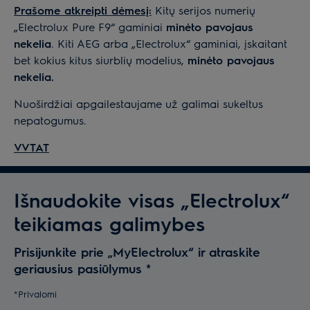
Prašome atkreipti dėmesį:
Kitų serijos numerių
„Electrolux Pure F9“ gaminiai
minėto pavojaus
nekelia
. Kiti AEG arba „Electrolux“ gaminiai, įskaitant
bet kokius kitus siurblių modelius,
minėto pavojaus
nekelia.
Nuoširdžiai apgailestaujame už galimai sukeltus
nepatogumus.
VVTAT
Išnaudokite visas „Electrolux“
teikiamas galimybes
Prisijunkite prie „MyElectrolux“ ir atraskite
geriausius pasiūlymus
*
*Privalomi