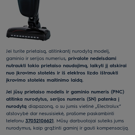
Jei turite prietaisą, atitinkantį nurodytą modelį,
gaminio ir serijos numerius,
privalote nedelsdami
nutraukti tokio prietaiso naudojimą, laikyti jį atskirai
nuo įkrovimo stotelės ir iš elektros lizdo ištraukti
įkrovimo stotelės maitinimo laidą.
Jei jūsų prietaiso modelis ir gaminio numeris (PNC)
atitinka nurodytus, serijos numeris (SN) patenka į
nurodytą
diapazoną, o su jumis vietinė „Electrolux“
atstovybė dar nesusisiekė, prašome paskambinti
telefonu
37052106621
. Mūsų darbuotojai suteiks jums
nurodymus, kaip grąžinti gaminį ir gauti kompensaciją.