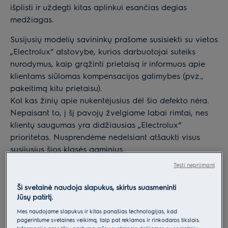
išplisti ir uždegti kitas aplinkui esančias degias
medžiagas.
Susijusių modelių savininkų prašome susisiekti su vietos
„Electrolux“ atstovybe, kurios darbuotojai suteiks
nurodymus, kaip grąžinti prietaisą ir informuos apie
klientams siūlomas kompensacijos galimybes (pvz.,
pakeitimą kitu prietaisu).
Kol kas žinių apie nukentėjusius dėl šio defekto nėra.
Nepaisant to, į šį pavojų žvelgiame labai rimtai, nes
klientų saugumas yra didžiausias „Electrolux“
prioritetas. Nusprendėme nedelsiant atšaukti visus
susijusius šios klasės gaminius.
Tęsti nepriimant
Toliau nurodome, kokie gaminiai atšaukiami:
Ši svetainė naudoja slapukus, skirtus suasmeninti
Jūsų patirtį.
Mes naudojame slapukus ir kitas panašias technologijas, kad
pagerintume svetainės veikimą, taip pat reklamos ir rinkodaros tikslais.