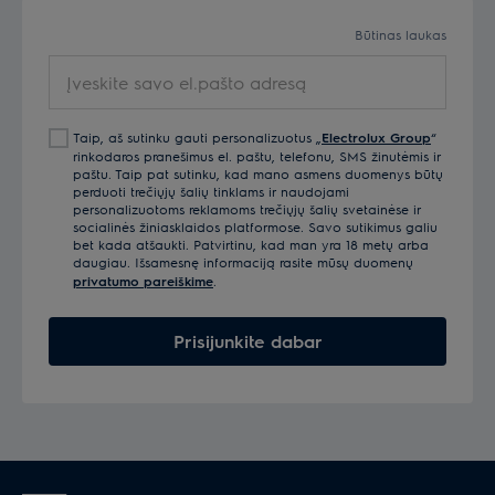
Patiekite šiltą arba kambario temperatūros.
Būtinas laukas
Įveskite
Trečias žingsnis (skrudintos pistacijos ir migdolai)
savo
Į ant vidutinės ugnies kaitinamą keptuvę suberkite
el.pašto
Taip, aš sutinku gauti personalizuotus „
Electrolux Group
“
smulkintus riešutus ir kaitinkite juos apie 7 minutes.
adresą
rinkodaros pranešimus el. paštu, telefonu, SMS žinutėmis ir
Pastoviai maišykite, kad riešutai apskrustų tolygiai.
paštu. Taip pat sutinku, kad mano asmens duomenys būtų
perduoti trečiųjų šalių tinklams ir naudojami
personalizuotoms reklamoms trečiųjų šalių svetainėse ir
Apliekite blynelius uogiene ir apibarstykite skrudintais
socialinės žiniasklaidos platformose. Savo sutikimus galiu
riešutais.
bet kada atšaukti. Patvirtinu, kad man yra 18 metų arba
daugiau. Išsamesnę informaciją rasite mūsų duomenų
privatumo pareiškime
.
Prisijunkite dabar