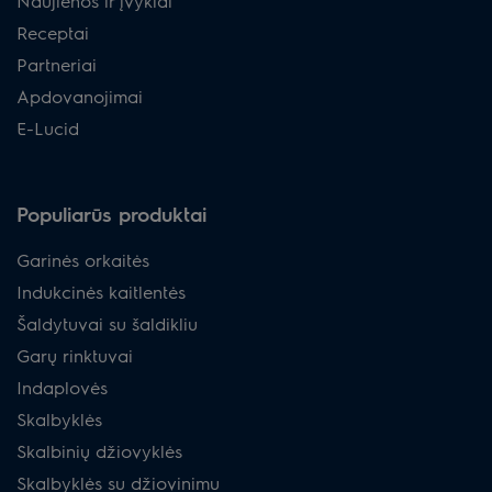
Naujienos ir įvykiai
Receptai
Partneriai
Apdovanojimai
E-Lucid
Populiarūs produktai
Garinės orkaitės
Indukcinės kaitlentės
Šaldytuvai su šaldikliu
Garų rinktuvai
Indaplovės
Skalbyklės
Skalbinių džiovyklės
Skalbyklės su džiovinimu