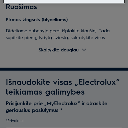
Ruošimas
Pirmas žingsnis (blyneliams)
Dideliame dubenyje gerai išplakite kiaušinį. Tada
supilkite pieną, lydytą sviestą, sukratykite visus
sausuosius ingredientus ir viską gerai sumaišykite.
Skaitykite daugiau
Ištepkite keptuvę sviestu ir įkaitinkite.
Įpilkite šiek tiek tešlos (apie ketvirtadalį puodelio) į
keptuvę ir paskleiskite po visą paviršių. Kai pasirodys
ir pradės sprogti pirmieji burbuliukai, blynelį apverskite
Išnaudokite visas „Electrolux“
ir kepkite toliau.
teikiamas galimybes
Antras žingsnis (uogienei)
Prisijunkite prie „MyElectrolux“ ir atraskite
Suberkite uogas į keptuvę. Tada įberkite rudojo
geriausius pasiūlymus
*
cukraus ir citrinų sulčių, kol cukrus ištirps. Švelniai
maišykite, iki kol uogos įšils ir pasklis sultys, apie 2–3
*Privalomi
minutes.