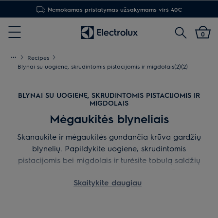
Nemokamas pristatymas užsakymams virš 40€
Paieška
0
Menu
Recipes
Blynai su uogiene, skrudintomis pistacijomis ir migdolais(2)(2)
BLYNAI SU UOGIENE, SKRUDINTOMIS PISTACIJOMIS IR
MIGDOLAIS
Mėgaukitės blyneliais
Skanaukite ir mėgaukitės gundančia krūva gardžių
blynelių. Papildykite uogiene, skrudintomis
pistacijomis bei migdolais ir turėsite tobulą saldžių
ir pikantiškų skonių derinį. Nuostabus būdas
Skaitykite daugiau
užbaigti vakarienę ar pradėti naują dieną.