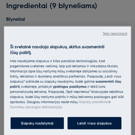
Ingredientai (9 blyneliams)
Blyneliai
1 kiaušinis, 3 1 ⁄4 puodeliai pieno, 2 šaukštai lydyto
Tęsti nepriimant
sviesto, 1 puodelis miltų, 1 šaukštas cukraus, 1 šaukštas
kepimo miltelių, 1⁄2 arbatinio šaukštelio druskos
Ši svetainė naudoja slapukus, skirtus suasmeninti
Jūsų patirtį.
Uogienė
Mes naudojame slapukus ir kitas panašias technologijas, kad
pagerintume svetainės veikimą, taip pat reklamos ir rinkodaros tikslais.
1/4 puodelio suspausto rudojo cukraus, 2 šaukštai
Informacija apie Jūsų naršymą mūsų svetainėje dalijamės su socialinių
šviežių citrinų sulčių, 3 puodeliai (apie 350g.) įvairių
tinklų, reklamos ir duomenų analitikos partneriais. Paspaudę „Leisti visus
slapukus“ sutinkate su slapukų naudojimu, todėl galime
suasmeninti Jūsų
mėgstamų uogų.
patirtį
svetainėje, pritaikyti
ypatingus pasiūlymus
ir teikti Jums
personalizuotą reklamą. Paspaudę „Tęsti nepriėmus“ blokuojate nebūtinus
Skrudintos pistacijos ir migdolai
slapukus, todėl Jūsų naršymo patirtis ir mūsų teikiamos paslaugos gali būti
apribotos. Daugiau informacijos rasite mūsų
Slapukų pranešime
ir
1 puodelis smulkintų pistacijų ir migdolų
Duomenų apsaugos deklaracijoje
.
Slapukų nustatymai
Leisti visus slapukus