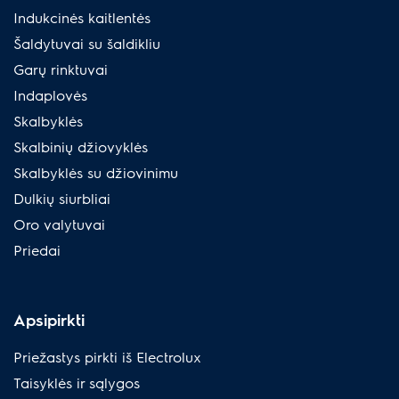
Indukcinės kaitlentės
Šaldytuvai su šaldikliu
Garų rinktuvai
Indaplovės
Skalbyklės
Skalbinių džiovyklės
Skalbyklės su džiovinimu
Dulkių siurbliai
Oro valytuvai
Priedai
Apsipirkti
Priežastys pirkti iš Electrolux
Taisyklės ir sąlygos