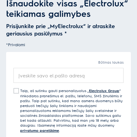
Išnaudokite visas „Electrolux“
teikiamas galimybes
Prisijunkite prie „MyElectrolux“ ir atraskite
geriausius pasiūlymus
*
*Privalomi
Būtinas laukas
Įveskite savo el.pašto adresą
Taip, aš sutinku gauti personalizuotus „
Electrolux Group
“
rinkodaros pranešimus el. paštu, telefonu, SMS žinutėmis ir
paštu. Taip pat sutinku, kad mano asmens duomenys būtų
perduoti trečiųjų šalių tinklams ir naudojami
personalizuotoms reklamoms trečiųjų šalių svetainėse ir
socialinės žiniasklaidos platformose. Savo sutikimus galiu
bet kada atšaukti. Patvirtinu, kad man yra 18 metų arba
daugiau. Išsamesnę informaciją rasite mūsų duomenų
privatumo pareiškime
.