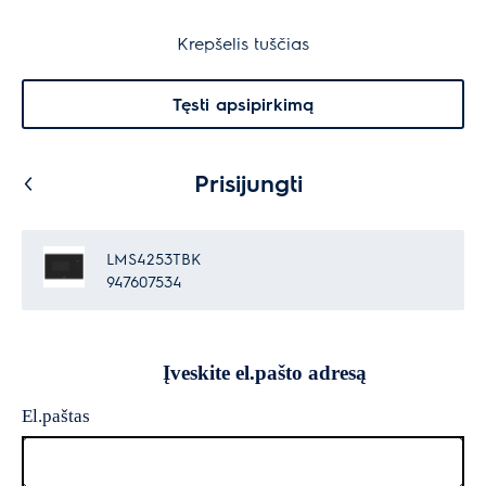
30 dienų grąžinimas
Krepšelis
Krepšelis tuščias
Paieška
0
Menu
Tęsti apsipirkimą
Prisijungti
LMS4253TBK
947607534
Įveskite el.pašto adresą
El.paštas