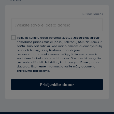
Būtinas laukas
Įveskite
savo
el.pašto
Taip, aš sutinku gauti personalizuotus „
Electrolux Group
“
adresą
rinkodaros pranešimus el. paštu, telefonu, SMS žinutėmis ir
paštu. Taip pat sutinku, kad mano asmens duomenys būtų
perduoti trečiųjų šalių tinklams ir naudojami
personalizuotoms reklamoms trečiųjų šalių svetainėse ir
socialinės žiniasklaidos platformose. Savo sutikimus galiu
bet kada atšaukti. Patvirtinu, kad man yra 18 metų arba
daugiau. Išsamesnę informaciją rasite mūsų duomenų
privatumo pareiškime
.
Prisijunkite dabar