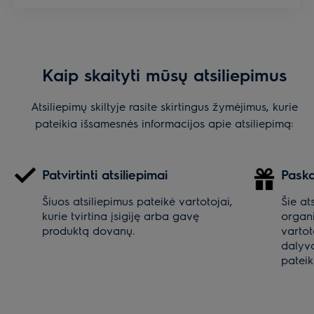
Kaip skaityti mūsų atsiliepimus
Atsiliepimų skiltyje rasite skirtingus žymėjimus, kurie
pateikia išsamesnės informacijos apie atsiliepimą:
Patvirtinti atsiliepimai
Paska
Šiuos atsiliepimus pateikė vartotojai,
Šie at
kurie tvirtina įsigiję arba gavę
organ
produktą dovanų.
varto
dalyv
pateik