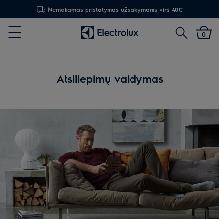
Nemokamas pristatymas užsakymams virš 40€
Paieška
0
Menu
Atsiliepimų valdymas