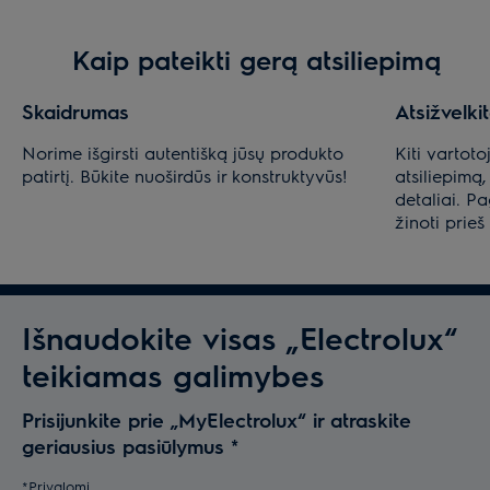
Kaip pateikti gerą atsiliepimą
Skaidrumas
Atsižvelkit
Norime išgirsti autentišką jūsų produkto
Kiti vartoto
patirtį. Būkite nuoširdūs ir konstruktyvūs!
atsiliepimą,
detaliai. P
žinoti prieš
Išnaudokite visas „Electrolux“
teikiamas galimybes
Prisijunkite prie „MyElectrolux“ ir atraskite
geriausius pasiūlymus
*
*Privalomi