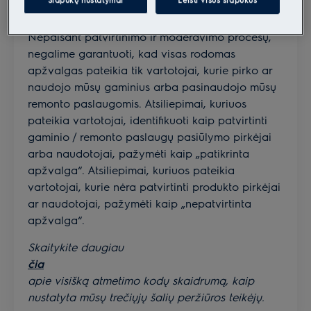
atitinka peržiūros gaires.
Nepaisant patvirtinimo ir moderavimo procesų,
negalime garantuoti, kad visas rodomas
apžvalgas pateikia tik vartotojai, kurie pirko ar
naudojo mūsų gaminius arba pasinaudojo mūsų
remonto paslaugomis. Atsiliepimai, kuriuos
pateikia vartotojai, identifikuoti kaip patvirtinti
gaminio / remonto paslaugų pasiūlymo pirkėjai
arba naudotojai, pažymėti kaip „patikrinta
apžvalga“. Atsiliepimai, kuriuos pateikia
vartotojai, kurie nėra patvirtinti produkto pirkėjai
ar naudotojai, pažymėti kaip „nepatvirtinta
apžvalga“.
Skaitykite daugiau
čia
apie visišką atmetimo kodų skaidrumą, kaip
nustatyta mūsų trečiųjų šalių peržiūros teikėjų.