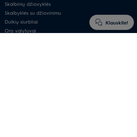
Skalbinių džiovyklės
Skalbyklės su džiovinimu
Dulkių siurbliai
Klauskite!
Oro valytuvai
Priedai
Apsipirkti
Priežastys pirkti iš Electrolux
Taisyklės ir sąlygos
DUK perkant tiesiai iš Electrolux.lt
Patarimai renkantis prietaisą
Akcijos ir išpardavimai