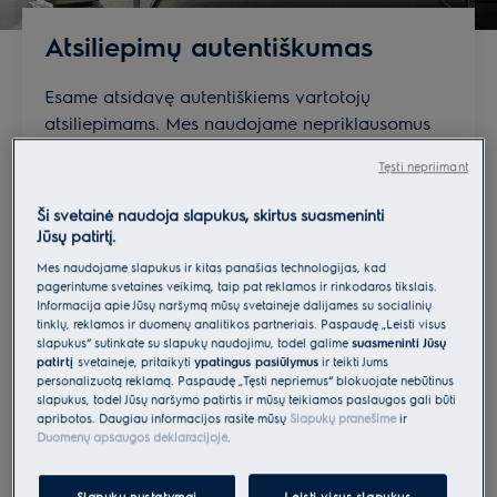
Atsiliepimų autentiškumas
Esame atsidavę autentiškiems vartotojų
atsiliepimams. Mes naudojame nepriklausomus
trečiųjų šalių atsiliepimų teikėjus, kad
Tęsti nepriimant
patvirtintume ir prižiūrėtume kiekvieną peržiūrą,
kad būtų išvengta apgaulingo, netinkamo ar
Ši svetainė naudoja slapukus, skirtus suasmeninti
nesusijusio turinio rodymo. Norėdami suprasti šį
Jūsų patirtį.
procesą, perskaitykite
Mes naudojame slapukus ir kitas panašias technologijas, kad
atsiliepimų pateikimo gaires
pagerintume svetainės veikimą, taip pat reklamos ir rinkodaros tikslais.
Informacija apie Jūsų naršymą mūsų svetainėje dalijamės su socialinių
.
tinklų, reklamos ir duomenų analitikos partneriais. Paspaudę „Leisti visus
slapukus“ sutinkate su slapukų naudojimu, todėl galime
suasmeninti Jūsų
Neatrenkame turinio. Bus rodomas bet koks
patirtį
svetainėje, pritaikyti
ypatingus pasiūlymus
ir teikti Jums
mūsų peržiūros gaires atitinkantis turinys
personalizuotą reklamą. Paspaudę „Tęsti nepriėmus“ blokuojate nebūtinus
slapukus, todėl Jūsų naršymo patirtis ir mūsų teikiamos paslaugos gali būti
(įskaitant neigiamus atsiliepimus /
apribotos. Daugiau informacijos rasite mūsų
Slapukų pranešime
ir
įvertinimus žemomis žvaigždutėmis).
Duomenų apsaugos deklaracijoje
.
Nešaliname neigiamo / žemomis
žvaigždutėmis įvertinto turinio, jei jis
Slapukų nustatymai
Leisti visus slapukus