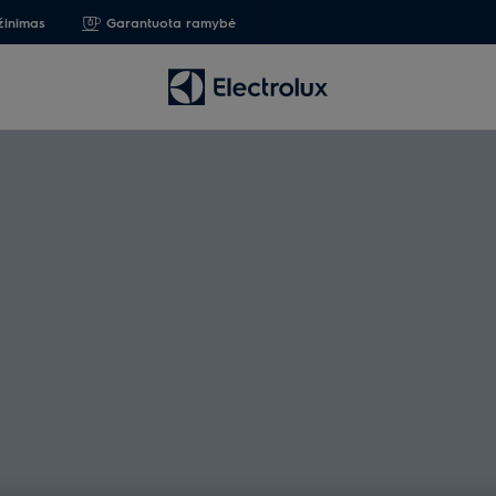
žinimas
Garantuota ramybė