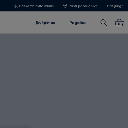
Paskambinkite mums
Rasti parduotuvę
Prisijungti
Paieška
Įkvėpimas
Pagalba
0