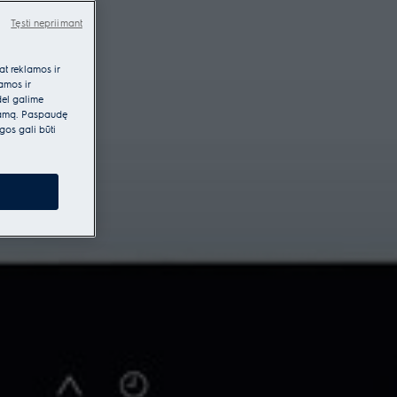
Tęsti nepriimant
at reklamos ir
lamos ir
dėl galime
klamą. Paspaudę
gos gali būti