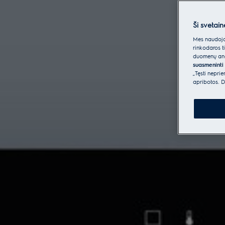
Ši svetain
Mes naudojam
rinkodaros t
duomenų anal
suasmeninti 
„Tęsti nepri
apribotos. D