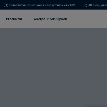
Nemokamas pristatymas užsakymams virš 40€
30 dienų grą
Produktai
Akcijos ir pasiūlymai