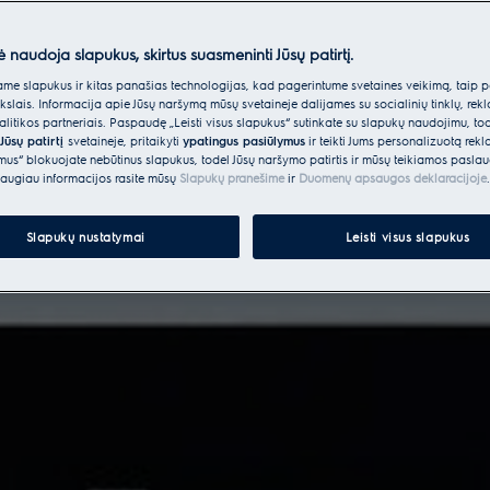
ė naudoja slapukus, skirtus suasmeninti Jūsų patirtį.
e slapukus ir kitas panašias technologijas, kad pagerintume svetainės veikimą, taip p
ikslais. Informacija apie Jūsų naršymą mūsų svetainėje dalijamės su socialinių tinklų, rek
itikos partneriais. Paspaudę „Leisti visus slapukus“ sutinkate su slapukų naudojimu, to
Jūsų patirtį
svetainėje, pritaikyti
ypatingus pasiūlymus
ir teikti Jums personalizuotą re
ėmus“ blokuojate nebūtinus slapukus, todėl Jūsų naršymo patirtis ir mūsų teikiamos paslau
augiau informacijos rasite mūsų
Slapukų pranešime
ir
Duomenų apsaugos deklaracijoje
.
Slapukų nustatymai
Leisti visus slapukus