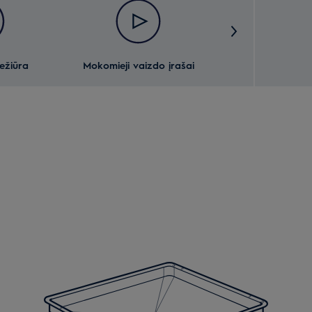
iežiūra
Mokomieji vaizdo įrašai
Funkcijo