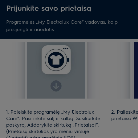
Prijunkite savo prietaisą
Programėlės „My Electrolux Care“ vadovas, kaip
prisijungti ir naudotis
1. Paleiskite programėlę „My Electrolux
2. Palieskit
Care“. Pasirinkite šalį ir kalbą. Susikurkite
prietaiso Wi
paskyrą. Atidarykite skirtuką „Prietaisai“.
(Prietaisų skirtukas yra meniu viršuje
(Android) arba apačioje (iOS).