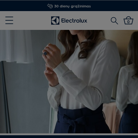
30 dienų grąžinimas
Paieška
0
Menu