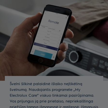
Švelni šilkinė palaidinė išlaiko neįtikėtiną
švelnumą. Naudojantis programėle „My
Electrolux Care” viskuo tinkamai pasirūpinama.
Vos prijungus ją prie prietaiso, nepriekaištinga
priežiūra tampa išmanesnė ir greitesnė. Išmanusis