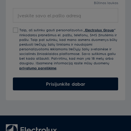
Būtinas laukas
Įveskite
savo
el.pašto
Taip, aš sutinku gauti personalizuotus „
Electrolux Group
“
adresą
rinkodaros pranešimus el. paštu, telefonu, SMS žinutėmis ir
paštu. Taip pat sutinku, kad mano asmens duomenys būtų
perduoti trečiųjų šalių tinklams ir naudojami
personalizuotoms reklamoms trečiųjų šalių svetainėse ir
socialinės žiniasklaidos platformose. Savo sutikimus galiu
bet kada atšaukti. Patvirtinu, kad man yra 18 metų arba
daugiau. Išsamesnę informaciją rasite mūsų duomenų
privatumo pareiškime
.
Prisijunkite dabar