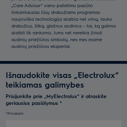
„Care Advisor“ vienu palietimu pasiūlo
tinkamiausias Jūsų drabužiams programas:
naujoviška technologija skalbia net vilną, lauko
drabužius, šilką, gležnus audinius – tai, ką galima
skalbti tik rankomis. Jums net nereikia žinoti
audinių priežiūros simbolių, nes mes esame
audinių priežiūros ekspertai.
Išnaudokite visas „Electrolux“
teikiamas galimybes
Prisijunkite prie „MyElectrolux“ ir atraskite
geriausius pasiūlymus
*
*Privalomi