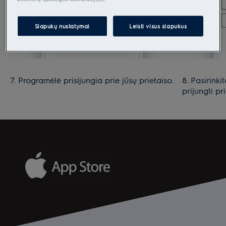
Slapukų nustatymai
Leisti visus slapukus
7. Programėlė prisijungia prie jūsų prietaiso.
8. Pasirinkit
prijungti pr