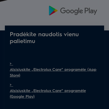
Pradėkite naudotis vienu
palietimu
>
Atsisiųskite „Electrolux Care“ programėlę
(App
Store)
>
Atsisiųskite „Electrolux Care“ programėlę
(Google Play)