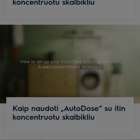
koncentruotu skalbikliu
Kaip naudoti „AutoDose“ su itin
koncentruotu skalbikliu