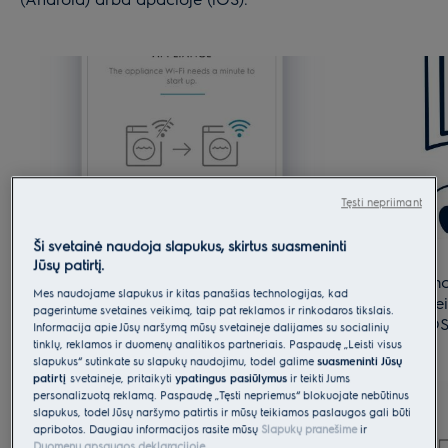
Tęsti nepriimant
Ši svetainė naudoja slapukus, skirtus suasmeninti
Jūsų patirtį.
5. Įjunkite prietaiso WiFi. Norėdami įjungti
Prisijungim
Mes naudojame slapukus ir kitas panašias technologijas, kad
prietaiso WiFi: žiūrėkite vartotojo vadovo
tam tikri ve
pagerintume svetainės veikimą, taip pat reklamos ir rinkodaros tikslais.
skyrių „Prisijungimas prie WiFi“.
Android OS
Informacija apie Jūsų naršymą mūsų svetainėje dalijamės su socialinių
tinklų, reklamos ir duomenų analitikos partneriais. Paspaudę „Leisti visus
slapukus“ sutinkate su slapukų naudojimu, todėl galime
suasmeninti Jūsų
patirtį
svetainėje, pritaikyti
ypatingus pasiūlymus
ir teikti Jums
personalizuotą reklamą. Paspaudę „Tęsti nepriėmus“ blokuojate nebūtinus
slapukus, todėl Jūsų naršymo patirtis ir mūsų teikiamos paslaugos gali būti
apribotos. Daugiau informacijos rasite mūsų
Slapukų pranešime
ir
Duomenų apsaugos deklaracijoje
.