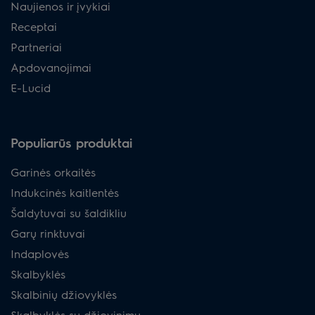
Naujienos ir įvykiai
Receptai
Partneriai
Apdovanojimai
E-Lucid
Populiarūs produktai
Garinės orkaitės
Indukcinės kaitlentės
Šaldytuvai su šaldikliu
Garų rinktuvai
Indaplovės
Skalbyklės
Skalbinių džiovyklės
Skalbyklės su džiovinimu