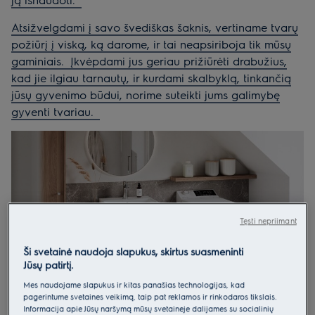
Atsižvelgdami į savo švediškas šaknis, vertiname tvarų
požiūrį į viską, ką darome, ir tai neapsiriboja tik mūsų
gaminiais.
Įkvėpdami jus geriau prižiūrėti drabužius,
kad jie ilgiau tarnautų, ir kurdami skalbyklą, tinkančią
jūsų gyvenimo būdui, norime suteikti jums galimybę
gyventi tvariau.
Tęsti nepriimant
Ši svetainė naudoja slapukus, skirtus suasmeninti
Jūsų patirtį.
Mes naudojame slapukus ir kitas panašias technologijas, kad
pagerintume svetainės veikimą, taip pat reklamos ir rinkodaros tikslais.
Informacija apie Jūsų naršymą mūsų svetainėje dalijamės su socialinių