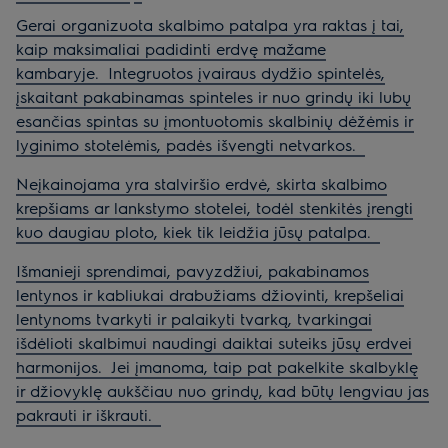
Gerai organizuota skalbimo patalpa yra raktas į tai,
kaip maksimaliai padidinti erdvę mažame
kambaryje.
Integruotos įvairaus dydžio spintelės,
įskaitant pakabinamas spinteles ir nuo grindų iki lubų
esančias spintas su įmontuotomis skalbinių dėžėmis ir
lyginimo stotelėmis, padės išvengti netvarkos.
Neįkainojama yra stalviršio erdvė, skirta skalbimo
krepšiams ar lankstymo stotelei, todėl stenkitės įrengti
kuo daugiau ploto, kiek tik leidžia jūsų patalpa.
Išmanieji sprendimai, pavyzdžiui, pakabinamos
lentynos ir kabliukai drabužiams džiovinti, krepšeliai
lentynoms tvarkyti ir palaikyti tvarką, tvarkingai
išdėlioti skalbimui naudingi daiktai suteiks jūsų erdvei
harmonijos.
Jei įmanoma, taip pat pakelkite skalbyklę
ir džiovyklę aukščiau nuo grindų, kad būtų lengviau jas
pakrauti ir iškrauti.