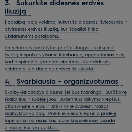
3.
Sukurkite didesnės erdvės
iliuziją
Į patalpą įdėję veidrodį sukursite didesnės, šviesesnės ir
atviresnės erdvės iliuziją, kuri idealiai tinka
uždaresnėms patalpoms.
Jei veidrodis pastatytas priešais langą, jis atspindi
šviesą ir spalvas visame kambaryje, apgaudamas akis,
kad atspindžiai yra didesnio tūrio.
Kuo didesnis
veidrodis, tuo daugiau erdvės jis sukuria.
4.
Svarbiausia - organizuotumas
Skalbykla atrodys didesnė, jei bus tvarkinga.
Surūšiavę
skalbinius ir sudėję juos į suderintus laikymo krepšius,
atlaisvinsite vietos ir užtikrinsite švaresnį mažos
skalbyklos vaizdą.
Prie kiekvieno krepšelio pridėję
lapelius su užrašais kas tuose krepšeliuose, visada
žinosite, kur yra daiktai.