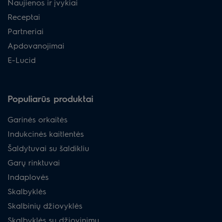
Naujienos ir įvykiai
Receptai
Partneriai
Apdovanojimai
E-Lucid
Populiarūs produktai
Garinės orkaitės
Indukcinės kaitlentės
Šaldytuvai su šaldikliu
Garų rinktuvai
Indaplovės
Skalbyklės
Skalbinių džiovyklės
Skalbyklės su džiovinimu