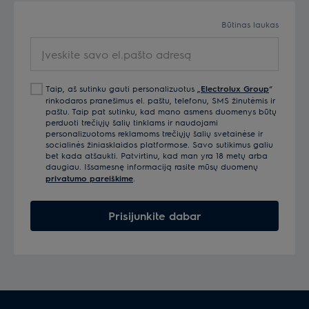
Būtinas laukas
Įveskite
savo
el.pašto
Taip, aš sutinku gauti personalizuotus „
Electrolux Group
“
adresą
rinkodaros pranešimus el. paštu, telefonu, SMS žinutėmis ir
paštu. Taip pat sutinku, kad mano asmens duomenys būtų
perduoti trečiųjų šalių tinklams ir naudojami
personalizuotoms reklamoms trečiųjų šalių svetainėse ir
socialinės žiniasklaidos platformose. Savo sutikimus galiu
bet kada atšaukti. Patvirtinu, kad man yra 18 metų arba
daugiau. Išsamesnę informaciją rasite mūsų duomenų
privatumo pareiškime
.
Prisijunkite dabar