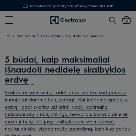
30 dienų grąžinimas
Paieška
0
Menu
Straipsniai
Išnaudokite vietą skirtą skalbiniams
5 būdai, kaip maksimaliai
išnaudoti nedidelę skalbyklos
erdvę
Skalbti tenka visiems, todėl labai svarbu, kad patalpa
kurioje tai darome būtų patogi.
Kai kalbama apie jūsų
erdvę, labai svarbu užtikrinti, kad ji optimaliai
funkcionuotų ir būtų stilinga, nesvarbu, kokia didelė ar
maža ji būtų.
Jei jūsų skalbyklos erdvė mažesnė,
nesijaudinkite, visada rasite sprendimą, kaip kuo geriau
ją išnaudoti.