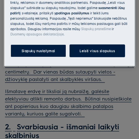
Pateikiame penkias idėjas mažai skalbimo erdvei.
tinklų, reklamos ir duomenų analitikos partneriais. Paspaudę „Leisti visus
slapukus“ sutinkate su slapukų naudojimu, todėl galime
suasmeninti Jūsų
1.
Sukurkite aiškią skalbimo erdvės
patirtį
svetainėje, pritaikyti
ypatingus pasiūlymus
ir teikti Jums
personalizuotą reklamą. Paspaudę „Tęsti nepriėmus“ blokuojate nebūtinus
viziją
slapukus, todėl Jūsų naršymo patirtis ir mūsų teikiamos paslaugos gali būti
apribotos. Daugiau informacijos rasite mūsų
Slapukų pranešime
ir
Jei renovuojate namus ar vonios kambarį, svarbu turėti
Duomenų apsaugos deklaracijoje
.
aiškią viziją, ko norite, ir realiai įvertinti, ką galėsite
pritaikyti.
Ne kiekvienoje patalpoje telpa ir skalbyklė, ir
Slapukų nustatymai
Leisti visus slapukus
džiovyklė, todėl apsvarstykite galimybę įsigyti
skalbyklę-džiovyklę
, kad atlaisvintumėte keletą brangių
centimetrų.
Dar vienas būdas sutaupyti vietos -
džiovyklę pastatyti ant skalbyklės viršaus.
Išmatavę erdvę ir tiksliai ją nubraižę, galėsite
efektyviau atlikti remonto darbus.
Būtinai nusipieškiote
ant popieriaus kuo daugiau skalbimo patalpos
variantų, kuriuos galite sugalvoti.
2.
Svarbiausia - išmaniai laikyti
skalbinius