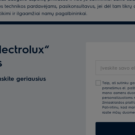
s technikos pardavėjams, pasikonsultavus, jei dėl tam tikrų 
tikimi ir ilgaamžiai namų pagalbininkai.
lectrolux“
s
Įveskite
savo
askite geriausius
el.pašto
Taip, aš sutinku ga
adresą
pranešimus el. pašt
mano asmens duomen
personalizuotoms re
žiniasklaidos platf
Patvirtinu, kad ma
rasite mūsų duom