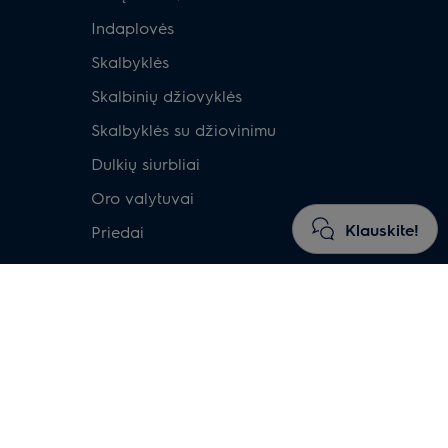
Indaplovės
Skalbyklės
Skalbinių džiovyklės
Skalbyklės su džiovinimu
Dulkių siurbliai
Oro valytuvai
Klauskite!
Priedai