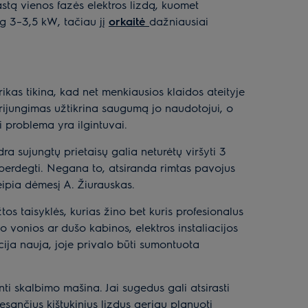
astą vienos fazės elektros lizdą, kuomet
g 3–3,5 kW, tačiau jį
orkaitė
dažniausiai
rikas tikina, kad net menkiausios klaidos ateityje
so prijungimas užtikrina saugumą jo naudotojui, o
i problema yra ilgintuvai.
ndra sujungtų prietaisų galia neturėtų viršyti 3
i perdegti. Negana to, atsiranda rimtas pavojus
ipia dėmesį A. Žiurauskas.
s taisyklės, kurias žino bet kuris profesionalus
 vonios ar dušo kabinos, elektros instaliacijos
liacija nauja, joje privalo būti sumontuota
i skalbimo mašina. Jai sugedus gali atsirasti
 esančius kištukinius lizdus geriau planuoti