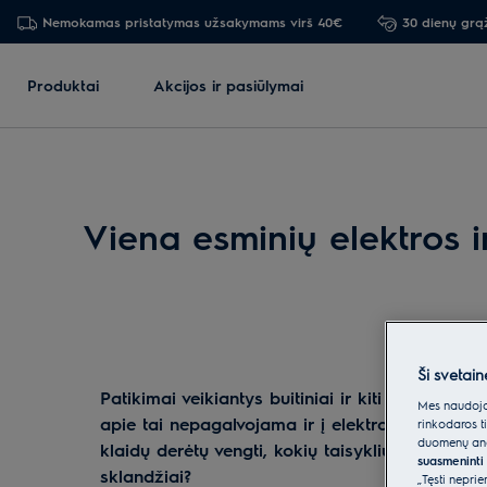
Nemokamas pristatymas užsakymams virš 40€
30 dienų grą
Produktai
Akcijos ir pasiūlymai
Viena esminių elektros 
Ši svetain
Patikimai veikiantys buitiniai ir kiti elektros 
Mes naudojam
apie tai nepagalvojama ir į elektros darbus ži
rinkodaros t
duomenų anal
klaidų derėtų vengti, kokių taisyklių reikėtų
suasmeninti 
sklandžiai?
„Tęsti nepri