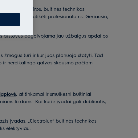
os, jos priežiūros, buitinės technikos
ms, patariama patikėti profesionalams. Geriausia,
ų.
ijos atstovus pagalvojama jau užbaigus apdailos
s žmogus turi ir kur juos planuoja statyti. Tad
ko ir nereikalingo galvos skausmo pačiam
daplovė
, atitinkamai ir smulkesni buitiniai
niams lizdams. Kai kurie įvadai gali dubliuotis,
fazis įvadas. „Electrolux“ buitinės technikos
ks efektyviau.