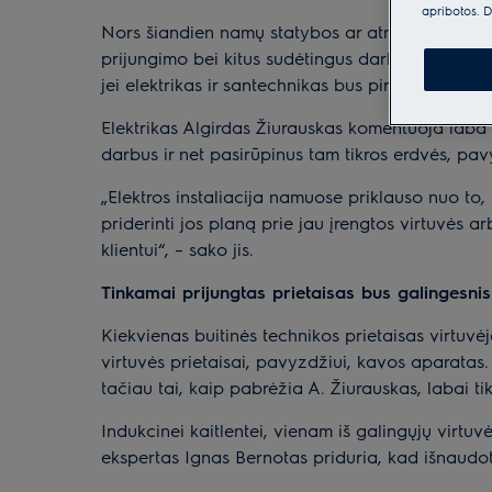
apribotos. D
Nors šiandien namų statybos ar atnaujinimo proje
prijungimo bei kitus sudėtingus darbus, neturint
jei elektrikas ir santechnikas bus pirmieji, kuri
Elektrikas Algirdas Žiurauskas komentuoja laba 
darbus ir net pasirūpinus tam tikros erdvės, pavy
„Elektros instaliacija namuose priklauso nuo to, 
priderinti jos planą prie jau įrengtos virtuvės
klientui“, – sako jis.
Tinkamai prijungtas prietaisas bus galingesnis
Kiekvienas buitinės technikos prietaisas virtuvėje
virtuvės prietaisai, pavyzdžiui, kavos aparatas. 
tačiau tai, kaip pabrėžia A. Žiurauskas, labai tik
Indukcinei kaitlentei, vienam iš galingųjų virtuvė
ekspertas Ignas Bernotas priduria, kad išnaudoti 