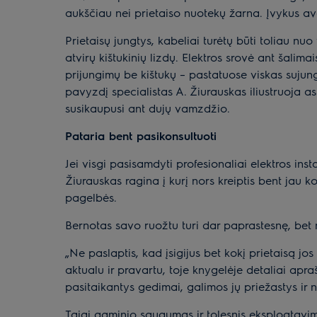
aukščiau nei prietaiso nuotekų žarna. Įvykus avar
Prietaisų jungtys, kabeliai turėtų būti toliau n
atvirų kištukinių lizdų. Elektros srovė ant šalimai
prijungimų be kištukų – pastatuose viskas sujungt
pavyzdį specialistas A. Žiurauskas iliustruoja a
susikaupusi ant dujų vamzdžio.
Pataria bent pasikonsultuoti
Jei visgi pasisamdyti profesionaliai elektros ins
Žiurauskas ragina į kurį nors kreiptis bent jau ko
pagelbės.
Bernotas savo ruožtu turi dar paprastesnę, bet ne
„Ne paslaptis, kad įsigijus bet kokį prietaisą jo
aktualu ir pravartu, toje knygelėje detaliai apra
pasitaikantys gedimai, galimos jų priežastys ir
Taigi gaminio saugumas ir tolesnis eksploatavim