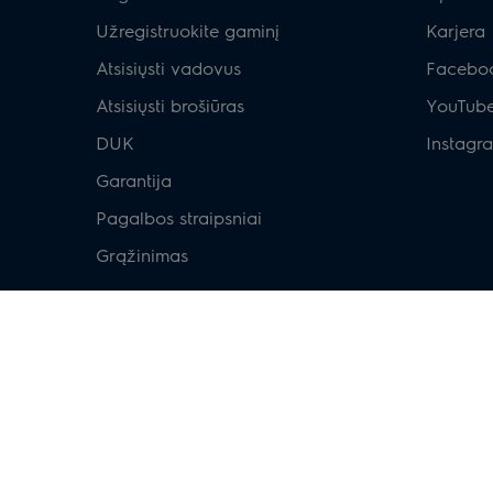
Užregistruokite gaminį
Karjera
Atsisiųsti vadovus
Facebo
Atsisiųsti brošiūras
YouTub
DUK
Instagr
Garantija
Pagalbos straipsniai
Grąžinimas
Apsipirkti
Priežastys pirkti iš Electrolux
Taisyklės ir sąlygos
DUK perkant tiesiai iš Electrolux.lt