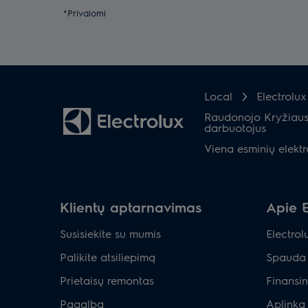
*Privalomi
Local
Electrolu
Raudonojo Kryžiaus p
darbuotojus
Viena esminių elekt
Klientų aptarnavimas
Apie E
Susisiekite su mumis
Electrol
Palikite atsiliepimą
Spauda 
Prietaisų remontas
Finansin
Pagalba
Aplinka