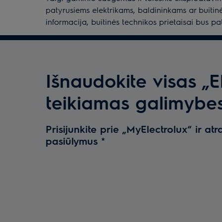
patyrusiems elektrikams, baldininkams ar buitinė
informacija, buitinės technikos prietaisai bus pa
Išnaudokite visas „E
teikiamas galimybe
Prisijunkite prie „MyElectrolux“ ir atr
pasiūlymus
*