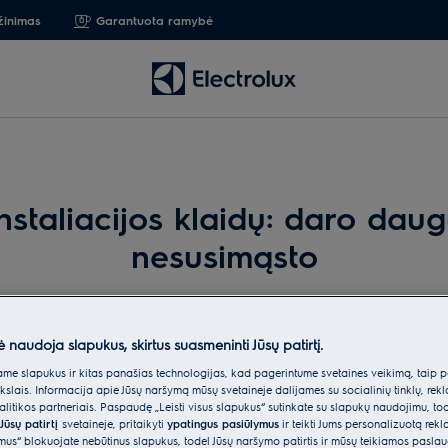
žinimas
Garantuota ramybė
instaliacijos klaidų: daro da
nesusimąsto
ė naudoja slapukus, skirtus suasmeninti Jūsų patirtį.
prietaisai namuose – komfortas, kuris prasideda sulig tvarkin
e slapukus ir kitas panašias technologijas, kad pagerintume svetainės veikimą, taip p
ūrima aplaidžiai, ypač kuriantis naujame būste arba atliek
ikslais. Informacija apie Jūsų naršymą mūsų svetainėje dalijamės su socialinių tinklų, rek
itikos partneriais. Paspaudę „Leisti visus slapukus“ sutinkate su slapukų naudojimu, to
 paisyti ir kokiomis prevencinėmis priemonės rekomenduojam
Jūsų patirtį
svetainėje, pritaikyti
ypatingus pasiūlymus
ir teikti Jums personalizuotą re
ėmus“ blokuojate nebūtinus slapukus, todėl Jūsų naršymo patirtis ir mūsų teikiamos paslau