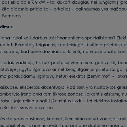
 pasiekia apie 7,4 kW – tai dukart daugiau nei jungiant į įpr
 kito didesnio prietaiso – orkaitės – galingumas yra maždau
I. Bernotas.
edimus
 planą ir patikėti darbus tai išmanantiems specialistams? Elekt
rina ir I. Bernotas, teigiantis, kad teisingas buitinio prietai
ai sutaria, kad bene dažniausiai klientų namuose pasitaikant
 lizdai, vadinasi, tik tiek prietaisų vienu metu gali veikti, be
uvėje įsigyto ilgintuvo ar net kelių, ilgainiui prietaisai gal
a parduodamų ilgintuvų neturi elektros įžeminimo“, – atkre
aškuose, ekspertas akcentuoja, kad tam yra nustatytos griežto
kambaryje įrengiama tam tikrose zonose, laikantis atstumų nuo
etaisus joje reikia jungti į įžemintus lizdus. Jei elektros insta
elektros srovės poveikio.
ės statybos būstuose, kuomet įžeminimo neturi vonioje stovint
s prisilietus jis gali nukrėsti. Taip pat prie skalbimo mašinos