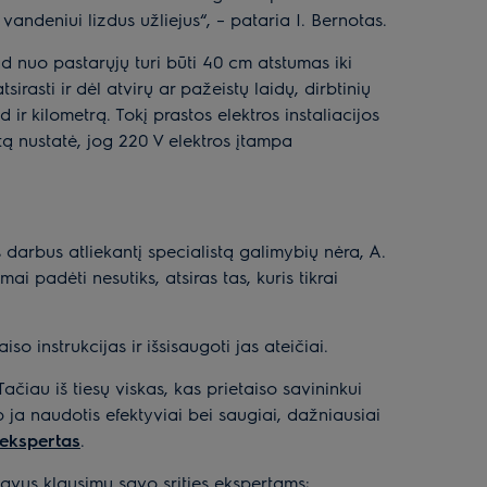
vandeniui lizdus užliejus“, – pataria I. Bernotas.
d nuo pastarųjų turi būti 40 cm atstumas iki
sirasti ir dėl atvirų ar pažeistų laidų, dirbtinių
ir kilometrą. Tokį prastos elektros instaliacijos
tą nustatė, jog 220 V elektros įtampa
s darbus atliekantį specialistą galimybių nėra, A.
i padėti nesutiks, atsiras tas, kuris tikrai
 instrukcijas ir išsisaugoti jas ateičiai.
ačiau iš tiesų viskas, kas prietaiso savininkui
p ja naudotis efektyviai bei saugiai, dažniausiai
 ekspertas
.
avus klausimų savo srities ekspertams: