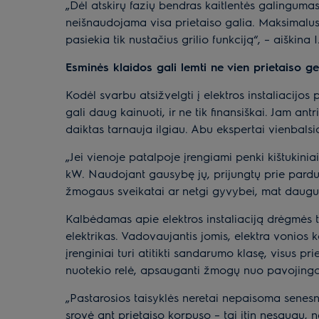
„Dėl atskirų fazių bendras kaitlentės galingumas
neišnaudojama visa prietaiso galia. Maksimalus
pasiekia tik nustačius grilio funkciją“, – aiškina 
Esminės klaidos gali lemti ne vien prietaiso g
Kodėl svarbu atsižvelgti į elektros instaliacijos
gali daug kainuoti, ir ne tik finansiškai. Jam ant
daiktas tarnauja ilgiau. Abu ekspertai vienbalsi
„Jei vienoje patalpoje įrengiami penki kištukiniai
kW. Naudojant gausybę jų, prijungtų prie parduot
žmogaus sveikatai ar netgi gyvybei, mat daugum
Kalbėdamas apie elektros instaliaciją drėgmės t
elektrikas. Vadovaujantis jomis, elektra vonios 
įrenginiai turi atitikti sandarumo klasę, visus pri
nuotekio relė, apsauganti žmogų nuo pavojingo 
„Pastarosios taisyklės neretai nepaisoma senesn
srovė ant prietaiso korpuso – tai itin nesaugu, ne