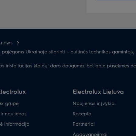
x news
ajėgoms Ukrainoje stiprinti – buitinės technikos gamintojų 
ros instaliacijos klaidų: daro dauguma, bet apie pasekmes n
lectrolux
Electrolux Lietuva
ux grupė
Naujienos ir įvykiai
ir naujienos
Receptai
ė informacija
Partneriai
Apdovanojimai