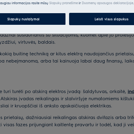
augiau informacijos rasite mūsų
Slapukų pranešime
ir
Duomenų apsaugos deklaracijoje
.
kto neretai nusprendžiama imtis patiems, elektros instaliacij
 pakankamai specifinių žinių ir sugebėjimų atlikti juos patie
Slapukų nustatymai
Leisti visus slapukus
e pamatys detalų projekto planą ir pagal jį imsis reikiamų darb
dažnai susiduriantis su situacijomis, kuomet apie jo profes
zdžiui, virtuvės, baldais.
kokią buitinę techniką ar kitus elektrą naudojančius prietaisu
 arba nebeįmanoma, arba tai kainuoja labai daug finansų, lai
 turi turėti po atskirą elektros įvadą: šaldytuvas, orkaitė,
in
Atskiras įvadas reikalingas ir stalviršyje numatomiems kištuki
sliai ir kruopščiai iš anksto apskaičiuoja elektrikas.
s prietaisų, dažniausiai reikalingas atskiras dvifazis arba tri
visas fazes prijungiant kaitlentę pravartu ir todėl, kad ji vei