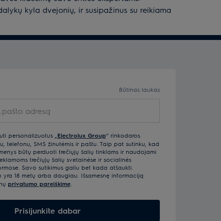
dalykų kyla dvejonių, ir susipažinus su reikiama
Būtinas laukas
uti personalizuotus „
Electrolux Group
“ rinkodaros
u, telefonu, SMS žinutėmis ir paštu. Taip pat sutinku, kad
ys būtų perduoti trečiųjų šalių tinklams ir naudojami
klamoms trečiųjų šalių svetainėse ir socialinės
ormose. Savo sutikimus galiu bet kada atšaukti.
n yra 18 metų arba daugiau. Išsamesnę informaciją
enų
privatumo pareiškime
.
Prisijunkite dabar