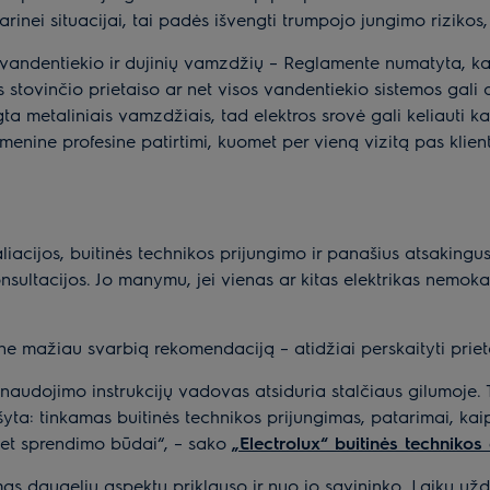
inei situacijai, tai padės išvengti trumpojo jungimo rizikos, 
uo vandentiekio ir dujinių vamzdžių – Reglamente numatyta, ka
s stovinčio prietaiso ar net visos vandentiekio sistemos gali at
a metaliniais vamzdžiais, tad elektros srovė gali keliauti kad 
smenine profesine patirtimi, kuomet per vieną vizitą pas klien
taliacijos, buitinės technikos prijungimo ir panašius atsakingu
nsultacijos. Jo manymu, jei vienas ar kitas elektrikas nemokama
 mažiau svarbią rekomendaciją – atidžiai perskaityti prietaiso
s naudojimo instrukcijų vadovas atsiduria stalčiaus gilumoje. T
šyta: tinkamas buitinės technikos prijungimas, patarimai, kai
 net sprendimo būdai“, – sako
„Electrolux“ buitinės technikos
as daugeliu aspektų priklauso ir nuo jo savininko. Laiku užd