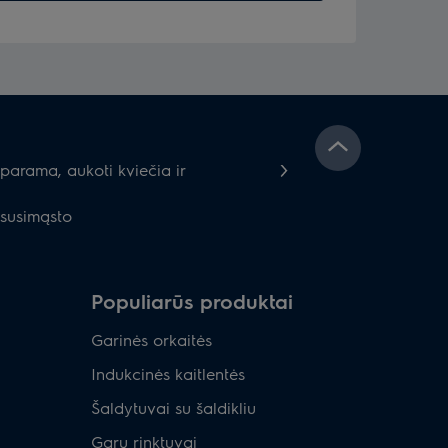
parama, aukoti kviečia ir
esusimąsto
Populiarūs produktai
Garinės orkaitės
Indukcinės kaitlentės
Šaldytuvai su šaldikliu
Garų rinktuvai