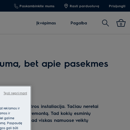
Paskambinkite mums
Rasti parduotuvę
Prisijungti
Paieška
Įkvėpimas
Pagalba
0
uguma, bet apie pasekmes
Tęsti nepriimant
ga būsto elektros instaliacija. Tačiau neretai
at reklamos ir
ant kapitalinį remontą. Tad kokių esminių
lamos ir
dėl galime
a pasirūpinti, kad viskas namuose veiktų
klamą. Paspaudę
gos gali būti