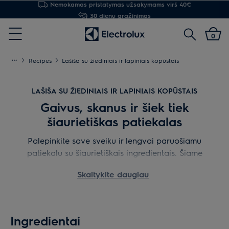
30 dienų grąžinimas
Paieška
0
Menu
Recipes
Lašiša su žiediniais ir lapiniais kopūstais
LAŠIŠA SU ŽIEDINIAIS IR LAPINIAIS KOPŪSTAIS
Gaivus, skanus ir šiek tiek
šiaurietiškas patiekalas
Palepinkite save sveiku ir lengvai paruošiamu
patiekalu su šiaurietiškais ingredientais. Šiame
recepte lašiša, kuri yra puikus omega–3 vitaminų
Skaitykite daugiau
šaltinis, yra gaminama garuose sous–vide būdu,
kad būtų išsaugomi visi vitaminai ir mineralai. Tada
pridedami lapiniai ir žiediniai kopūstai, kad
patiekalas būtų labai gardus ir sveikas.
Ingredientai