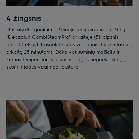
4 žingsnis
Nustatykite gaminimo žemoje temperatūroje režimą
"Electrolux CombiSteamPro" orkaitėje (51 laipsnis
pagal Celsijų). Pašaukite sous vide maišelius su lašiša į
orkaitę 25 minutėms. Dėka vakuuminių maišelių ir
žemos temperatūros, žuvis išsaugos nepriekaištingą
skonį ir įgaus ypatingą tekstūrą.