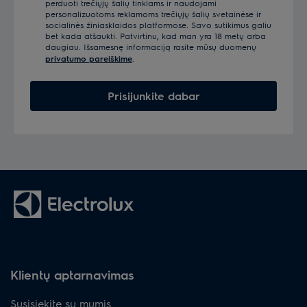
perduoti trečiųjų šalių tinklams ir naudojami
personalizuotoms reklamoms trečiųjų šalių svetainėse ir
socialinės žiniasklaidos platformose. Savo sutikimus galiu
bet kada atšaukti. Patvirtinu, kad man yra 18 metų arba
daugiau. Išsamesnę informaciją rasite mūsų duomenų
privatumo pareiškime
.
Prisijunkite dabar
Klientų aptarnavimas
Susisiekite su mumis