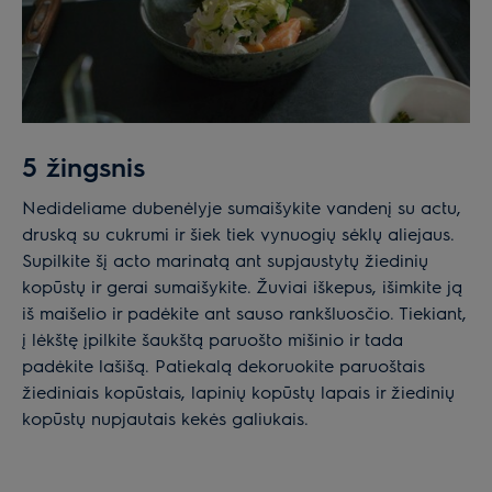
5 žingsnis
Nedideliame dubenėlyje sumaišykite vandenį su actu,
druską su cukrumi ir šiek tiek vynuogių sėklų aliejaus.
Supilkite šį acto marinatą ant supjaustytų žiedinių
kopūstų ir gerai sumaišykite. Žuviai iškepus, išimkite ją
iš maišelio ir padėkite ant sauso rankšluosčio. Tiekiant,
į lėkštę įpilkite šaukštą paruošto mišinio ir tada
padėkite lašišą. Patiekalą dekoruokite paruoštais
žiediniais kopūstais, lapinių kopūstų lapais ir žiedinių
kopūstų nupjautais kekės galiukais.