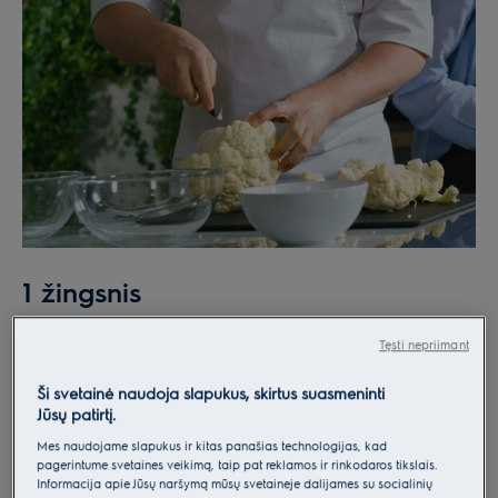
1 žingsnis
Supjaustykite žiedinį kopūstą į gabalėlius. Nupjaukite
Tęsti nepriimant
patį kekės galiuką ir iš jo padarykite kuskuso tipo
mišinį. Pasirinkite kelis geriausius kopūsto gabalėlius ir
Ši svetainė naudoja slapukus, skirtus suasmeninti
plonai juos supjaustykite.
Jūsų patirtį.
Mes naudojame slapukus ir kitas panašias technologijas, kad
pagerintume svetainės veikimą, taip pat reklamos ir rinkodaros tikslais.
Informacija apie Jūsų naršymą mūsų svetainėje dalijamės su socialinių