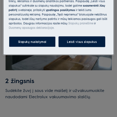
tinklų, reklamos ir duomenų analitikos partneriais. Paspaudę „Leisti visus
slapukus“ sutinkate su slapukų naudojimu, todėl galime
suasmeninti Jūsų
patirtį
svetainėje, pritaikyti
ypatingus pasiūlymus
ir teikti Jums
personalizuotą reklamą. Paspaudę „Tęsti nepriėmus“ blokuojate nebūtinus
slapukus, todėl Jūsų naršymo patirtis ir mūsų teikiamos paslaugos gali būti
apribotos. Daugiau informacijos rasite mūsų
Slapukų pranešime
ir
Duomenų apsaugos deklaracijoje
.
Slapukų nustatymai
Leisti visus slapukus
2 žingsnis
Sudėkite žuvį į sous vide maišelį ir užvakuumuokite
naudodami Electrolux vakuumavimo stalčių.