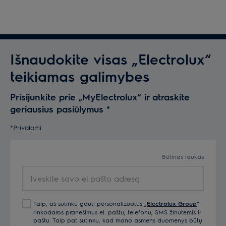
Išnaudokite visas „Electrolux“
teikiamas galimybes
Prisijunkite prie „MyElectrolux“ ir atraskite
geriausius pasiūlymus
*
*Privalomi
Būtinas laukas
Įveskite
savo
el.pašto
Taip, aš sutinku gauti personalizuotus „
Electrolux Group
“
adresą
rinkodaros pranešimus el. paštu, telefonu, SMS žinutėmis ir
paštu. Taip pat sutinku, kad mano asmens duomenys būtų