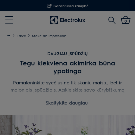
Garantuota ramybė
Paieška
0
Menu
Taste
Make an impression
DAUGIAU ĮSPŪDŽIŲ
Tegu kiekviena
akimirka būna
ypatinga
Pamaloninkite svečius ne tik skaniu maistu, bet ir
maloniais įspūdžiais. Atskleiskite savo kūrybiškumą
su „Electrolux“, išdrįskite išmėginti nepatirtus
Skaitykite daugiau
dalykus ir patiekite įsimintinus patiekalus.