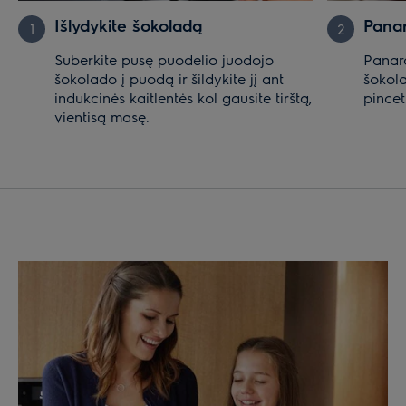
Išlydykite šokoladą
Panar
1
2
Suberkite pusę puodelio juodojo
Panard
šokolado į puodą ir šildykite jį ant
šokola
indukcinės kaitlentės kol gausite tirštą,
pincet
vientisą masę.