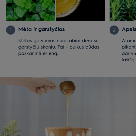
Mėta ir garstyčios
Apels
1
2
Mėtos gaivumas nuostabiai dera su
Aroma
garstyčių skoniu. Tai – puikus būdas
pikant
paskaninti ėrieną.
dar vi
lašišą.