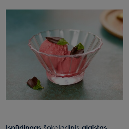
Įspūdingas
šokoladinis
glaistas