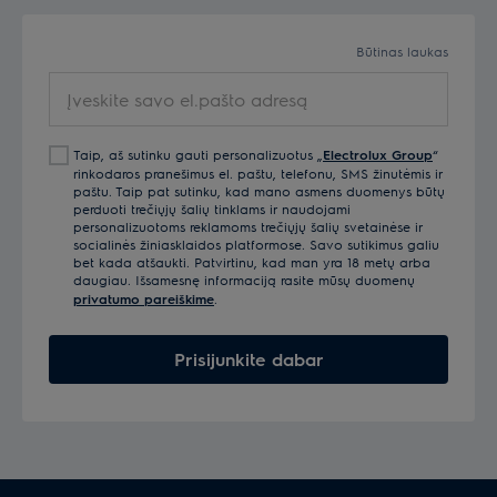
Būtinas laukas
Įveskite
savo
el.pašto
Taip, aš sutinku gauti personalizuotus „
Electrolux Group
“
adresą
rinkodaros pranešimus el. paštu, telefonu, SMS žinutėmis ir
paštu. Taip pat sutinku, kad mano asmens duomenys būtų
perduoti trečiųjų šalių tinklams ir naudojami
personalizuotoms reklamoms trečiųjų šalių svetainėse ir
socialinės žiniasklaidos platformose. Savo sutikimus galiu
bet kada atšaukti. Patvirtinu, kad man yra 18 metų arba
daugiau. Išsamesnę informaciją rasite mūsų duomenų
privatumo pareiškime
.
Prisijunkite dabar