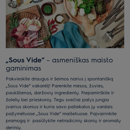
„Sous Vide“
– asmeniškas maisto
gaminimas
Pakvieskite draugus ir šeimos narius į spontanišką
„Sous Vide“ vakarėlį! Parenkite mėsos, žuvies,
paukštienos, daržovių ingredientų. Nepamirškite ir
žolelių bei prieskonių. Tegu svečiai patys jungia
įvairius skonius ir kuria savo patiekalus jų vardais
pažymėtuose „Sous Vide“ maišeliuose. Paįvairinkite
pramogą ir pasiūlykite netradicinių skonių ir aromatų
derinių.