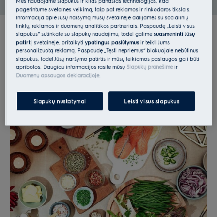
Mes naudojame slapukus ir kitas panašias technologijas, kad
pagerintume svetainės veikimą, taip pat reklamos ir rinkodaros tikslais.
Informacija apie Jūsų naršymą mūsų svetainėje dalijamės su socialinių
tinklų, reklamos ir duomenų analitikos partneriais. Paspaudę „Leisti visus
slapukus“ sutinkate su slapukų naudojimu, todėl galime
suasmeninti Jūsų
patirtį
svetainėje, pritaikyti
ypatingus pasiūlymus
ir teikti Jums
personalizuotą reklamą. Paspaudę „Tęsti nepriėmus“ blokuojate nebūtinus
slapukus, todėl Jūsų naršymo patirtis ir mūsų teikiamos paslaugos gali būti
apribotos. Daugiau informacijos rasite mūsų
Slapukų pranešime
ir
Duomenų apsaugos deklaracijoje
.
Slapukų nustatymai
Leisti visus slapukus