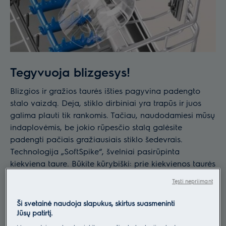
Tegyvuoja blizgesys!
Blizgios ir gražios taurės išties pagyvina padengto
stalo vaizdą. Deja, stiklo dirbiniai yra trapūs ir juos
galima plauti tik rankomis. Tačiau, naudodamiesi mūsų
indaplovėmis, be jokio rūpesčio stalą galėsite
padengti pačiais gražiausiais stiklo šedevrais.
Technologija „SoftSpike“, švelniai pasirūpinta
kiekviena taure. Būkite kūrybiški: prie kiekvienos taurės
kojelės dailiai pririškite vardo kortelę ir taip
Tęsti nepriimant
pažymėkite svečių sėdėjimo vietas.
Ši svetainė naudoja slapukus, skirtus suasmeninti
ATRASKITE INDAPLOVES
Jūsų patirtį.