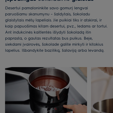
Desertui pamaloninkite savo gomurį lengvai
paruošiamu skanumynu – šaldytais, šokoladu
glaistytais mėtų lapeliais. Jie puikiai tiks ir atskirai, ir
kaip papuošimas kitam desertui, pvz., ledams ar tortui.
Ant indukcinės kaitlentės išlydyti šokoladą itin
paprasta, o gautas rezultatas bus puikus. Beje,
siekdami įvairovės, šokolade galite mirkyti ir kitokius
lapelius. Išbandykite baziliką, šalaviją arba levandą.