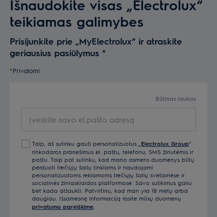
Išnaudokite visas „Electrolux“
teikiamas galimybes
Prisijunkite prie „MyElectrolux“ ir atraskite
geriausius pasiūlymus
*
*Privalomi
Būtinas laukas
Įveskite savo el.pašto adresą
Taip, aš sutinku gauti personalizuotus „
Electrolux Group
“
rinkodaros pranešimus el. paštu, telefonu, SMS žinutėmis ir
paštu. Taip pat sutinku, kad mano asmens duomenys būtų
perduoti trečiųjų šalių tinklams ir naudojami
personalizuotoms reklamoms trečiųjų šalių svetainėse ir
socialinės žiniasklaidos platformose. Savo sutikimus galiu
bet kada atšaukti. Patvirtinu, kad man yra 18 metų arba
daugiau. Išsamesnę informaciją rasite mūsų duomenų
privatumo pareiškime
.