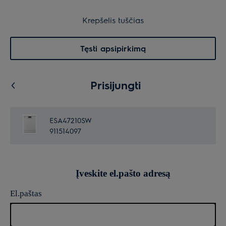
Garantuota ramybė
Krepšelis
Krepšelis tuščias
Paieška
0
Menu
Tęsti apsipirkimą
Prisijungti
ESA47210SW
911514097
Įveskite el.pašto adresą
El.paštas