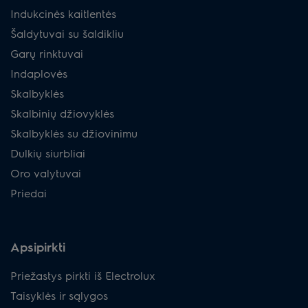
Indukcinės kaitlentės
Šaldytuvai su šaldikliu
Garų rinktuvai
Indaplovės
Skalbyklės
Skalbinių džiovyklės
Skalbyklės su džiovinimu
Dulkių siurbliai
Oro valytuvai
Priedai
Apsipirkti
Priežastys pirkti iš Electrolux
Taisyklės ir sąlygos