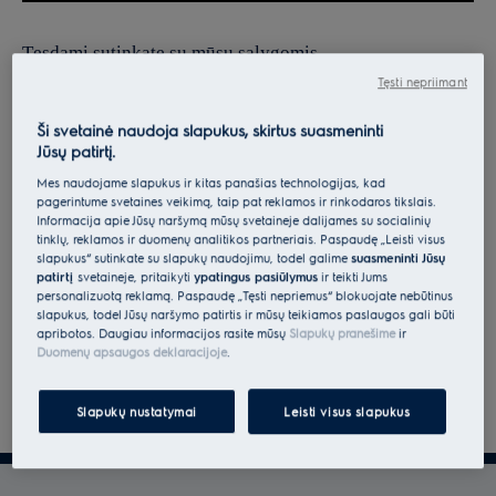
Tęsdami sutinkate su mūsų sąlygomis.
Tęsti nepriimant
Norėdami gauti informacijos apie tai, kaip tvarkome jūsų
asmens duomenis, peržiūrėkite mūsų duomenų apsaugos
Ši svetainė naudoja slapukus, skirtus suasmeninti
Jūsų patirtį.
deklaraciją.
Mes naudojame slapukus ir kitas panašias technologijas, kad
pagerintume svetainės veikimą, taip pat reklamos ir rinkodaros tikslais.
Informacija apie Jūsų naršymą mūsų svetainėje dalijamės su socialinių
tinklų, reklamos ir duomenų analitikos partneriais. Paspaudę „Leisti visus
slapukus“ sutinkate su slapukų naudojimu, todėl galime
suasmeninti Jūsų
patirtį
svetainėje, pritaikyti
ypatingus pasiūlymus
ir teikti Jums
personalizuotą reklamą. Paspaudę „Tęsti nepriėmus“ blokuojate nebūtinus
slapukus, todėl Jūsų naršymo patirtis ir mūsų teikiamos paslaugos gali būti
apribotos. Daugiau informacijos rasite mūsų
Slapukų pranešime
ir
Duomenų apsaugos deklaracijoje
.
Slapukų nustatymai
Leisti visus slapukus