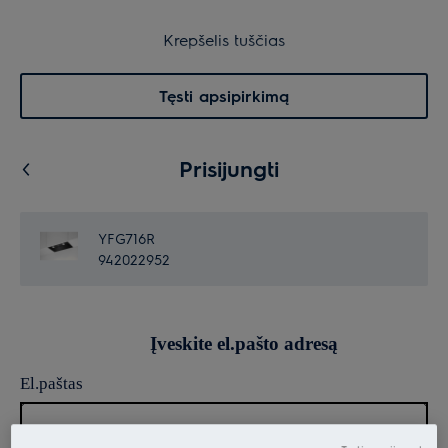
30 dienų grąžinimas
Krepšelis
Krepšelis tuščias
Paieška
0
Menu
Tęsti apsipirkimą
Prisijungti
YFG716R
942022952
Įveskite el.pašto adresą
El.paštas