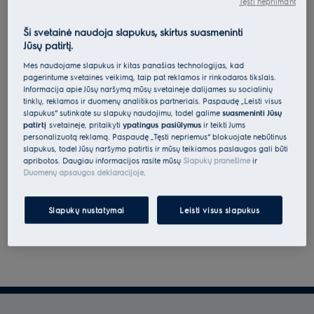
Tęsti nepriimant
Ši svetainė naudoja slapukus, skirtus suasmeninti
Tęsdami sutinkate su mūsų sąlygomis.
Jūsų patirtį.
Norėdami gauti informacijos apie tai, kaip tvarkome jūsų
Mes naudojame slapukus ir kitas panašias technologijas, kad
pagerintume svetainės veikimą, taip pat reklamos ir rinkodaros tikslais.
asmens duomenis, peržiūrėkite mūsų duomenų apsaugos
Informacija apie Jūsų naršymą mūsų svetainėje dalijamės su socialinių
deklaraciją.
tinklų, reklamos ir duomenų analitikos partneriais. Paspaudę „Leisti visus
slapukus“ sutinkate su slapukų naudojimu, todėl galime
suasmeninti Jūsų
patirtį
svetainėje, pritaikyti
ypatingus pasiūlymus
ir teikti Jums
personalizuotą reklamą. Paspaudę „Tęsti nepriėmus“ blokuojate nebūtinus
slapukus, todėl Jūsų naršymo patirtis ir mūsų teikiamos paslaugos gali būti
apribotos. Daugiau informacijos rasite mūsų
Slapukų pranešime
ir
Duomenų apsaugos deklaracijoje
.
Slapukų nustatymai
Leisti visus slapukus