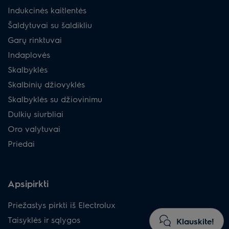
Indukcinės kaitlentės
Šaldytuvai su šaldikliu
Garų rinktuvai
Indaplovės
Skalbyklės
Skalbinių džiovyklės
Skalbyklės su džiovinimu
Dulkių siurbliai
Oro valytuvai
Priedai
Apsipirkti
Priežastys pirkti iš Electrolux
Taisyklės ir sąlygos
Klauskite!