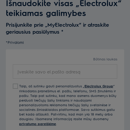
Išnaudokite visas „Electrolux“
teikiamas galimybes
Prisijunkite prie „MyElectrolux“ ir atraskite
geriausius pasiūlymus
*
*Privalomi
Būtinas laukas
Įveskite savo el.pašto adresą
Taip, aš sutinku gauti personalizuotus „
Electrolux Group
“
rinkodaros pranešimus el. paštu, telefonu, SMS žinutėmis ir
paštu. Taip pat sutinku, kad mano asmens duomenys būtų
perduoti trečiųjų šalių tinklams ir naudojami
personalizuotoms reklamoms trečiųjų šalių svetainėse ir
socialinės žiniasklaidos platformose. Savo sutikimus galiu
bet kada atšaukti. Patvirtinu, kad man yra 18 metų arba
daugiau. Išsamesnę informaciją rasite mūsų duomenų
privatumo pareiškime
.