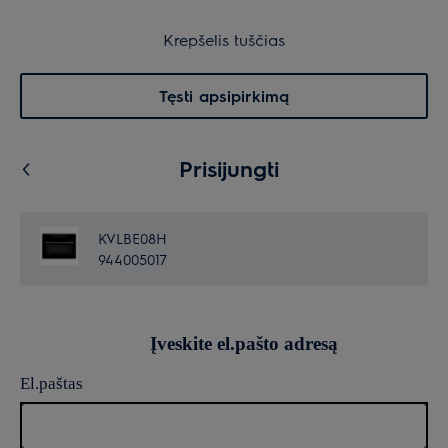
30 dienų grąžinimas
Krepšelis
Krepšelis tuščias
Paieška
0
Menu
Tęsti apsipirkimą
Prisijungti
KVLBE08H
944005017
Įveskite el.pašto adresą
El.paštas