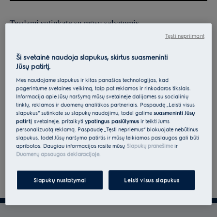
Tęsdami sutinkate su mūsų sąlygomis.
Tęsti nepriimant
Norėdami gauti informacijos apie tai, kaip tvarkome jūsų
asmens duomenis, peržiūrėkite mūsų duomenų apsaugos
Ši svetainė naudoja slapukus, skirtus suasmeninti
Jūsų patirtį.
deklaraciją.
Mes naudojame slapukus ir kitas panašias technologijas, kad
pagerintume svetainės veikimą, taip pat reklamos ir rinkodaros tikslais.
Informacija apie Jūsų naršymą mūsų svetainėje dalijamės su socialinių
tinklų, reklamos ir duomenų analitikos partneriais. Paspaudę „Leisti visus
slapukus“ sutinkate su slapukų naudojimu, todėl galime
suasmeninti Jūsų
patirtį
svetainėje, pritaikyti
ypatingus pasiūlymus
ir teikti Jums
personalizuotą reklamą. Paspaudę „Tęsti nepriėmus“ blokuojate nebūtinus
slapukus, todėl Jūsų naršymo patirtis ir mūsų teikiamos paslaugos gali būti
apribotos. Daugiau informacijos rasite mūsų
Slapukų pranešime
ir
Duomenų apsaugos deklaracijoje
.
Slapukų nustatymai
Leisti visus slapukus