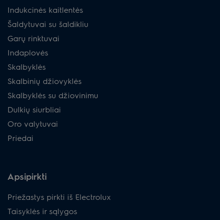
Indukcinės kaitlentės
Šaldytuvai su šaldikliu
Garų rinktuvai
Indaplovės
Skalbyklės
Skalbinių džiovyklės
Skalbyklės su džiovinimu
Dulkių siurbliai
Oro valytuvai
Priedai
Apsipirkti
Priežastys pirkti iš Electrolux
Taisyklės ir sąlygos