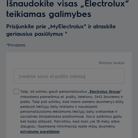
Išnaudokite visas „Electrolux“
teikiamas galimybes
Prisijunkite prie „MyElectrolux“ ir atraskite
geriausius pasiūlymus
*
*Privalomi
Būtinas laukas
Įveskite savo el.pašto adresą
Taip, aš sutinku gauti personalizuotus „
Electrolux Group
“
rinkodaros pranešimus el. paštu, telefonu, SMS žinutėmis ir
paštu. Taip pat sutinku, kad mano asmens duomenys būtų
perduoti trečiųjų šalių tinklams ir naudojami
personalizuotoms reklamoms trečiųjų šalių svetainėse ir
socialinės žiniasklaidos platformose. Savo sutikimus galiu
bet kada atšaukti. Patvirtinu, kad man yra 18 metų arba
daugiau. Išsamesnę informaciją rasite mūsų duomenų
privatumo pareiškime
.