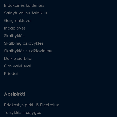
Indukcinės kaitlentės
Šaldytuvai su šaldikliu
Garų rinktuvai
Indaplovės
Skalbyklės
Skalbinių džiovyklės
Skalbyklės su džiovinimu
Dulkių siurbliai
Oro valytuvai
Priedai
Apsipirkti
Priežastys pirkti iš Electrolux
Taisyklės ir sąlygos