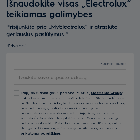
Išnaudokite visas „Electrolux“
teikiamas galimybes
Prisijunkite prie „MyElectrolux“ ir atraskite
geriausius pasiūlymus
*
*Privalomi
Būtinas laukas
Įveskite savo el.pašto adresą
Taip, aš sutinku gauti personalizuotus „
Electrolux Group
“
rinkodaros pranešimus el. paštu, telefonu, SMS žinutėmis ir
paštu. Taip pat sutinku, kad mano asmens duomenys būtų
perduoti trečiųjų šalių tinklams ir naudojami
personalizuotoms reklamoms trečiųjų šalių svetainėse ir
socialinės žiniasklaidos platformose. Savo sutikimus galiu
bet kada atšaukti. Patvirtinu, kad man yra 18 metų arba
daugiau. Išsamesnę informaciją rasite mūsų duomenų
privatumo pareiškime
.