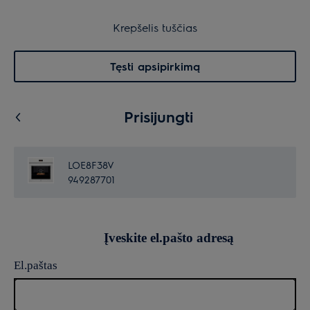
Garantuota ramybė
Krepšelis
Krepšelis tuščias
Paieška
0
Menu
Tęsti apsipirkimą
Prisijungti
LOE8F38V
949287701
Įveskite el.pašto adresą
El.paštas