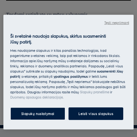
Tęsdami sutinkate su mūsų sąlygomis.
Tęsti nepriimant
Norėdami gauti informacijos apie tai, kaip tvarkome jūsų
asmens duomenis, peržiūrėkite mūsų duomenų apsaugos
Ši svetainė naudoja slapukus, skirtus suasmeninti
Jūsų patirtį.
deklaraciją.
Mes naudojame slapukus ir kitas panašias technologijas, kad
pagerintume svetainės veikimą, taip pat reklamos ir rinkodaros tikslais.
Informacija apie Jūsų naršymą mūsų svetainėje dalijamės su socialinių
tinklų, reklamos ir duomenų analitikos partneriais. Paspaudę „Leisti visus
slapukus“ sutinkate su slapukų naudojimu, todėl galime
suasmeninti Jūsų
patirtį
svetainėje, pritaikyti
ypatingus pasiūlymus
ir teikti Jums
personalizuotą reklamą. Paspaudę „Tęsti nepriėmus“ blokuojate nebūtinus
slapukus, todėl Jūsų naršymo patirtis ir mūsų teikiamos paslaugos gali būti
apribotos. Daugiau informacijos rasite mūsų
Slapukų pranešime
ir
Duomenų apsaugos deklaracijoje
.
Slapukų nustatymai
Leisti visus slapukus