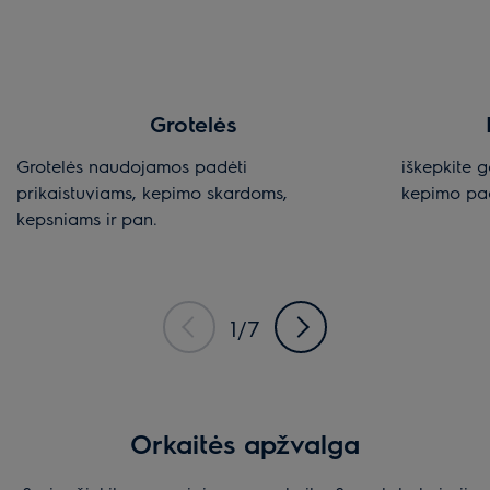
Grotelės
Grotelės naudojamos padėti
iškepkite g
prikaistuviams, kepimo skardoms,
kepimo pa
kepsniams ir pan.
1/7
Orkaitės apžvalga