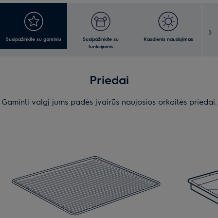
Susipažinkite su gaminiu
Susipažinkite su
Kasdienis naudojimas
Va
funkcijomis
Priedai
Gaminti valgį jums padės įvairūs naujosios orkaitės priedai.