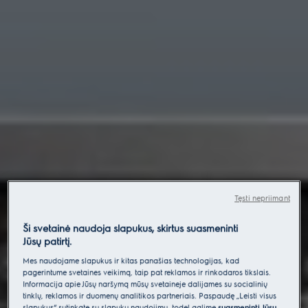
Tęsti nepriimant
Ši svetainė naudoja slapukus, skirtus suasmeninti
Jūsų patirtį.
Mes naudojame slapukus ir kitas panašias technologijas, kad
pagerintume svetainės veikimą, taip pat reklamos ir rinkodaros tikslais.
Informacija apie Jūsų naršymą mūsų svetainėje dalijamės su socialinių
tinklų, reklamos ir duomenų analitikos partneriais. Paspaudę „Leisti visus
slapukus“ sutinkate su slapukų naudojimu, todėl galime
suasmeninti Jūsų