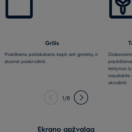
Grilis
T
Plokštiems patiekalams kepti ant grotelių ir
Didesniem
duonai paskrudinti.
paukštiena
lentynos ly
naudokite 
skrudinti.
1/8
Ekrano apžvalga