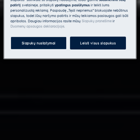
patirtį
svetainėje, pritaikyti
ypatingus pasiūlymus
ir teikti Jums
personalizuotą reklamą. Paspaudę „Tęsti nepriėmus“ blokuojate nebūtinus
slapukus, todėl Jūsų naršymo patirtis ir mūsų teikiamos paslaugos gali būti
apribotos. Daugiau informacijos rasite mūsų
Slapukų pranešime
ir
Duomenų apsaugos deklaracijoje
.
Slapukų nustatymai
Leisti visus slapukus