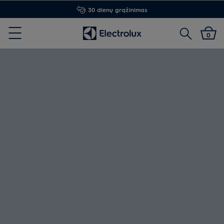
30 dienų grąžinimas
Paieška
0
Menu