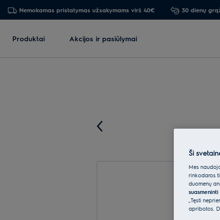
Nemokamas pristatymas užsakymams virš 40€
30 dienų grą
Produktai
Akcijos ir pasiūlymai
Ši svetain
Mes naudojam
rinkodaros t
duomenų anal
suasmeninti 
„Tęsti nepri
apribotos. D