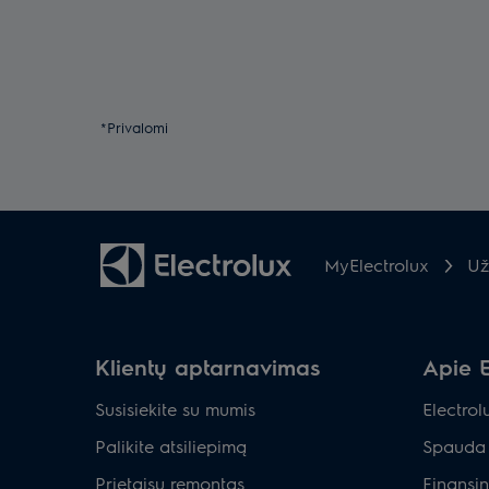
*Privalomi
MyElectrolux
Už
Klientų aptarnavimas
Apie E
Susisiekite su mumis
Electrol
Palikite atsiliepimą
Spauda 
Prietaisų remontas
Finansin