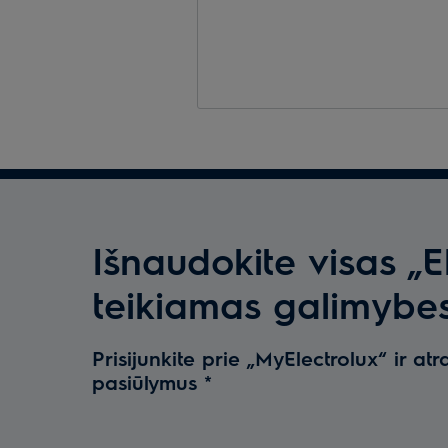
Išnaudokite visas „E
teikiamas galimybe
Prisijunkite prie „MyElectrolux“ ir atr
pasiūlymus
*