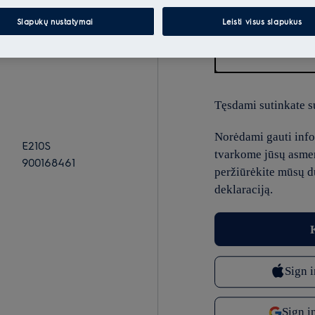
Slapukų nustatymai
Leisti visus slapukus
El.paštas
Tęsdami sutinkate s
Norėdami gauti infor
E210S
tvarkome jūsų asme
900168461
peržiūrėkite mūsų 
deklaraciją.