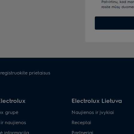
Patvirtinu, kad ma
rasite mūsų duom
registruokite prietaisus
lectrolux
Electrolux Lietuva
ux grupė
Naujienos ir įvykiai
ir naujienos
Receptai
ė informacija
Partneriai