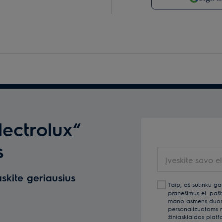
lectrolux“
s
Įveskite savo el.
askite geriausius
Taip, aš sutinku ga
pranešimus el. pašt
mano asmens duomen
personalizuotoms re
žiniasklaidos platf