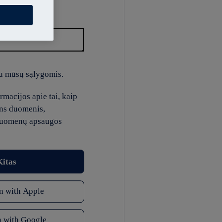
u mūsų sąlygomis.
macijos apie tai, kaip
ns duomenis,
duomenų apsaugos