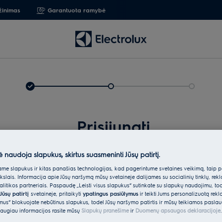
žinimas
Garantuota ramybė
Prisijungti
ė naudoja slapukus, skirtus suasmeninti Jūsų patirtį.
e slapukus ir kitas panašias technologijas, kad pagerintume svetainės veikimą, taip p
ikslais. Informacija apie Jūsų naršymą mūsų svetainėje dalijamės su socialinių tinklų, rek
itikos partneriais. Paspaudę „Leisti visus slapukus“ sutinkate su slapukų naudojimu, to
Jūsų patirtį
svetainėje, pritaikyti
ypatingus pasiūlymus
ir teikti Jums personalizuotą re
ėmus“ blokuojate nebūtinus slapukus, todėl Jūsų naršymo patirtis ir mūsų teikiamos paslau
Įveskit
augiau informacijos rasite mūsų
Slapukų pranešime
ir
Duomenų apsaugos deklaracijoje
.