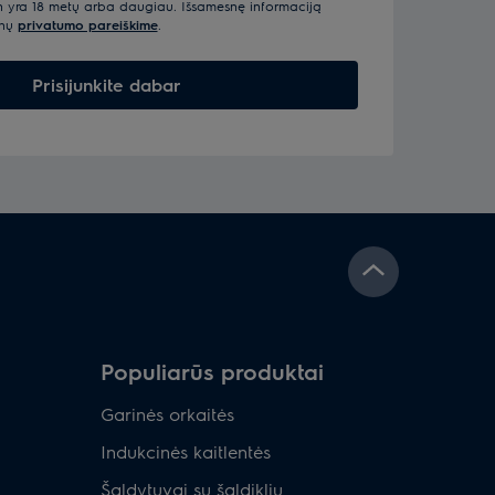
n yra 18 metų arba daugiau. Išsamesnę informaciją
enų
privatumo pareiškime
.
Prisijunkite dabar
Populiarūs produktai
Garinės orkaitės
Indukcinės kaitlentės
Šaldytuvai su šaldikliu