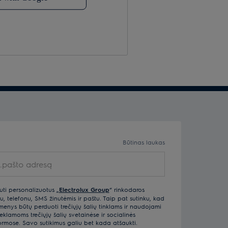
Būtinas laukas
pašto adresą
uti personalizuotus „
Electrolux Group
“ rinkodaros
u, telefonu, SMS žinutėmis ir paštu. Taip pat sutinku, kad
ys būtų perduoti trečiųjų šalių tinklams ir naudojami
klamoms trečiųjų šalių svetainėse ir socialinės
ormose. Savo sutikimus galiu bet kada atšaukti.