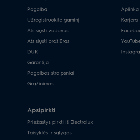
Pagalba
Aplinka
Užregistruokite gaminį
Karjera
Atsisiųsti vadovus
Facebo
Atsisiųsti brošiūras
YouTub
DUK
Instagr
Garantija
Pagalbos straipsniai
Grąžinimas
Apsipirkti
Priežastys pirkti iš Electrolux
Taisyklės ir sąlygos