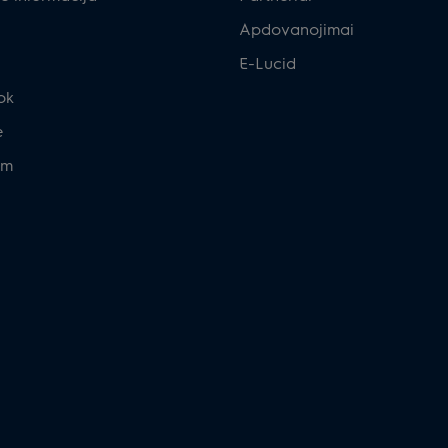
Apdovanojimai
E-Lucid
ok
e
am