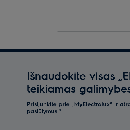
Išnaudokite visas „E
teikiamas galimybe
Prisijunkite prie „MyElectrolux“ ir atr
pasiūlymus
*