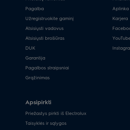
Pagalba
Aplinka
Užregistruokite gaminį
Karjera
Atsisiųsti vadovus
Facebo
Atsisiųsti brošiūras
YouTub
DUK
Instagr
Garantija
Pagalbos straipsniai
Grąžinimas
Apsipirkti
Priežastys pirkti iš Electrolux
Taisyklės ir sąlygos