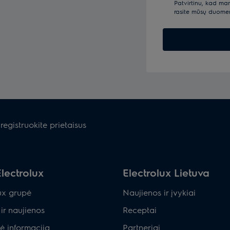
Patvirtinu, kad ma
rasite mūsų duom
registruokite prietaisus
lectrolux
Electrolux Lietuva
ux grupė
Naujienos ir įvykiai
ir naujienos
Receptai
ė informacija
Partneriai