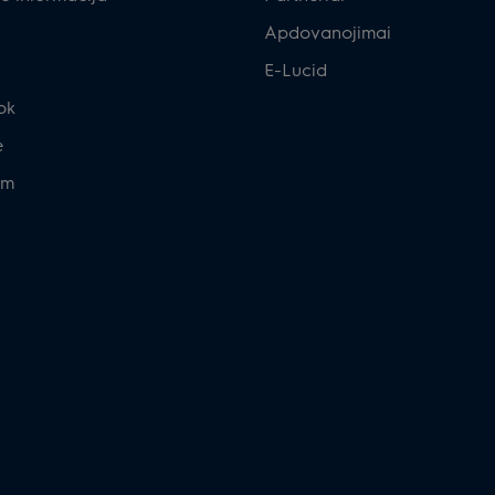
Apdovanojimai
E-Lucid
ok
e
am