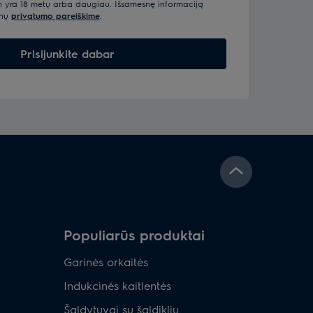
n yra 18 metų arba daugiau. Išsamesnę informaciją
enų
privatumo pareiškime
.
Prisijunkite dabar
Populiarūs produktai
Garinės orkaitės
Indukcinės kaitlentės
Šaldytuvai su šaldikliu