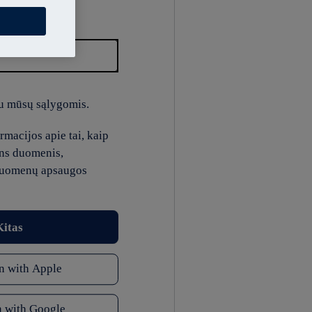
u mūsų sąlygomis.
macijos apie tai, kaip
ns duomenis,
duomenų apsaugos