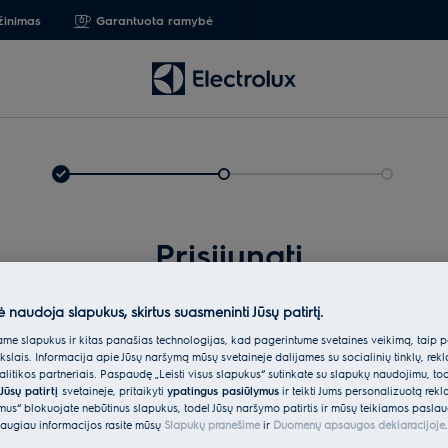
žinimas
Garantuota ramybė
Prisijungti
ė naudoja slapukus, skirtus suasmeninti Jūsų patirtį.
e slapukus ir kitas panašias technologijas, kad pagerintume svetainės veikimą, taip p
ikslais. Informacija apie Jūsų naršymą mūsų svetainėje dalijamės su socialinių tinklų, rek
itikos partneriais. Paspaudę „Leisti visus slapukus“ sutinkate su slapukų naudojimu, to
Jūsų patirtį
svetainėje, pritaikyti
ypatingus pasiūlymus
ir teikti Jums personalizuotą re
ėmus“ blokuojate nebūtinus slapukus, todėl Jūsų naršymo patirtis ir mūsų teikiamos paslau
Įveskit
augiau informacijos rasite mūsų
Slapukų pranešime
ir
Duomenų apsaugos deklaracijoje
.