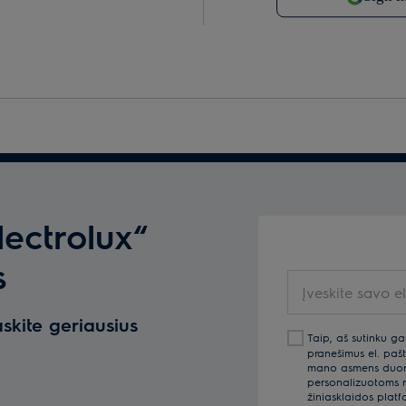
lectrolux“
s
Įveskite savo el.
askite geriausius
Taip, aš sutinku ga
pranešimus el. pašt
mano asmens duomen
personalizuotoms re
žiniasklaidos platf