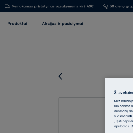
Nemokamas pristatymas užsakymams virš 40€
30 dienų grą
Produktai
Akcijos ir pasiūlymai
Ši svetain
Mes naudojam
rinkodaros t
duomenų anal
suasmeninti 
„Tęsti nepri
apribotos. D