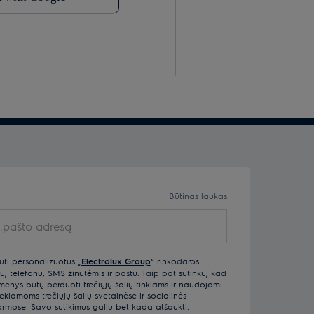
Būtinas laukas
pašto adresą
uti personalizuotus „
Electrolux Group
“ rinkodaros
u, telefonu, SMS žinutėmis ir paštu. Taip pat sutinku, kad
ys būtų perduoti trečiųjų šalių tinklams ir naudojami
klamoms trečiųjų šalių svetainėse ir socialinės
ormose. Savo sutikimus galiu bet kada atšaukti.