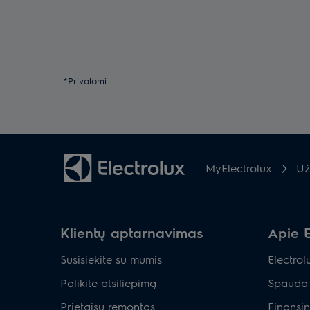
*Privalomi
MyElectrolux
Už
Klientų aptarnavimas
Apie E
Susisiekite su mumis
Electrol
Palikite atsiliepimą
Spauda 
Prietaisų remontas
Finansin