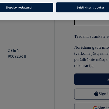
Slapukų nustatymai
Leisti visus slapukus
El.paštas
Tęsdami sutinkate s
Norėdami gauti infor
ZE164
tvarkome jūsų asme
900923611
peržiūrėkite mūsų 
deklaraciją.