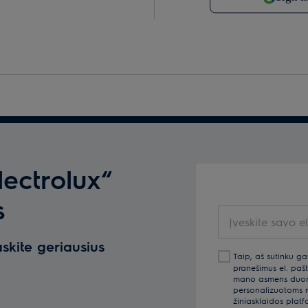
lectrolux“
s
Įveskite savo el.
askite geriausius
Taip, aš sutinku ga
pranešimus el. pašt
mano asmens duomen
personalizuotoms re
žiniasklaidos platf