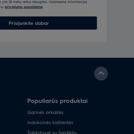
n yra 18 metų arba daugiau. Išsamesnę informaciją
enų
privatumo pareiškime
.
Prisijunkite dabar
Populiarūs produktai
Garinės orkaitės
Indukcinės kaitlentės
Šaldytuvai su šaldikliu