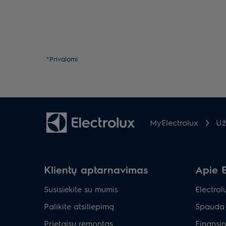
*Privalomi
MyElectrolux
Už
Klientų aptarnavimas
Apie E
Susisiekite su mumis
Electrol
Palikite atsiliepimą
Spauda 
Prietaisų remontas
Finansin