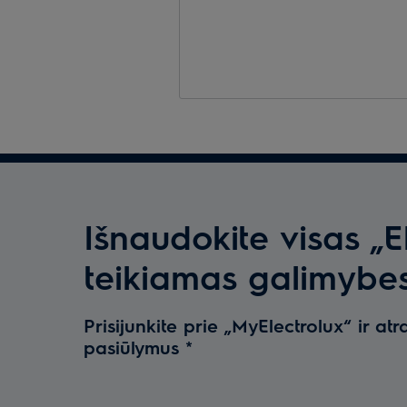
Išnaudokite visas „E
teikiamas galimybe
Prisijunkite prie „MyElectrolux“ ir atr
pasiūlymus
*