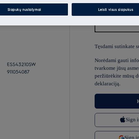
Slapukų nustatymai
Leisti visus slapukus
El.paštas
Tęsdami sutinkate s
Norėdami gauti infor
ESS43210SW
tvarkome jūsų asme
911054087
peržiūrėkite mūsų 
deklaraciją.