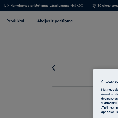
Nemokamas pristatymas užsakymams virš 40€
30 dienų grą
Produktai
Akcijos ir pasiūlymai
Ši svetain
Mes naudojam
rinkodaros t
duomenų anal
suasmeninti 
„Tęsti nepri
apribotos. D