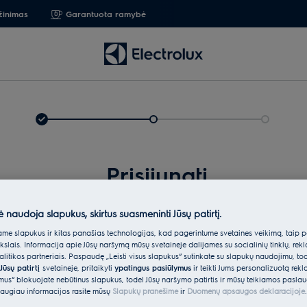
žinimas
Garantuota ramybė
Prisijungti
ė naudoja slapukus, skirtus suasmeninti Jūsų patirtį.
e slapukus ir kitas panašias technologijas, kad pagerintume svetainės veikimą, taip p
ikslais. Informacija apie Jūsų naršymą mūsų svetainėje dalijamės su socialinių tinklų, rek
itikos partneriais. Paspaudę „Leisti visus slapukus“ sutinkate su slapukų naudojimu, to
Jūsų patirtį
svetainėje, pritaikyti
ypatingus pasiūlymus
ir teikti Jums personalizuotą re
ėmus“ blokuojate nebūtinus slapukus, todėl Jūsų naršymo patirtis ir mūsų teikiamos paslau
Įveskit
augiau informacijos rasite mūsų
Slapukų pranešime
ir
Duomenų apsaugos deklaracijoje
.