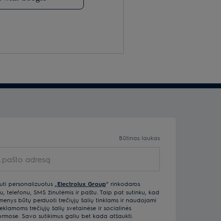
Būtinas laukas
pašto adresą
uti personalizuotus „
Electrolux Group
“ rinkodaros
u, telefonu, SMS žinutėmis ir paštu. Taip pat sutinku, kad
ys būtų perduoti trečiųjų šalių tinklams ir naudojami
klamoms trečiųjų šalių svetainėse ir socialinės
ormose. Savo sutikimus galiu bet kada atšaukti.