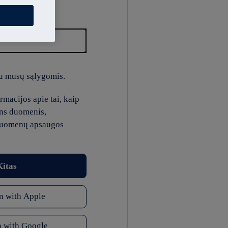
u mūsų sąlygomis.
macijos apie tai, kaip
ns duomenis,
duomenų apsaugos