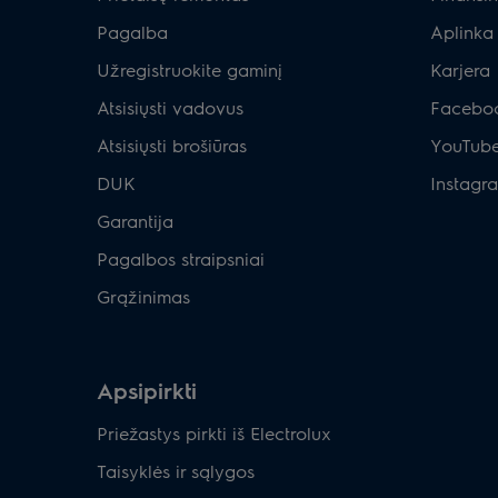
Pagalba
Aplinka
Užregistruokite gaminį
Karjera
Atsisiųsti vadovus
Facebo
Atsisiųsti brošiūras
YouTub
DUK
Instagr
Garantija
Pagalbos straipsniai
Grąžinimas
Apsipirkti
Priežastys pirkti iš Electrolux
Taisyklės ir sąlygos