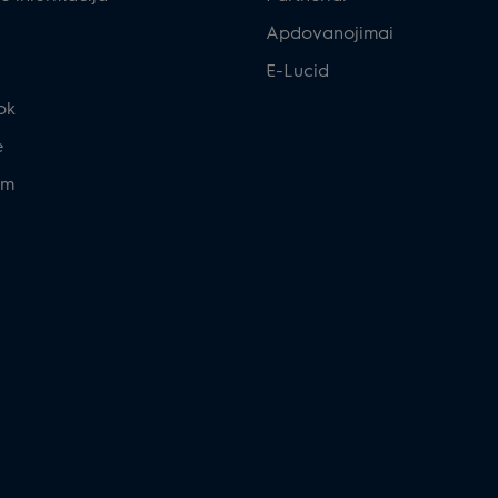
Apdovanojimai
E-Lucid
ok
e
am