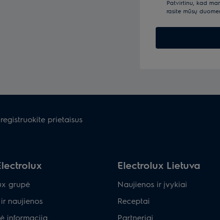
Patvirtinu, kad ma
rasite mūsų duom
registruokite prietaisus
lectrolux
Electrolux Lietuva
ux grupė
Naujienos ir įvykiai
ir naujienos
Receptai
ė informacija
Partneriai