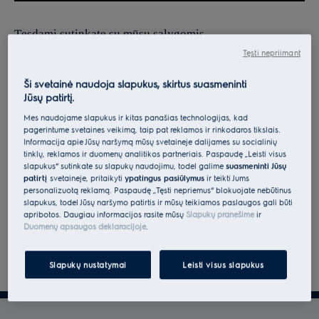
Tęsdami sutinkate su mūsų sąlygomis.
Tęsti nepriimant
Norėdami gauti informacijos apie tai, kaip tvarkome jūsų
asmens duomenis, peržiūrėkite mūsų duomenų apsaugos
Ši svetainė naudoja slapukus, skirtus suasmeninti
Jūsų patirtį.
deklaraciją.
Mes naudojame slapukus ir kitas panašias technologijas, kad
pagerintume svetainės veikimą, taip pat reklamos ir rinkodaros tikslais.
Informacija apie Jūsų naršymą mūsų svetainėje dalijamės su socialinių
tinklų, reklamos ir duomenų analitikos partneriais. Paspaudę „Leisti visus
slapukus“ sutinkate su slapukų naudojimu, todėl galime
suasmeninti Jūsų
patirtį
svetainėje, pritaikyti
ypatingus pasiūlymus
ir teikti Jums
personalizuotą reklamą. Paspaudę „Tęsti nepriėmus“ blokuojate nebūtinus
slapukus, todėl Jūsų naršymo patirtis ir mūsų teikiamos paslaugos gali būti
apribotos. Daugiau informacijos rasite mūsų
Slapukų pranešime
ir
Duomenų apsaugos deklaracijoje
.
Slapukų nustatymai
Leisti visus slapukus