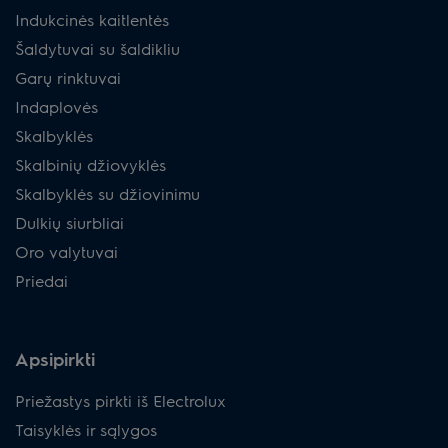
Indukcinės kaitlentės
Šaldytuvai su šaldikliu
Garų rinktuvai
Indaplovės
Skalbyklės
Skalbinių džiovyklės
Skalbyklės su džiovinimu
Dulkių siurbliai
Oro valytuvai
Priedai
Apsipirkti
Priežastys pirkti iš Electrolux
Taisyklės ir sąlygos