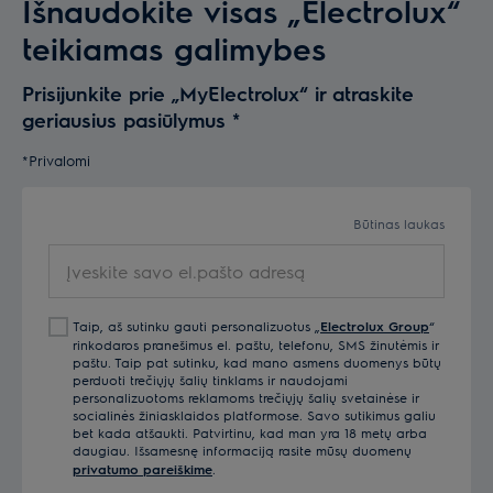
Išnaudokite visas „Electrolux“
teikiamas galimybes
Prisijunkite prie „MyElectrolux“ ir atraskite
geriausius pasiūlymus
*
*Privalomi
Būtinas laukas
Įveskite savo el.pašto adresą
Taip, aš sutinku gauti personalizuotus „
Electrolux Group
“
rinkodaros pranešimus el. paštu, telefonu, SMS žinutėmis ir
paštu. Taip pat sutinku, kad mano asmens duomenys būtų
perduoti trečiųjų šalių tinklams ir naudojami
personalizuotoms reklamoms trečiųjų šalių svetainėse ir
socialinės žiniasklaidos platformose. Savo sutikimus galiu
bet kada atšaukti. Patvirtinu, kad man yra 18 metų arba
daugiau. Išsamesnę informaciją rasite mūsų duomenų
privatumo pareiškime
.