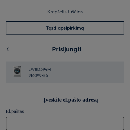
30 dienų grąžinimas
Krepšelis
Krepšelis tuščias
Paieška
0
Menu
Tęsti apsipirkimą
Prisijungti
EW8D394M
916099786
Įveskite el.pašto adresą
El.paštas