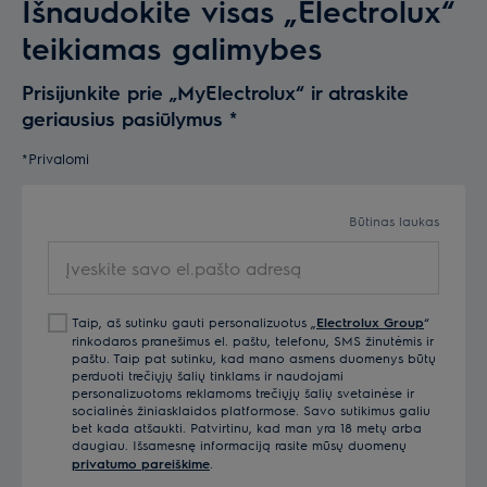
Išnaudokite visas „Electrolux“
teikiamas galimybes
Prisijunkite prie „MyElectrolux“ ir atraskite
geriausius pasiūlymus
*
*Privalomi
Būtinas laukas
Įveskite savo el.pašto adresą
Taip, aš sutinku gauti personalizuotus „
Electrolux Group
“
rinkodaros pranešimus el. paštu, telefonu, SMS žinutėmis ir
paštu. Taip pat sutinku, kad mano asmens duomenys būtų
perduoti trečiųjų šalių tinklams ir naudojami
personalizuotoms reklamoms trečiųjų šalių svetainėse ir
socialinės žiniasklaidos platformose. Savo sutikimus galiu
bet kada atšaukti. Patvirtinu, kad man yra 18 metų arba
daugiau. Išsamesnę informaciją rasite mūsų duomenų
privatumo pareiškime
.