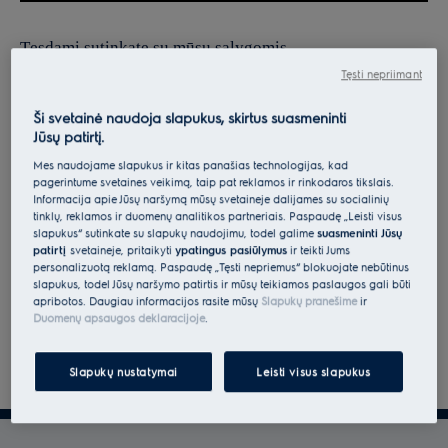
Tęsdami sutinkate su mūsų sąlygomis.
Tęsti nepriimant
Norėdami gauti informacijos apie tai, kaip tvarkome jūsų
asmens duomenis, peržiūrėkite mūsų duomenų apsaugos
Ši svetainė naudoja slapukus, skirtus suasmeninti
Jūsų patirtį.
deklaraciją.
Mes naudojame slapukus ir kitas panašias technologijas, kad
pagerintume svetainės veikimą, taip pat reklamos ir rinkodaros tikslais.
Informacija apie Jūsų naršymą mūsų svetainėje dalijamės su socialinių
tinklų, reklamos ir duomenų analitikos partneriais. Paspaudę „Leisti visus
slapukus“ sutinkate su slapukų naudojimu, todėl galime
suasmeninti Jūsų
patirtį
svetainėje, pritaikyti
ypatingus pasiūlymus
ir teikti Jums
personalizuotą reklamą. Paspaudę „Tęsti nepriėmus“ blokuojate nebūtinus
slapukus, todėl Jūsų naršymo patirtis ir mūsų teikiamos paslaugos gali būti
apribotos. Daugiau informacijos rasite mūsų
Slapukų pranešime
ir
Duomenų apsaugos deklaracijoje
.
Slapukų nustatymai
Leisti visus slapukus