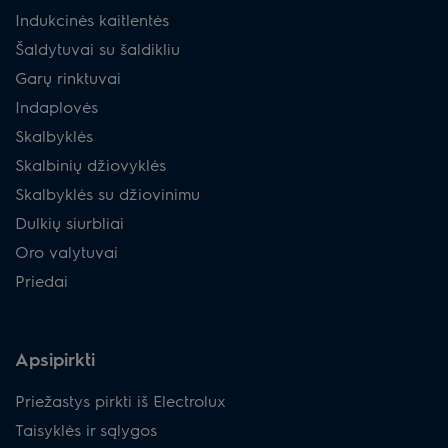
Indukcinės kaitlentės
Šaldytuvai su šaldikliu
Garų rinktuvai
Indaplovės
Skalbyklės
Skalbinių džiovyklės
Skalbyklės su džiovinimu
Dulkių siurbliai
Oro valytuvai
Priedai
Apsipirkti
Priežastys pirkti iš Electrolux
Taisyklės ir sąlygos