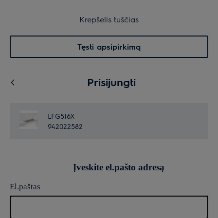
30 dienų grąžinimas
Krepšelis
Krepšelis tuščias
Paieška
0
Menu
Tęsti apsipirkimą
Prisijungti
LFG516X
942022582
Įveskite el.pašto adresą
El.paštas